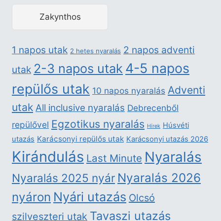
Zakynthos
2 napos adventi
1 napos utak
2 hetes nyaralás
4-5 napos
2-3 napos utak
utak
repülős utak
Adventi
10 napos nyaralás
utak
All inclusive nyaralás
Debrecenből
Egzotikus nyaralás
repülővel
Húsvéti
Hírek
Karácsonyi repülős utak
utazás
Karácsonyi utazás 2026
Kirándulás
Nyaralás
Last Minute
Nyaralás 2026
Nyaralás 2025 nyár
nyáron
Nyári utazás
Olcsó
Tavaszi utazás
szilveszteri utak