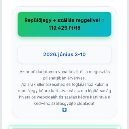
Repülőjegy + szállás reggelivel =
119.425 Ft/fő
2026. június 3-10
Az ár példadátumra vonatkozik és a megosztás
pillanatában érvényes.
Az árak ellenőrzéséhez és foglaláshoz külön a
repülőjegy képre kattintva válaszd a légitársaság
hivatalos weboldalát és szállás képre kattintva a
kedvenc szállásgyűjtő oldaladat.