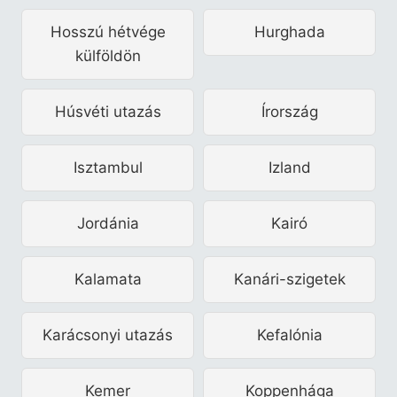
Hosszú hétvége
Hurghada
külföldön
Húsvéti utazás
Írország
Isztambul
Izland
Jordánia
Kairó
Kalamata
Kanári-szigetek
Karácsonyi utazás
Kefalónia
Kemer
Koppenhága