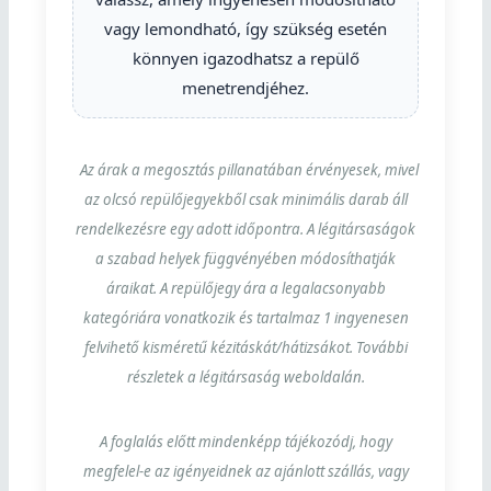
vagy lemondható, így szükség esetén
könnyen igazodhatsz a repülő
menetrendjéhez.
Az árak a megosztás pillanatában érvényesek, mivel
az olcsó repülőjegyekből csak minimális darab áll
rendelkezésre egy adott időpontra. A légitársaságok
a szabad helyek függvényében módosíthatják
áraikat. A repülőjegy ára a legalacsonyabb
kategóriára vonatkozik és tartalmaz 1 ingyenesen
felvihető kisméretű kézitáskát/hátizsákot. További
részletek a légitársaság weboldalán.
A foglalás előtt mindenképp tájékozódj, hogy
megfelel-e az igényeidnek az ajánlott szállás, vagy