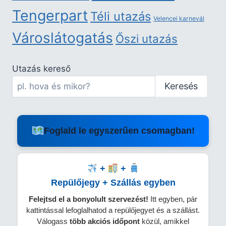
Tengerpart
Téli utazás
Velencei karnevál
Városlátogatás
Őszi utazás
Utazás kereső
Keresés
Foglald le egyszerűen csomagban!
+
+
Repülőjegy + Szállás egyben
Felejtsd el a bonyolult szervezést!
Itt egyben, pár
kattintással lefoglalhatod a repülőjegyet és a szállást.
Válogass
több
akciós időpont
közül, amikkel