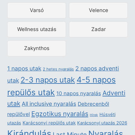
Varsó
Velence
Wellness utazás
Zadar
Zakynthos
2 napos adventi
1 napos utak
2 hetes nyaralás
4-5 napos
2-3 napos utak
utak
repülős utak
Adventi
10 napos nyaralás
utak
All inclusive nyaralás
Debrecenből
Egzotikus nyaralás
repülővel
Húsvéti
Hírek
Karácsonyi repülős utak
utazás
Karácsonyi utazás 2026
Kirándulás
Nyaralás
Last Minute