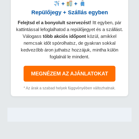
+
+
Repülőjegy + Szállás egyben
Felejtsd el a bonyolult szervezést!
Itt egyben, pár
kattintással lefoglalhatod a repülőjegyet és a szállást.
Válogass
több
akciós időpont
közül, amikkel
nemcsak időt spórolhatsz, de gyakran sokkal
kedvezőbb áron juthatsz hozzájuk, mintha külön
foglalnál le mindent.
MEGNÉZEM AZ AJÁNLATOKAT
* Az árak a szabad helyek függvényében változhatnak.