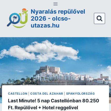
Nyaralás repülővel
2026 - olcso-
utazas.hu
CASTELLON
|
COSTA DEL AZAHAR
|
SPANYOLORSZÁG
Last Minute! 5 nap Castellónban 80.250
Ft. Repülővel + Hotel reggelivel