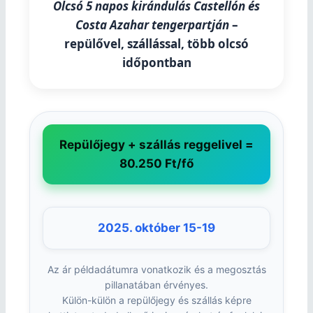
Olcsó 5 napos kirándulás Castellón és
Costa Azahar tengerpartján
–
repülővel, szállással, több olcsó
időpontban
Repülőjegy + szállás reggelivel =
80.250 Ft/fő
2025. október 15-19
Az ár példadátumra vonatkozik és a megosztás
pillanatában érvényes.
Külön-külön a repülőjegy és szállás képre