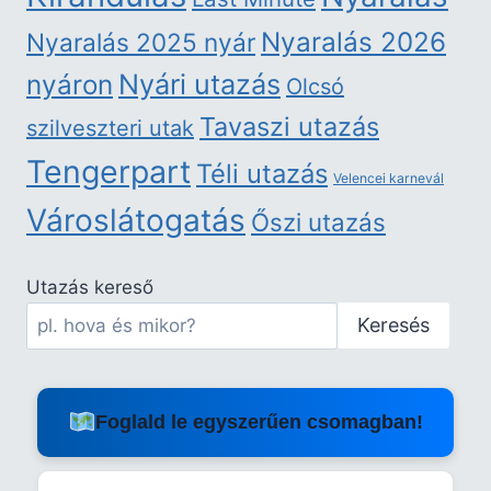
Nyaralás 2026
Nyaralás 2025 nyár
nyáron
Nyári utazás
Olcsó
Tavaszi utazás
szilveszteri utak
Tengerpart
Téli utazás
Velencei karnevál
Városlátogatás
Őszi utazás
Utazás kereső
Keresés
Foglald le egyszerűen csomagban!