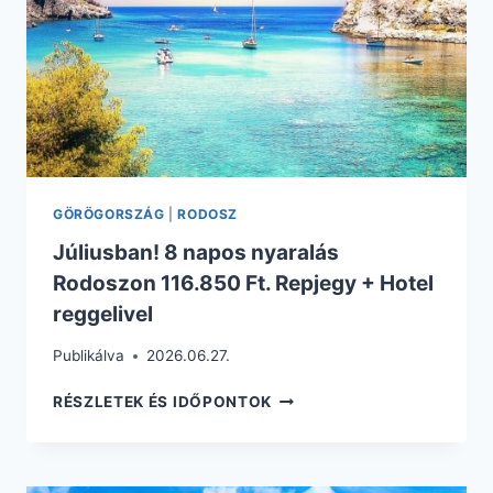
GÖRÖGORSZÁG
|
RODOSZ
Júliusban! 8 napos nyaralás
Rodoszon 116.850 Ft. Repjegy + Hotel
reggelivel
Publikálva
2026.06.27.
JÚLIUSBAN!
RÉSZLETEK ÉS IDŐPONTOK
8
NAPOS
NYARALÁS
RODOSZON