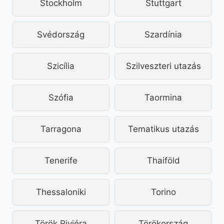
Stockholm
Stuttgart
Svédország
Szardínia
Szicília
Szilveszteri utazás
Szófia
Taormina
Tarragona
Tematikus utazás
Tenerife
Thaiföld
Thessaloniki
Torino
Török Riviéra
Törökország