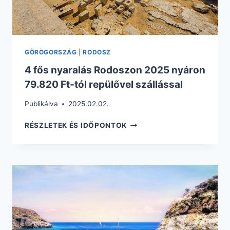
GÖRÖGORSZÁG
|
RODOSZ
4 fős nyaralás Rodoszon 2025 nyáron
79.820 Ft-tól repülővel szállással
Publikálva
2025.02.02.
4
RÉSZLETEK ÉS IDŐPONTOK
FŐS
NYARALÁS
RODOSZON
2025
NYÁRON
79.820
FT-
TÓL
REPÜLŐVEL