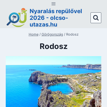
Skip
to
Nyaralás repülővel
content
2026 - olcso-
utazas.hu
Home
/
Görögország
/
Rodosz
Rodosz