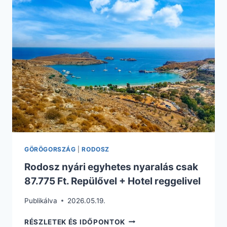
116.850
FT.
REPJEGY
+
HOTEL
REGGELIVEL
GÖRÖGORSZÁG
|
RODOSZ
Rodosz nyári egyhetes nyaralás csak
87.775 Ft. Repülővel + Hotel reggelivel
Publikálva
2026.05.19.
RODOSZ
RÉSZLETEK ÉS IDŐPONTOK