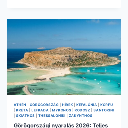
NYÁRI
EGYHETES
NYARALÁS
CSAK
87.775
FT.
REPÜLŐVEL
+
HOTEL
REGGELIVEL
ATHÉN
|
GÖRÖGORSZÁG
|
HÍREK
|
KEFALÓNIA
|
KORFU
|
KRÉTA
|
LEFKADA
|
MYKONOS
|
RODOSZ
|
SANTORINI
|
SKIATHOS
|
THESSALONIKI
|
ZAKYNTHOS
Görögországi nyaralás 2026: Teljes