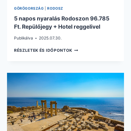
GÖRÖGORSZÁG
|
RODOSZ
5 napos nyaralás Rodoszon 96.785
Ft. Repülőjegy + Hotel reggelivel
Publikálva
2025.07.30.
5
RÉSZLETEK ÉS IDŐPONTOK
NAPOS
NYARALÁS
RODOSZON
96.785
FT.
REPÜLŐJEGY
+
HOTEL
REGGELIVEL