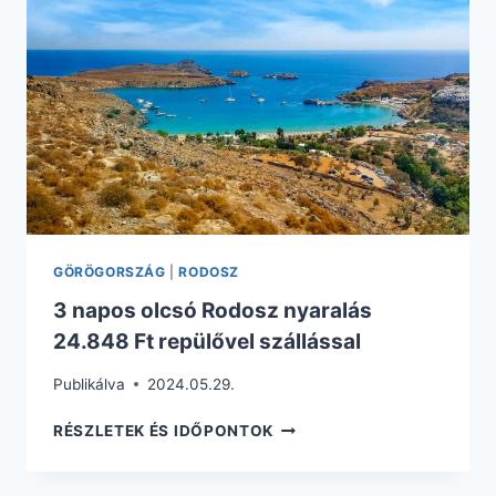
REPÜLŐVEL
SZÁLLÁSSAL
GÖRÖGORSZÁG
|
RODOSZ
3 napos olcsó Rodosz nyaralás
24.848 Ft repülővel szállással
Publikálva
2024.05.29.
3
RÉSZLETEK ÉS IDŐPONTOK
NAPOS
OLCSÓ
RODOSZ