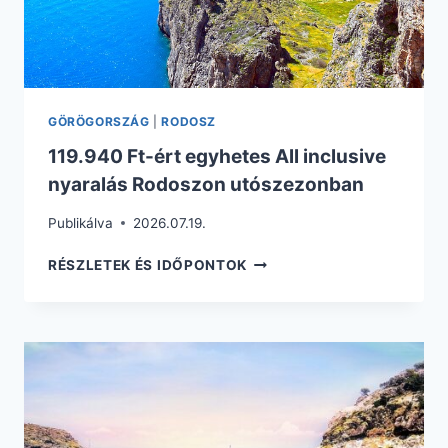
GÖRÖGORSZÁG
|
RODOSZ
119.940 Ft-ért egyhetes All inclusive
nyaralás Rodoszon utószezonban
Publikálva
2026.07.19.
119.940
RÉSZLETEK ÉS IDŐPONTOK
FT-
ÉRT
EGYHETES
ALL
INCLUSIVE
NYARALÁS
RODOSZON
UTÓSZEZONBAN