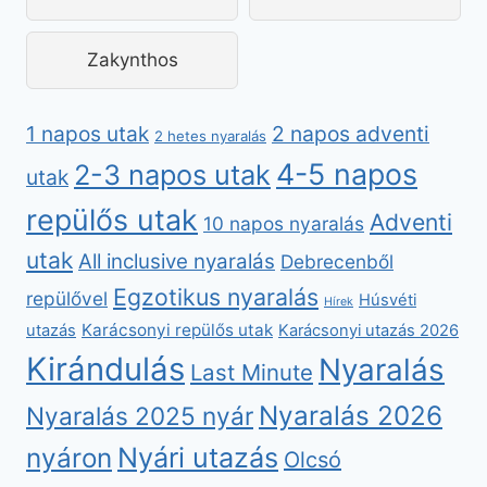
Zakynthos
2 napos adventi
1 napos utak
2 hetes nyaralás
4-5 napos
2-3 napos utak
utak
repülős utak
Adventi
10 napos nyaralás
utak
All inclusive nyaralás
Debrecenből
Egzotikus nyaralás
repülővel
Húsvéti
Hírek
Karácsonyi repülős utak
utazás
Karácsonyi utazás 2026
Kirándulás
Nyaralás
Last Minute
Nyaralás 2026
Nyaralás 2025 nyár
nyáron
Nyári utazás
Olcsó