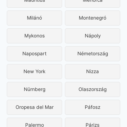
Mauritius
Menorca
Milánó
Montenegró
Mykonos
Nápoly
Napospart
Németország
New York
Nizza
Nürnberg
Olaszország
Oropesa del Mar
Páfosz
Palermo
Párizs