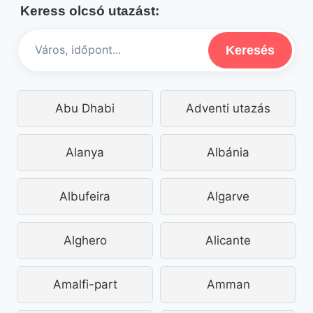
Keress olcsó utazást:
NYARALÁS
24.848
FT
Keresés
REPÜLŐVEL
SZÁLLÁSSAL
Abu Dhabi
Adventi utazás
Alanya
Albánia
Albufeira
Algarve
Alghero
Alicante
Amalfi-part
Amman