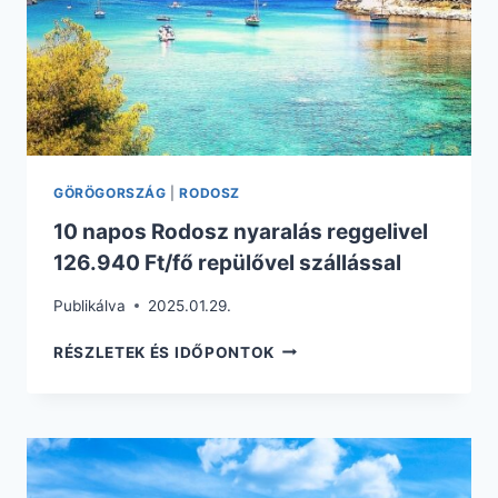
SZÁLLÁSSAL
GÖRÖGORSZÁG
|
RODOSZ
10 napos Rodosz nyaralás reggelivel
126.940 Ft/fő repülővel szállással
Publikálva
2025.01.29.
10
RÉSZLETEK ÉS IDŐPONTOK
NAPOS
RODOSZ
NYARALÁS
REGGELIVEL
126.940
FT/FŐ