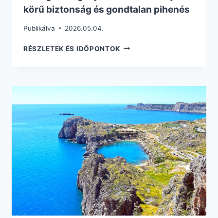
körű biztonság és gondtalan pihenés
Publikálva
2026.05.04.
GÖRÖGORSZÁGI
RÉSZLETEK ÉS IDŐPONTOK
NYARALÁS
2026:
TELJES
KÖRŰ
BIZTONSÁG
ÉS
GONDTALAN
PIHENÉS