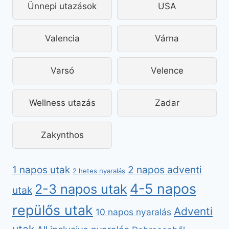
Ünnepi utazások
USA
Valencia
Várna
Varsó
Velence
Wellness utazás
Zadar
Zakynthos
2 napos adventi
1 napos utak
2 hetes nyaralás
4-5 napos
2-3 napos utak
utak
repülős utak
Adventi
10 napos nyaralás