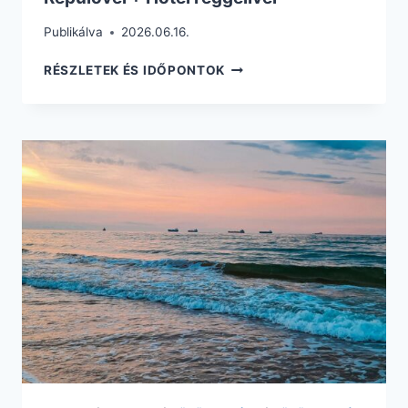
Publikálva
2026.06.16.
110.540
RÉSZLETEK ÉS IDŐPONTOK
FT-
ÉRT
8
NAP
A
TÖRÖK
RIVIÉRÁN
REPÜLŐVEL
+
HOTEL
REGGELIVEL