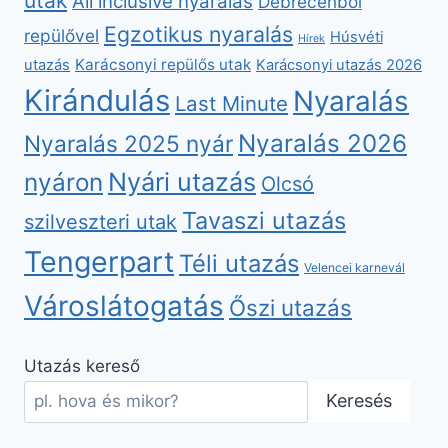
utak
All inclusive nyaralás
Debrecenből
Egzotikus nyaralás
repülővel
Húsvéti
Hírek
Karácsonyi repülős utak
utazás
Karácsonyi utazás 2026
Kirándulás
Nyaralás
Last Minute
Nyaralás 2026
Nyaralás 2025 nyár
nyáron
Nyári utazás
Olcsó
Tavaszi utazás
szilveszteri utak
Tengerpart
Téli utazás
Velencei karnevál
Városlátogatás
Őszi utazás
Utazás kereső
Keresés