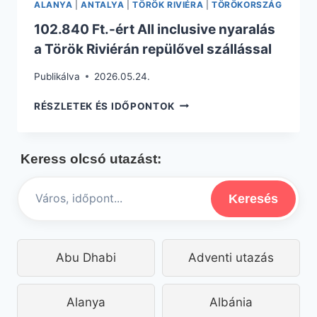
ALANYA
|
ANTALYA
|
TÖRÖK RIVIÉRA
|
TÖRÖKORSZÁG
102.840 Ft.-ért All inclusive nyaralás
a Török Riviérán repülővel szállással
Publikálva
2026.05.24.
102.840
RÉSZLETEK ÉS IDŐPONTOK
FT.-
ÉRT
ALL
Keress olcsó utazást:
INCLUSIVE
NYARALÁS
A
Keresés
TÖRÖK
RIVIÉRÁN
REPÜLŐVEL
SZÁLLÁSSAL
Abu Dhabi
Adventi utazás
Alanya
Albánia