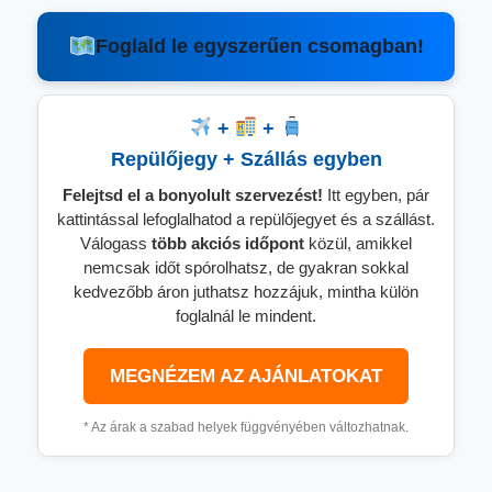
Foglald le egyszerűen csomagban!
+
+
Repülőjegy + Szállás egyben
Felejtsd el a bonyolult szervezést!
Itt egyben, pár
kattintással lefoglalhatod a repülőjegyet és a szállást.
Válogass
több
akciós időpont
közül, amikkel
nemcsak időt spórolhatsz, de gyakran sokkal
kedvezőbb áron juthatsz hozzájuk, mintha külön
foglalnál le mindent.
MEGNÉZEM AZ AJÁNLATOKAT
* Az árak a szabad helyek függvényében változhatnak.