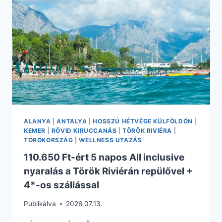
ALANYA
|
ANTALYA
|
HOSSZÚ HÉTVÉGE KÜLFÖLDÖN
|
KEMER
|
RÖVID KIRUCCANÁS
|
TÖRÖK RIVIÉRA
|
TÖRÖKORSZÁG
|
WELLNESS UTAZÁS
110.650 Ft-ért 5 napos All inclusive
nyaralás a Török Riviérán repülővel +
4*-os szállással
Publikálva
2026.07.13.