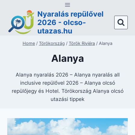
Skip
to
Nyaralás repülővel
content
2026 - olcso-
utazas.hu
Home
/
Törökország
/
Török Riviéra
/
Alanya
Alanya
Alanya nyaralás 2026 – Alanya nyaralás all
inclusive repülővel 2026 – Alanya olcsó
repülőjegy és Hotel. Törökország Alanya olcsó
utazási tippek