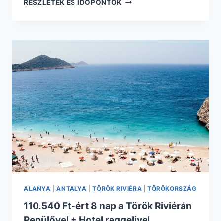
110.650
RÉSZLETEK ÉS IDŐPONTOK
FT-
ÉRT
5
NAPOS
ALL
INCLUSIVE
NYARALÁS
A
TÖRÖK
RIVIÉRÁN
REPÜLŐVEL
+
4*-
OS
SZÁLLÁSSAL
ALANYA
|
ANTALYA
|
TÖRÖK RIVIÉRA
|
TÖRÖKORSZÁG
110.540 Ft-ért 8 nap a Török Riviérán
Repülővel + Hotel reggelivel