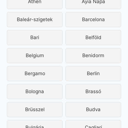
Athén
Ayia Napa
Baleár-szigetek
Barcelona
Bari
Belföld
Belgium
Benidorm
Bergamo
Berlin
Bologna
Brassó
Brüsszel
Budva
Bulgária
Cagliari