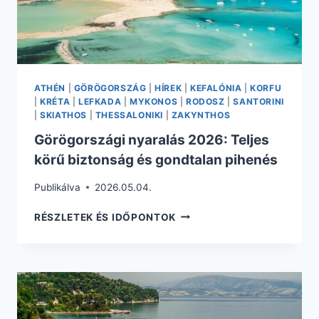
ATHÉN
|
GÖRÖGORSZÁG
|
HÍREK
|
KEFALÓNIA
|
KORFU
|
KRÉTA
|
LEFKADA
|
MYKONOS
|
RODOSZ
|
SANTORINI
|
SKIATHOS
|
THESSALONIKI
|
ZAKYNTHOS
Görögországi nyaralás 2026: Teljes
körű biztonság és gondtalan pihenés
Publikálva
2026.05.04.
GÖRÖGORSZÁGI
RÉSZLETEK ÉS IDŐPONTOK
NYARALÁS
2026:
TELJES
KÖRŰ
BIZTONSÁG
ÉS
GONDTALAN