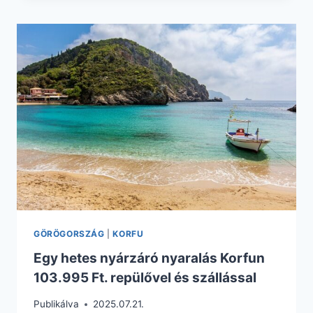
KORFU
NYARALÁS
CSAK
79.825
FT.
REPÜLŐVEL
+
4*-
OS
HOTEL
REGGELIVEL
GÖRÖGORSZÁG
|
KORFU
Egy hetes nyárzáró nyaralás Korfun
103.995 Ft. repülővel és szállással
Publikálva
2025.07.21.