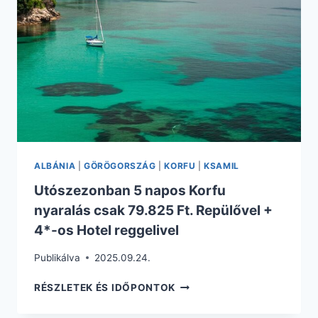
PIHENÉS
ALBÁNIA
|
GÖRÖGORSZÁG
|
KORFU
|
KSAMIL
Utószezonban 5 napos Korfu
nyaralás csak 79.825 Ft. Repülővel +
4*-os Hotel reggelivel
Publikálva
2025.09.24.
UTÓSZEZONBAN
RÉSZLETEK ÉS IDŐPONTOK
5
NAPOS