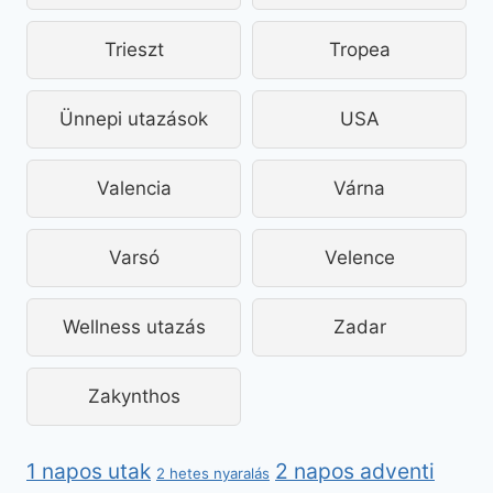
Trieszt
Tropea
Ünnepi utazások
USA
Valencia
Várna
Varsó
Velence
Wellness utazás
Zadar
Zakynthos
2 napos adventi
1 napos utak
2 hetes nyaralás