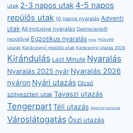
4-5 napos
2-3 napos utak
utak
repülős utak
Adventi
10 napos nyaralás
utak
All inclusive nyaralás
Debrecenből
Egzotikus nyaralás
repülővel
Húsvéti
Hírek
Karácsonyi repülős utak
utazás
Karácsonyi utazás 2026
Kirándulás
Nyaralás
Last Minute
Nyaralás 2026
Nyaralás 2025 nyár
nyáron
Nyári utazás
Olcsó
Tavaszi utazás
szilveszteri utak
Tengerpart
Téli utazás
Velencei karnevál
Városlátogatás
Őszi utazás