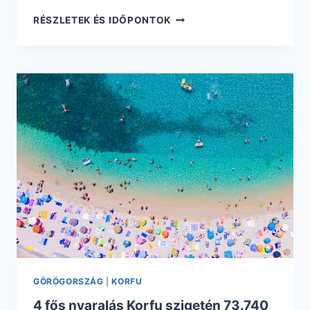
EGY
RÉSZLETEK ÉS IDŐPONTOK
HETES
NYÁRZÁRÓ
NYARALÁS
KORFUN
103.995
FT.
REPÜLŐVEL
ÉS
SZÁLLÁSSAL
GÖRÖGORSZÁG
|
KORFU
4 fős nyaralás Korfu szigetén 73.740