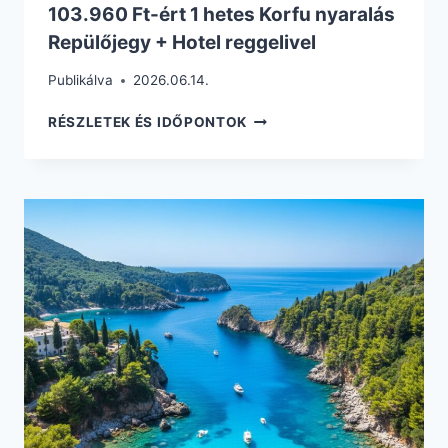
103.960 Ft-ért 1 hetes Korfu nyaralás
Repülőjegy + Hotel reggelivel
Publikálva
2026.06.14.
103.960
RÉSZLETEK ÉS IDŐPONTOK
FT-
ÉRT
1
HETES
KORFU
NYARALÁS
REPÜLŐJEGY
+
HOTEL
REGGELIVEL