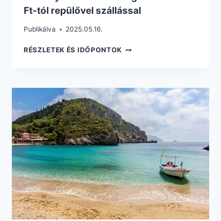
Ft-tól repülővel szállással
Publikálva
2025.05.16.
4
RÉSZLETEK ÉS IDŐPONTOK
FŐS
NYARALÁS
KORFU
SZIGETÉN
73.740
FT-
TÓL
REPÜLŐVEL
SZÁLLÁSSAL