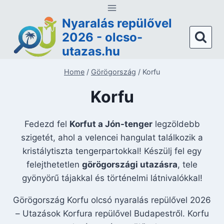
Skip
to
Nyaralás repülővel
content
2026 - olcso-
utazas.hu
Home
/
Görögország
/
Korfu
Korfu
Fedezd fel
Korfut a Jón-tenger
legzöldebb
szigetét, ahol a velencei hangulat találkozik a
kristálytiszta tengerpartokkal! Készülj fel egy
felejthetetlen
görögországi utazásra
, tele
gyönyörű tájakkal és történelmi látnivalókkal!
Görögország Korfu olcsó nyaralás repülővel 2026
– Utazások Korfura repülővel Budapestről. Korfu