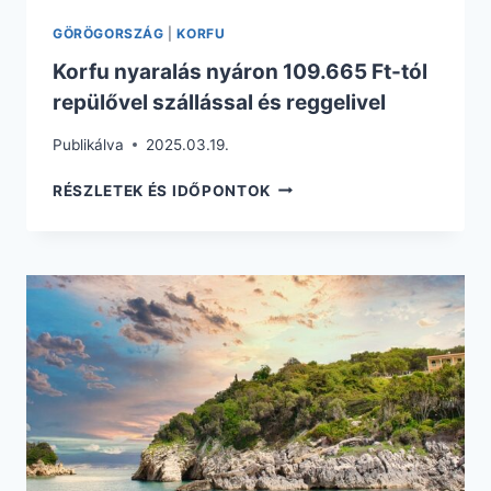
GÖRÖGORSZÁG
|
KORFU
Korfu nyaralás nyáron 109.665 Ft-tól
repülővel szállással és reggelivel
Publikálva
2025.03.19.
KORFU
RÉSZLETEK ÉS IDŐPONTOK
NYARALÁS
NYÁRON
109.665
FT-
TÓL
REPÜLŐVEL
SZÁLLÁSSAL
ÉS
REGGELIVEL