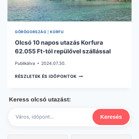
GÖRÖGORSZÁG
|
KORFU
Olcsó 10 napos utazás Korfura
62.055 Ft-tól repülővel szállással
Publikálva
2024.07.30.
OLCSÓ
RÉSZLETEK ÉS IDŐPONTOK
10
NAPOS
UTAZÁS
Keress olcsó utazást:
KORFURA
62.055
FT-
Keresés
TÓL
REPÜLŐVEL
SZÁLLÁSSAL