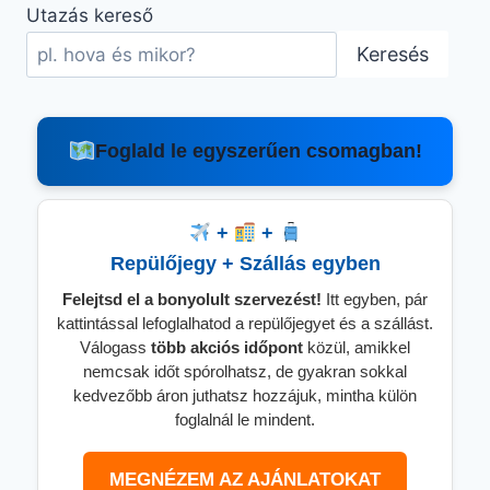
Utazás kereső
Keresés
Foglald le egyszerűen csomagban!
+
+
Repülőjegy + Szállás egyben
Felejtsd el a bonyolult szervezést!
Itt egyben, pár
kattintással lefoglalhatod a repülőjegyet és a szállást.
Válogass
több
akciós időpont
közül, amikkel
nemcsak időt spórolhatsz, de gyakran sokkal
kedvezőbb áron juthatsz hozzájuk, mintha külön
foglalnál le mindent.
MEGNÉZEM AZ AJÁNLATOKAT