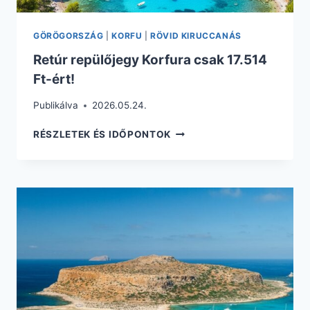
GÖRÖGORSZÁG
|
KORFU
|
RÖVID KIRUCCANÁS
Retúr repülőjegy Korfura csak 17.514
Ft-ért!
Publikálva
2026.05.24.
RETÚR
RÉSZLETEK ÉS IDŐPONTOK
REPÜLŐJEGY
KORFURA
CSAK
17.514
FT-
ÉRT!