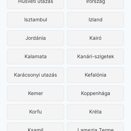
Húsvéti utazás
Írország
Isztambul
Izland
Jordánia
Kairó
Kalamata
Kanári-szigetek
Karácsonyi utazás
Kefalónia
Kemer
Koppenhága
Korfu
Kréta
Ksamil
Lamezia Terme