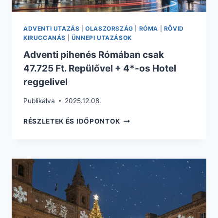
ADVENTI UTAZÁS
|
OLASZORSZÁG
|
RÓMA
|
RÖVID
KIRUCCANÁS
|
ÜNNEPI UTAZÁSOK
Adventi pihenés Rómában csak
47.725 Ft. Repülővel + 4*-os Hotel
reggelivel
Publikálva
2025.12.08.
ADVENTI
RÉSZLETEK ÉS IDŐPONTOK
PIHENÉS
RÓMÁBAN
CSAK
47.725
FT.
REPÜLŐVEL
+
4*-
OS