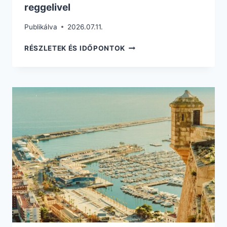
reggelivel
Publikálva
2026.07.11.
99.765
RÉSZLETEK ÉS IDŐPONTOK
FT.-
ÉRT
EGYHETES
KRÉTA
HERAKLION
NYARALÁS
REPÜLŐVEL
+
HOTEL
REGGELIVEL