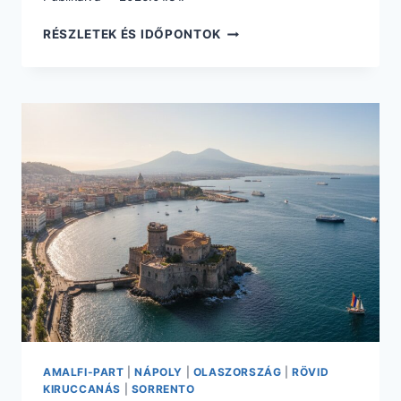
2
RÉSZLETEK ÉS IDŐPONTOK
TELJES
NAP
LONDONBAN
CSAK
27.490
FT.
REPÜLŐVEL
+
4*-
OS
HOTEL
REGGELIVEL
AMALFI-PART
|
NÁPOLY
|
OLASZORSZÁG
|
RÖVID
KIRUCCANÁS
|
SORRENTO