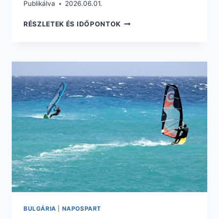
Publikálva
2026.06.01.
89.780
RÉSZLETEK ÉS IDŐPONTOK
FT.-
ÉRT
OLCSÓ
NYARALÁS
TENERIFÉN
REPÜLŐJEGY
+
SZÁLLÁS
BULGÁRIA
|
NAPOSPART