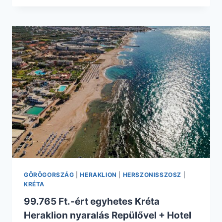
NYARALÁS
NÁPOLY
ÉS
KÖRNYÉKÉN
CSAK
64.000
FT.
REPÜLŐVEL
+
HOTEL
REGGELIVEL
GÖRÖGORSZÁG
|
HERAKLION
|
HERSZONISSZOSZ
|
KRÉTA
99.765 Ft.-ért egyhetes Kréta
Heraklion nyaralás Repülővel + Hotel