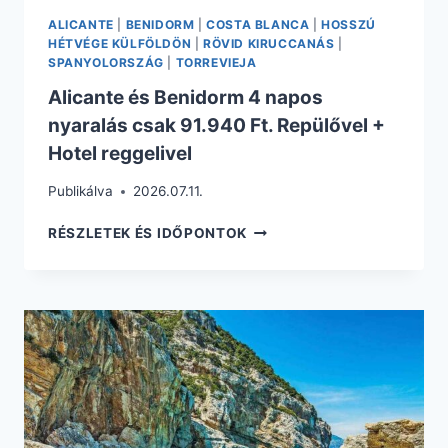
ALICANTE
|
BENIDORM
|
COSTA BLANCA
|
HOSSZÚ
HÉTVÉGE KÜLFÖLDÖN
|
RÖVID KIRUCCANÁS
|
SPANYOLORSZÁG
|
TORREVIEJA
Alicante és Benidorm 4 napos
nyaralás csak 91.940 Ft. Repülővel +
Hotel reggelivel
Publikálva
2026.07.11.
ALICANTE
RÉSZLETEK ÉS IDŐPONTOK
ÉS
BENIDORM
4
NAPOS
NYARALÁS
CSAK
91.940
FT.
REPÜLŐVEL
+