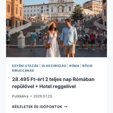
15.205
FT.
EGYÉNI UTAZÁS
|
OLASZORSZÁG
|
RÓMA
|
RÖVID
KIRUCCANÁS
28.495 Ft-ért 2 teljes nap Rómában
repülővel + Hotel reggelivel
Publikálva
2026.07.23.
28.495
RÉSZLETEK ÉS IDŐPONTOK
FT-