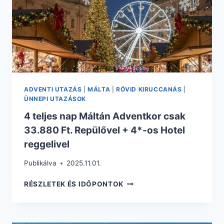
HOTEL
REGGELIVEL
ADVENTI UTAZÁS
|
MÁLTA
|
RÖVID KIRUCCANÁS
|
ÜNNEPI UTAZÁSOK
4 teljes nap Máltán Adventkor csak
33.880 Ft. Repülővel + 4*-os Hotel
reggelivel
Publikálva
2025.11.01.
4
RÉSZLETEK ÉS IDŐPONTOK
TELJES
NAP
MÁLTÁN