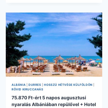
ÉRT
2
TELJES
NAP
RÓMÁBAN
REPÜLŐVEL
+
HOTEL
REGGELIVEL
ALBÁNIA
|
DURRES
|
HOSSZÚ HÉTVÉGE KÜLFÖLDÖN
|
RÖVID KIRUCCANÁS
75.870 Ft-ért 5 napos augusztusi
nyaralás Albániában repülővel + Hotel