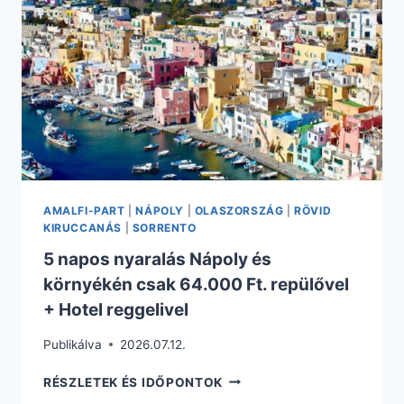
+
SZÁLLÁS
REGGELIVEL
AMALFI-PART
|
NÁPOLY
|
OLASZORSZÁG
|
RÖVID
KIRUCCANÁS
|
SORRENTO
5 napos nyaralás Nápoly és
környékén csak 64.000 Ft. repülővel
+ Hotel reggelivel
Publikálva
2026.07.12.
5
RÉSZLETEK ÉS IDŐPONTOK
NAPOS