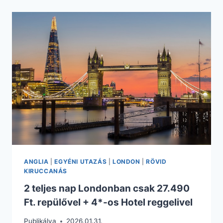
INCLUSIVE
NYARALÁS
CSAK
119.345
FT.
ANGLIA
|
EGYÉNI UTAZÁS
|
LONDON
|
RÖVID
KIRUCCANÁS
2 teljes nap Londonban csak 27.490
Ft. repülővel + 4*-os Hotel reggelivel
Publikálva
2026.01.31.