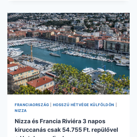
ÉRT
RETÚR
REPÜLŐJEGY
RÓMÁBA!
FRANCIAORSZÁG
|
HOSSZÚ HÉTVÉGE KÜLFÖLDÖN
|
NIZZA
Nizza és Francia Riviéra 3 napos
kiruccanás csak 54.755 Ft. repülővel