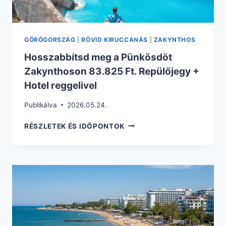
GÖRÖGORSZÁG
|
RÖVID KIRUCCANÁS
|
ZAKYNTHOS
Hosszabbítsd meg a Pünkösdöt
Zakynthoson 83.825 Ft. Repülőjegy +
Hotel reggelivel
Publikálva
2026.05.24.
HOSSZABBÍTSD
RÉSZLETEK ÉS IDŐPONTOK
MEG
A
PÜNKÖSDÖT
ZAKYNTHOSON
83.825
FT.
REPÜLŐJEGY
+
HOTEL