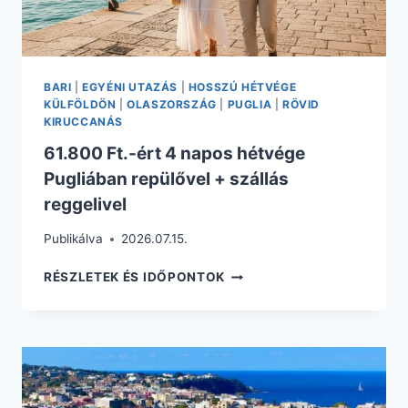
BARI
|
EGYÉNI UTAZÁS
|
HOSSZÚ HÉTVÉGE
KÜLFÖLDÖN
|
OLASZORSZÁG
|
PUGLIA
|
RÖVID
KIRUCCANÁS
61.800 Ft.-ért 4 napos hétvége
Pugliában repülővel + szállás
reggelivel
Publikálva
2026.07.15.
61.800
RÉSZLETEK ÉS IDŐPONTOK
FT.-
ÉRT
4
NAPOS
HÉTVÉGE
PUGLIÁBAN
REPÜLŐVEL