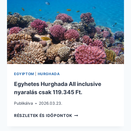
FT.
CAGLIARI
REPÜLŐVEL
+
SZÁLLÁS
REGGELIVEL
EGYIPTOM
|
HURGHADA
Egyhetes Hurghada All inclusive
nyaralás csak 119.345 Ft.
Publikálva
2026.03.23.
EGYHETES
RÉSZLETEK ÉS IDŐPONTOK
HURGHADA
ALL