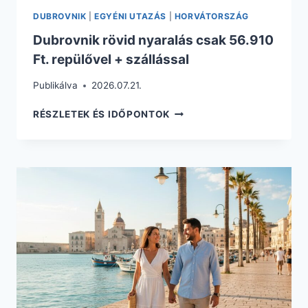
DUBROVNIK
|
EGYÉNI UTAZÁS
|
HORVÁTORSZÁG
Dubrovnik rövid nyaralás csak 56.910
Ft. repülővel + szállással
Publikálva
2026.07.21.
DUBROVNIK
RÉSZLETEK ÉS IDŐPONTOK
RÖVID
NYARALÁS
CSAK
56.910
FT.
REPÜLŐVEL
+
SZÁLLÁSSAL