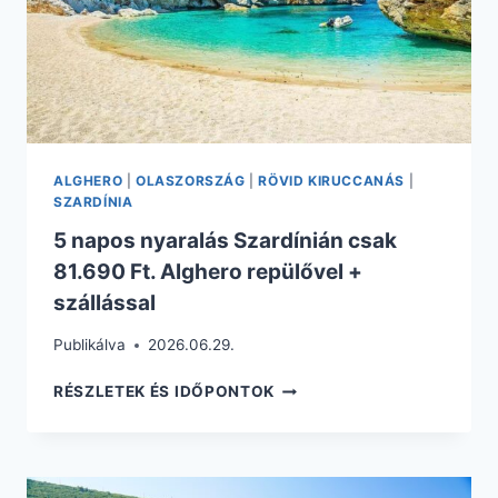
HOTEL
REGGELIVEL
ALGHERO
|
OLASZORSZÁG
|
RÖVID KIRUCCANÁS
|
SZARDÍNIA
5 napos nyaralás Szardínián csak
81.690 Ft. Alghero repülővel +
szállással
Publikálva
2026.06.29.
5
RÉSZLETEK ÉS IDŐPONTOK
NAPOS
NYARALÁS
SZARDÍNIÁN
CSAK