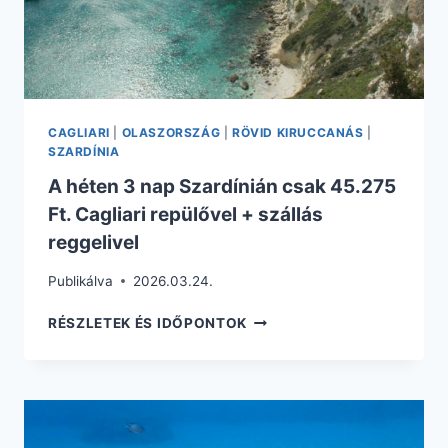
CAGLIARI
|
OLASZORSZÁG
|
RÖVID KIRUCCANÁS
|
SZARDÍNIA
A héten 3 nap Szardínián csak 45.275
Ft. Cagliari repülővel + szállás
reggelivel
Publikálva
2026.03.24.
A
RÉSZLETEK ÉS IDŐPONTOK
HÉTEN
3
NAP
SZARDÍNIÁN
CSAK
45.275