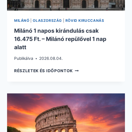
MILÁNÓ
|
OLASZORSZÁG
|
RÖVID KIRUCCANÁS
Milánó 1 napos kirándulás csak
16.475 Ft. – Milánó repülővel 1 nap
alatt
Publikálva
2026.08.04.
MILÁNÓ
RÉSZLETEK ÉS IDŐPONTOK
1
NAPOS
KIRÁNDULÁS
CSAK
16.475
FT.
–
MILÁNÓ
REPÜLŐVEL
1