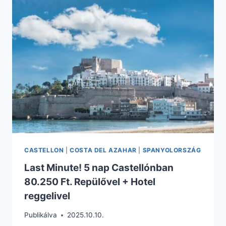
ADVENTKOR
CSAK
33.880
FT.
REPÜLŐVEL
+
4*-
OS
HOTEL
REGGELIVEL
CASTELLON
|
COSTA DEL AZAHAR
|
SPANYOLORSZÁG
Last Minute! 5 nap Castellónban
80.250 Ft. Repülővel + Hotel
reggelivel
Publikálva
2025.10.10.