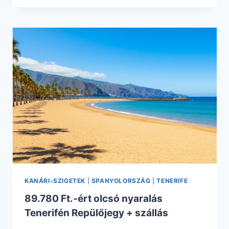
ÉRT
1
HETES
NYARALÁS
LEFKADÁN
REPÜLŐVEL
+
HOTEL
REGGELIVEL
KANÁRI-SZIGETEK
|
SPANYOLORSZÁG
|
TENERIFE
89.780 Ft.-ért olcsó nyaralás
Tenerifén Repülőjegy + szállás