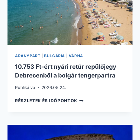
REGGELIVEL
ARANYPART
|
BULGÁRIA
|
VÁRNA
10.753 Ft-ért nyári retúr repülőjegy
Debrecenből a bolgár tengerpartra
Publikálva
2026.05.24.
10.753
RÉSZLETEK ÉS IDŐPONTOK
FT-
ÉRT
NYÁRI
RETÚR
REPÜLŐJEGY
DEBRECENBŐL