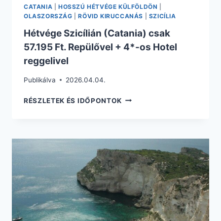
CATANIA
|
HOSSZÚ HÉTVÉGE KÜLFÖLDÖN
|
OLASZORSZÁG
|
RÖVID KIRUCCANÁS
|
SZICÍLIA
Hétvége Szicílián (Catania) csak
57.195 Ft. Repülővel + 4*-os Hotel
reggelivel
Publikálva
2026.04.04.
HÉTVÉGE
RÉSZLETEK ÉS IDŐPONTOK
SZICÍLIÁN
(CATANIA)
CSAK
57.195
FT.
REPÜLŐVEL
+
4*-
OS
HOTEL
REGGELIVEL