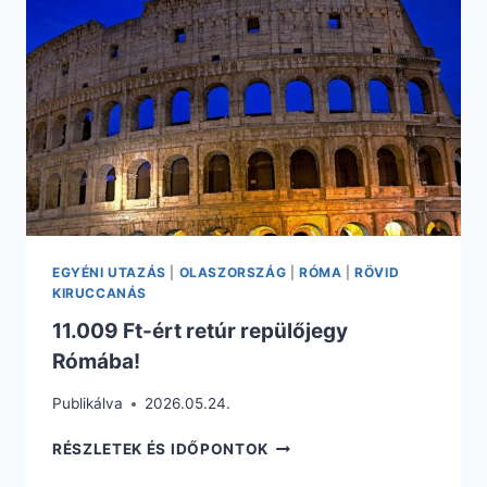
A
BOLGÁR
TENGERPARTRA
EGYÉNI UTAZÁS
|
OLASZORSZÁG
|
RÓMA
|
RÖVID
KIRUCCANÁS
11.009 Ft-ért retúr repülőjegy
Rómába!
Publikálva
2026.05.24.
11.009
RÉSZLETEK ÉS IDŐPONTOK
FT-