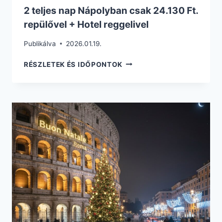
2 teljes nap Nápolyban csak 24.130 Ft.
repülővel + Hotel reggelivel
Publikálva
2026.01.19.
2
RÉSZLETEK ÉS IDŐPONTOK
TELJES
NAP
NÁPOLYBAN
CSAK
24.130
FT.
REPÜLŐVEL
+
HOTEL
REGGELIVEL