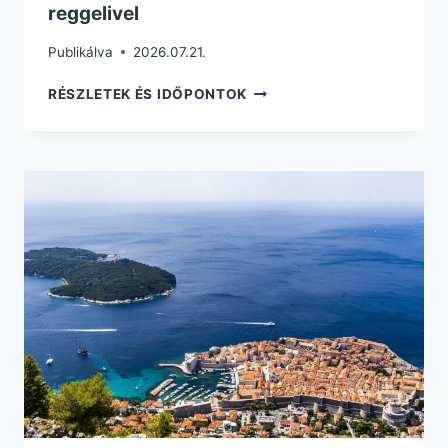
reggelivel
Publikálva
2026.07.21.
75.870
RÉSZLETEK ÉS IDŐPONTOK
FT-
ÉRT
5
NAPOS
AUGUSZTUSI
NYARALÁS
ALBÁNIÁBAN
REPÜLŐVEL
+
HOTEL
REGGELIVEL