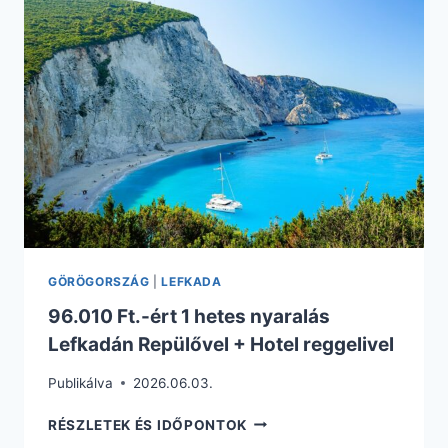
81.690
FT.
ALGHERO
REPÜLŐVEL
+
SZÁLLÁSSAL
GÖRÖGORSZÁG
|
LEFKADA
96.010 Ft.-ért 1 hetes nyaralás
Lefkadán Repülővel + Hotel reggelivel
Publikálva
2026.06.03.
96.010
RÉSZLETEK ÉS IDŐPONTOK
FT.-