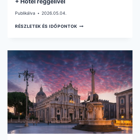
+ Hotel reggelivel
Publikálva
2026.05.04.
NIZZA
RÉSZLETEK ÉS IDŐPONTOK
ÉS
FRANCIA
RIVIÉRA
3
NAPOS
KIRUCCANÁS
CSAK
54.755
FT.
REPÜLŐVEL
+
HOTEL
REGGELIVEL