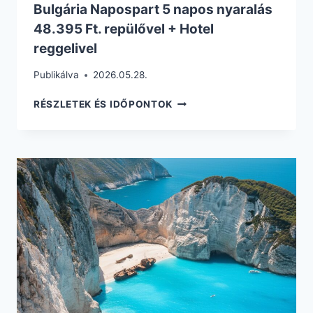
Bulgária Napospart 5 napos nyaralás
48.395 Ft. repülővel + Hotel
reggelivel
Publikálva
2026.05.28.
BULGÁRIA
RÉSZLETEK ÉS IDŐPONTOK
NAPOSPART
5
NAPOS
NYARALÁS
48.395
FT.
REPÜLŐVEL
+
HOTEL
REGGELIVEL