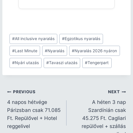
#
All inclusive nyaralás
#
Egzotikus nyaralás
#
Last Minute
#
Nyaralás
#
Nyaralás 2026 nyáron
#
Nyári utazás
#
Tavaszi utazás
#
Tengerpart
PREVIOUS
NEXT
4 napos hétvége
A héten 3 nap
Párizsban csak 71.085
Szardínián csak
Ft. Repülővel + Hotel
45.275 Ft. Cagliari
reggelivel
repülővel + szállás