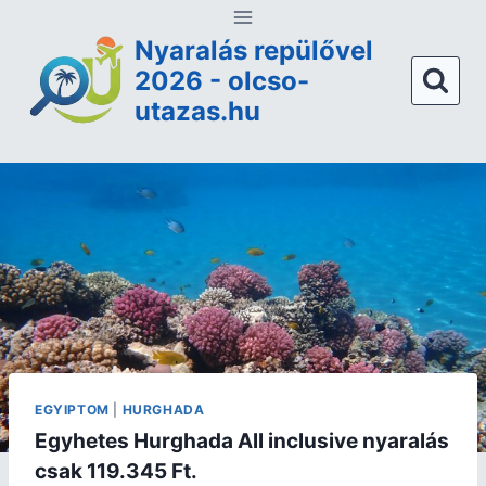
Nyaralás repülővel
2026 - olcso-
utazas.hu
EGYIPTOM
|
HURGHADA
Egyhetes Hurghada All inclusive nyaralás
csak 119.345 Ft.