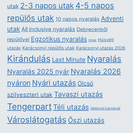
4-5 napos
2-3 napos utak
utak
repülős utak
Adventi
10 napos nyaralás
utak
All inclusive nyaralás
Debrecenből
Egzotikus nyaralás
repülővel
Húsvéti
Hírek
Karácsonyi repülős utak
utazás
Karácsonyi utazás 2026
Kirándulás
Nyaralás
Last Minute
Nyaralás 2026
Nyaralás 2025 nyár
nyáron
Nyári utazás
Olcsó
Tavaszi utazás
szilveszteri utak
Tengerpart
Téli utazás
Velencei karnevál
Városlátogatás
Őszi utazás