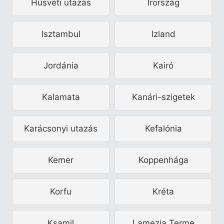
Húsvéti utazás
Írország
Isztambul
Izland
Jordánia
Kairó
Kalamata
Kanári-szigetek
Karácsonyi utazás
Kefalónia
Kemer
Koppenhága
Korfu
Kréta
Ksamil
Lamezia Terme