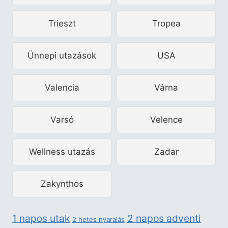
Trieszt
Tropea
Ünnepi utazások
USA
Valencia
Várna
Varsó
Velence
Wellness utazás
Zadar
Zakynthos
2 napos adventi
1 napos utak
2 hetes nyaralás