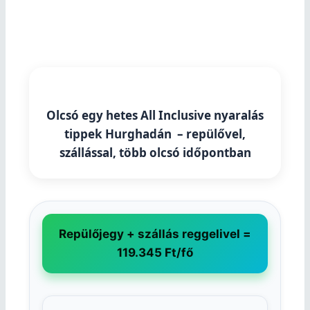
Olcsó egy hetes All Inclusive nyaralás
tippek Hurghadán – repülővel,
szállással, több olcsó időpontban
Repülőjegy + szállás reggelivel =
119.345 Ft/fő