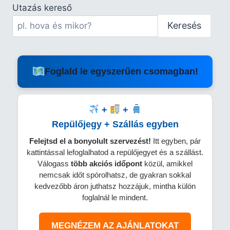
Utazás kereső
Keresés
Foglald le egyszerűen csomagban!
+
+
Repülőjegy + Szállás egyben
Felejtsd el a bonyolult szervezést!
Itt egyben, pár
kattintással lefoglalhatod a repülőjegyet és a szállást.
Válogass
több
akciós időpont
közül, amikkel
nemcsak időt spórolhatsz, de gyakran sokkal
kedvezőbb áron juthatsz hozzájuk, mintha külön
foglalnál le mindent.
MEGNÉZEM AZ AJÁNLATOKAT