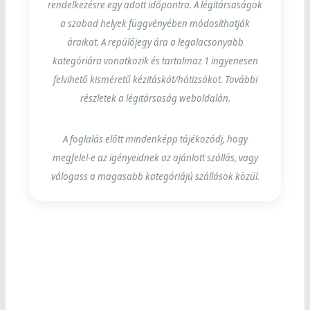
rendelkezésre egy adott időpontra. A légitársaságok
a szabad helyek függvényében módosíthatják
áraikat. A repülőjegy ára a legalacsonyabb
kategóriára vonatkozik és tartalmaz 1 ingyenesen
felvihető kisméretű kézitáskát/hátizsákot. További
részletek a légitársaság weboldalán.
A foglalás előtt mindenképp tájékozódj, hogy
megfelel-e az igényeidnek az ajánlott szállás, vagy
válogass a magasabb kategóriájú szállások közül.