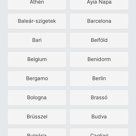
Athén
Ayia Napa
Baleár-szigetek
Barcelona
Bari
Belföld
Belgium
Benidorm
Bergamo
Berlin
Bologna
Brassó
Brüsszel
Budva
Bulgária
Cagliari