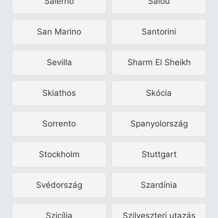
Salerno
Salou
San Marino
Santorini
Sevilla
Sharm El Sheikh
Skiathos
Skócia
Sorrento
Spanyolország
Stockholm
Stuttgart
Svédország
Szardínia
Szicília
Szilveszteri utazás