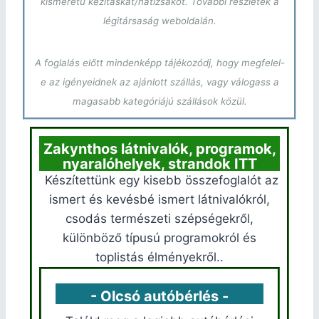
kisméretű kézitáskát/hátizsákot. További részletek a
légitársaság weboldalán.
A foglalás előtt mindenképp tájékozódj, hogy megfelel-
e az igényeidnek az ajánlott szállás, vagy válogass a
magasabb kategóriájú szállások közül.
Zakynthos látnivalók, programok,
nyaralóhelyek, strandok ITT
Készítettünk egy kisebb összefoglalót az
ismert és kevésbé ismert látnivalókról,
csodás természeti szépségekről,
különböző típusú programokról és
toplistás élményekről..
- Olcsó autóbérlés -