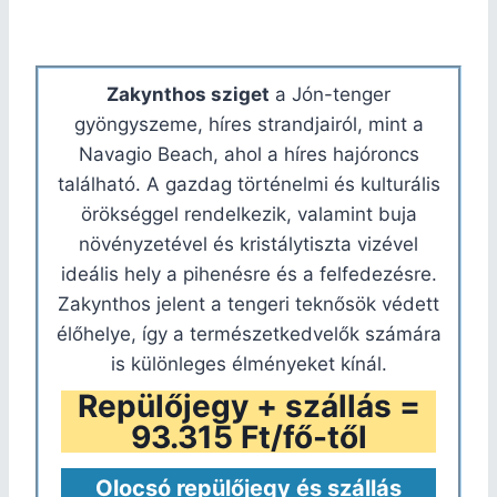
Zakynthos sziget
a Jón-tenger
gyöngyszeme, híres strandjairól, mint a
Navagio Beach, ahol a híres hajóroncs
található. A gazdag történelmi és kulturális
örökséggel rendelkezik, valamint buja
növényzetével és kristálytiszta vizével
ideális hely a pihenésre és a felfedezésre.
Zakynthos jelent a tengeri teknősök védett
élőhelye, így a természetkedvelők számára
is különleges élményeket kínál.
Repülőjegy + szállás =
93.315 Ft/fő-től
Olocsó repülőjegy és szállás