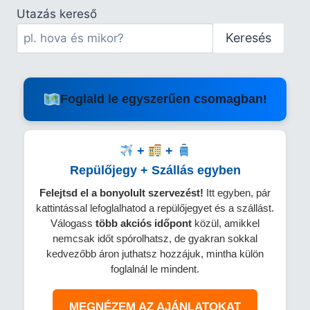
Utazás kereső
Keresés
Foglald le egyszerűen csomagban!
+
+
Repülőjegy + Szállás egyben
Felejtsd el a bonyolult szervezést!
Itt egyben, pár
kattintással lefoglalhatod a repülőjegyet és a szállást.
Válogass
több
akciós időpont
közül, amikkel
nemcsak időt spórolhatsz, de gyakran sokkal
kedvezőbb áron juthatsz hozzájuk, mintha külön
foglalnál le mindent.
MEGNÉZEM AZ AJÁNLATOKAT