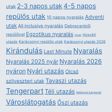
4-5 napos
2-3 napos utak
utak
repülős utak
Adventi
10 napos nyaralás
utak
All inclusive nyaralás
Debrecenből
Egzotikus nyaralás
repülővel
Húsvéti
Hírek
Karácsonyi repülős utak
utazás
Karácsonyi utazás 2026
Kirándulás
Nyaralás
Last Minute
Nyaralás 2026
Nyaralás 2025 nyár
nyáron
Nyári utazás
Olcsó
Tavaszi utazás
szilveszteri utak
Tengerpart
Téli utazás
Velencei karnevál
Városlátogatás
Őszi utazás