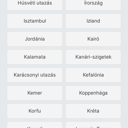
Húsvéti utazás
Írország
Isztambul
Izland
Jordánia
Kairó
Kalamata
Kanári-szigetek
Karácsonyi utazás
Kefalónia
Kemer
Koppenhága
Korfu
Kréta