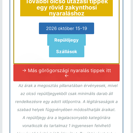
További olcsó utazási tippek
egy rövid zakynthosi
nyaraláshoz
2026 október 15-19
Repülőjegy
Szállások
-> Más görögországi nyaralás tippek itt
<-
Az árak a megosztás pillanatában érvényesek, mivel
az olcsó repülőjegyekből csak minimális darab áll
rendelkezésre egy adott időpontra. A légitársaságok a
szabad helyek függvényében módosíthatják áraikat.
A repülőjegy ára a legalacsonyabb kategóriára
vonatkozik és tartalmaz 1 ingyenesen felvihető