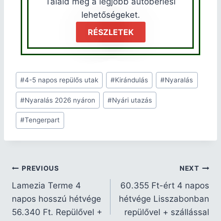
Találd meg a legjobb autóbérlési
lehetőségeket.
RÉSZLETEK
#
4-5 napos repülős utak
#
Kirándulás
#
Nyaralás
#
Nyaralás 2026 nyáron
#
Nyári utazás
#
Tengerpart
PREVIOUS
NEXT
Lamezia Terme 4
60.355 Ft-ért 4 napos
napos hosszú hétvége
hétvége Lisszabonban
56.340 Ft. Repülővel +
repülővel + szállással