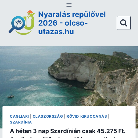
Nyaralás repülővel
2026 - olcso-
utazas.hu
CAGLIARI
|
OLASZORSZÁG
|
RÖVID KIRUCCANÁS
|
SZARDÍNIA
A héten 3 nap Szardínián csak 45.275 Ft.