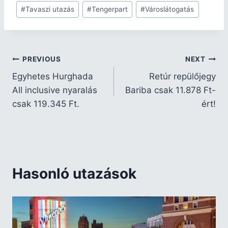
#
Tavaszi utazás
#
Tengerpart
#
Városlátogatás
PREVIOUS
NEXT
Egyhetes Hurghada
Retúr repülőjegy
All inclusive nyaralás
Bariba csak 11.878 Ft-
csak 119.345 Ft.
ért!
Hasonló utazások