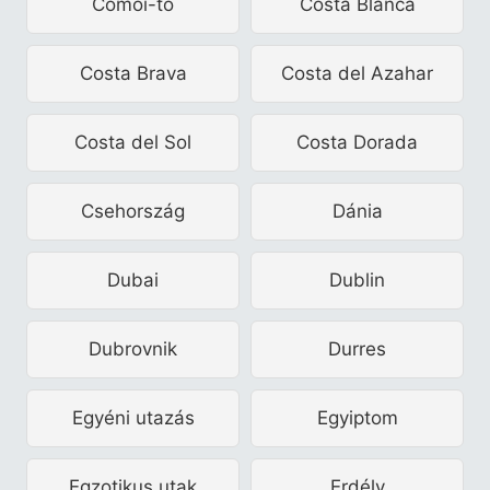
Comói-tó
Costa Blanca
Costa Brava
Costa del Azahar
Costa del Sol
Costa Dorada
Csehország
Dánia
Dubai
Dublin
Dubrovnik
Durres
Egyéni utazás
Egyiptom
Egzotikus utak
Erdély