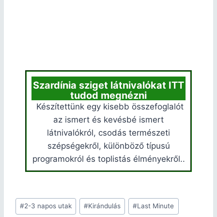
Szardínia sziget látnivalókat ITT
tudod megnézni
Készítettünk egy kisebb összefoglalót
az ismert és kevésbé ismert
látnivalókról, csodás természeti
szépségekről, különböző típusú
programokról és toplistás élményekről..
#
2-3 napos utak
#
Kirándulás
#
Last Minute