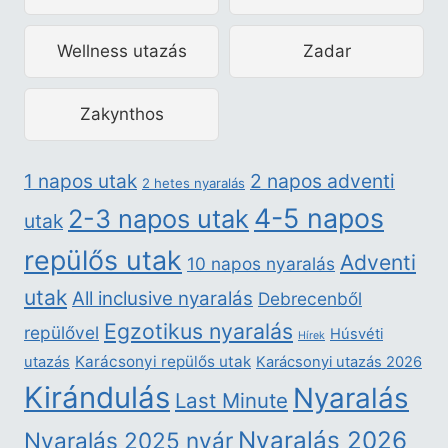
Wellness utazás
Zadar
Zakynthos
2 napos adventi
1 napos utak
2 hetes nyaralás
4-5 napos
2-3 napos utak
utak
repülős utak
Adventi
10 napos nyaralás
utak
All inclusive nyaralás
Debrecenből
Egzotikus nyaralás
repülővel
Húsvéti
Hírek
Karácsonyi repülős utak
utazás
Karácsonyi utazás 2026
Kirándulás
Nyaralás
Last Minute
Nyaralás 2026
Nyaralás 2025 nyár