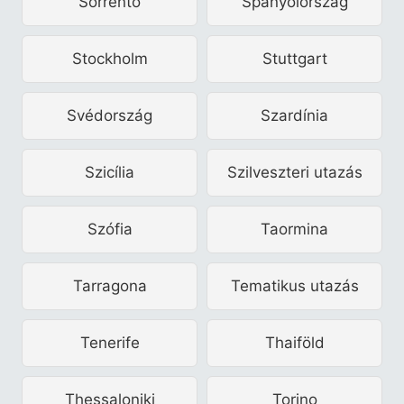
Sorrento
Spanyolország
Stockholm
Stuttgart
Svédország
Szardínia
Szicília
Szilveszteri utazás
Szófia
Taormina
Tarragona
Tematikus utazás
Tenerife
Thaiföld
Thessaloniki
Torino