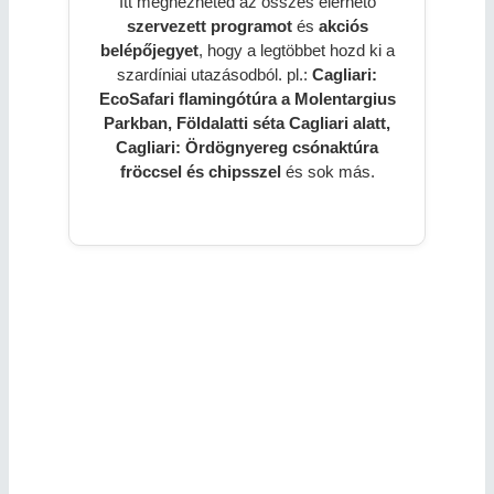
Itt megnézheted az összes elérhető
szervezett programot
és
akciós
belépőjegyet
, hogy a legtöbbet hozd ki a
szardíniai utazásodból. pl.:
Cagliari:
EcoSafari flamingótúra a Molentargius
Parkban, Földalatti séta Cagliari alatt,
Cagliari: Ördögnyereg csónaktúra
fröccsel és chipsszel
és sok más.