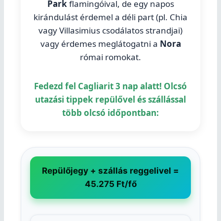
Park
flamingóival, de egy napos
kirándulást érdemel a déli part (pl. Chia
vagy Villasimius csodálatos strandjai)
vagy érdemes meglátogatni a
Nora
római romokat.
Fedezd fel Cagliarit 3 nap alatt! Olcsó
utazási tippek repülővel és szállással
több olcsó időpontban:
Repülőjegy + szállás reggelivel =
45.275 Ft/fő