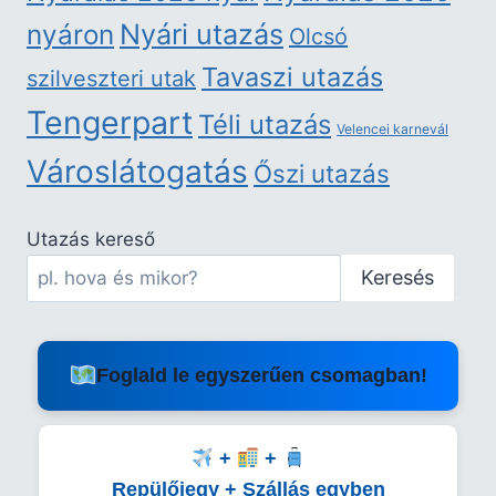
nyáron
Nyári utazás
Olcsó
Tavaszi utazás
szilveszteri utak
Tengerpart
Téli utazás
Velencei karnevál
Városlátogatás
Őszi utazás
Utazás kereső
Keresés
Foglald le egyszerűen csomagban!
+
+
Repülőjegy + Szállás egyben