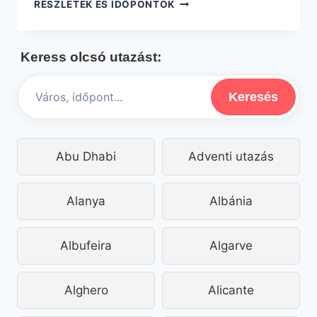
67.145
RÉSZLETEK ÉS IDŐPONTOK
FT-
ÉRT
1
Keress olcsó utazást:
HETES
NYARALÁS
RIMINIBEN
Keresés
REPÜLŐVEL
+
HOTEL
REGGELIVEL
Abu Dhabi
Adventi utazás
Alanya
Albánia
Albufeira
Algarve
Alghero
Alicante