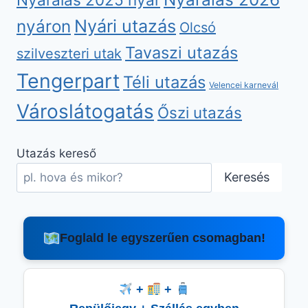
nyáron
Nyári utazás
Olcsó
Tavaszi utazás
szilveszteri utak
Tengerpart
Téli utazás
Velencei karnevál
Városlátogatás
Őszi utazás
Utazás kereső
Keresés
Foglald le egyszerűen csomagban!
+
+