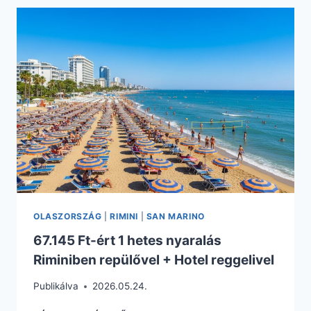
5
NAPOS
NYARALÁS
RIMINIBEN
REPÜLŐVEL
+
HOTEL
REGGELIVEL
OLASZORSZÁG
|
RIMINI
|
SAN MARINO
67.145 Ft-ért 1 hetes nyaralás
Riminiben repülővel + Hotel reggelivel
Publikálva
2026.05.24.