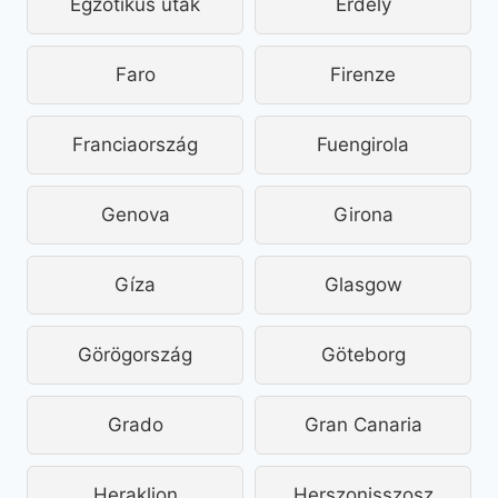
Egzotikus utak
Erdély
Faro
Firenze
Franciaország
Fuengirola
Genova
Girona
Gíza
Glasgow
Görögország
Göteborg
Grado
Gran Canaria
Heraklion
Herszonisszosz