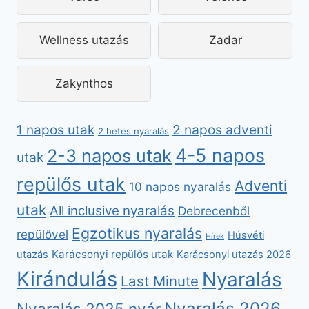
Wellness utazás
Zadar
Zakynthos
2 napos adventi
1 napos utak
2 hetes nyaralás
4-5 napos
2-3 napos utak
utak
repülős utak
Adventi
10 napos nyaralás
utak
All inclusive nyaralás
Debrecenből
Egzotikus nyaralás
repülővel
Húsvéti
Hírek
Karácsonyi repülős utak
utazás
Karácsonyi utazás 2026
Kirándulás
Nyaralás
Last Minute
Nyaralás 2026
Nyaralás 2025 nyár