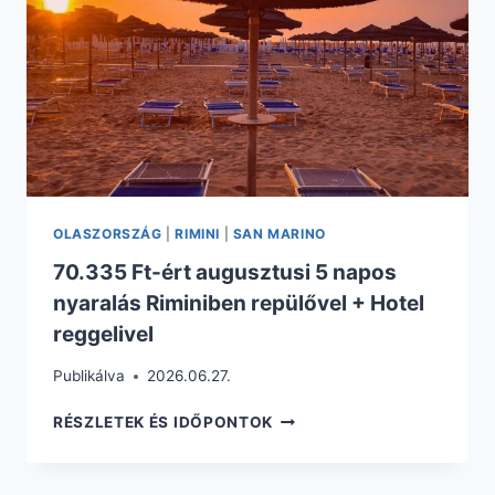
OLASZORSZÁG
|
RIMINI
|
SAN MARINO
70.335 Ft-ért augusztusi 5 napos
nyaralás Riminiben repülővel + Hotel
reggelivel
Publikálva
2026.06.27.
70.335
RÉSZLETEK ÉS IDŐPONTOK
FT-
ÉRT
AUGUSZTUSI