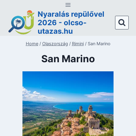
Skip
to
Nyaralás repülővel
content
2026 - olcso-
utazas.hu
Home
/
Olaszország
/
Rimini
/
San Marino
San Marino