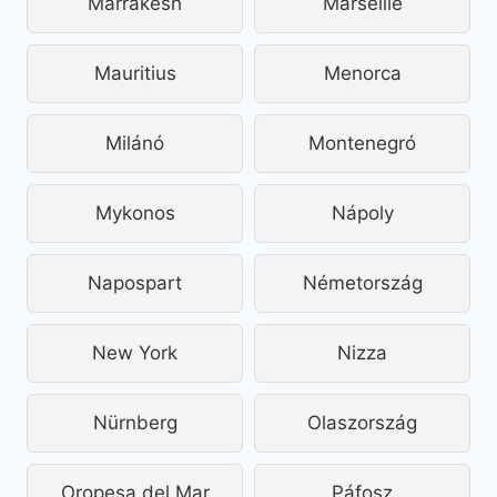
Marrakesh
Marseille
Mauritius
Menorca
Milánó
Montenegró
Mykonos
Nápoly
Napospart
Németország
New York
Nizza
Nürnberg
Olaszország
Oropesa del Mar
Páfosz