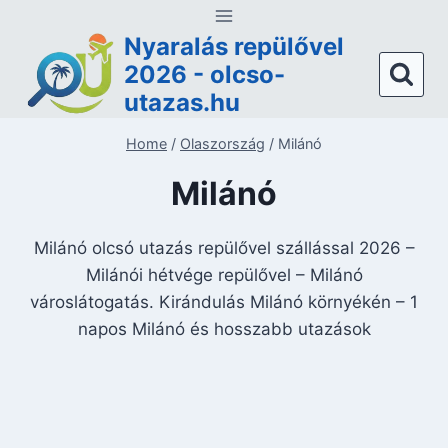
Skip
to
Nyaralás repülővel
content
2026 - olcso-
utazas.hu
Home
/
Olaszország
/
Milánó
Milánó
Milánó olcsó utazás repülővel szállással 2026 –
Milánói hétvége repülővel – Milánó
városlátogatás. Kirándulás Milánó környékén – 1
napos Milánó és hosszabb utazások