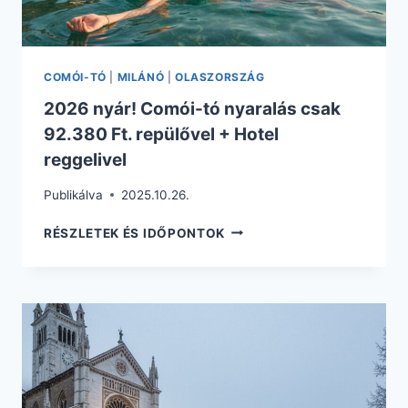
COMÓI-TÓ
|
MILÁNÓ
|
OLASZORSZÁG
2026 nyár! Comói-tó nyaralás csak
92.380 Ft. repülővel + Hotel
reggelivel
Publikálva
2025.10.26.
2026
RÉSZLETEK ÉS IDŐPONTOK
NYÁR!
COMÓI-
TÓ
NYARALÁS
CSAK
92.380
FT.
REPÜLŐVEL
+