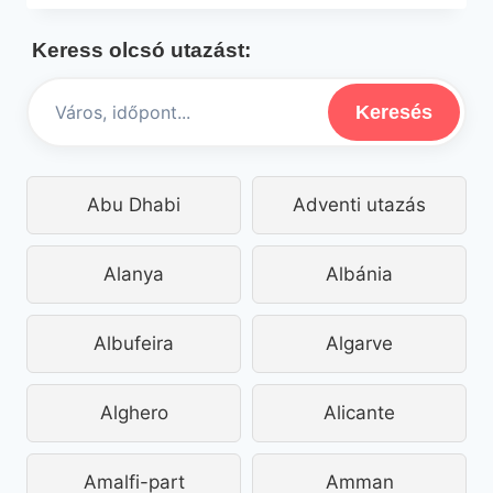
NAP
MILÁNÓBAN
Keress olcsó utazást:
REGGELIVEL
63.445
FT-
Keresés
ÉRT
Abu Dhabi
Adventi utazás
Alanya
Albánia
Albufeira
Algarve
Alghero
Alicante
Amalfi-part
Amman