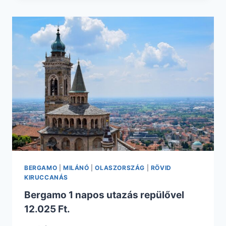
3
TELJES
NAP
MILÁNÓBAN
REPÜLŐVEL
+
HOTEL
REGGELIVEL
BERGAMO
|
MILÁNÓ
|
OLASZORSZÁG
|
RÖVID
KIRUCCANÁS
Bergamo 1 napos utazás repülővel
12.025 Ft.