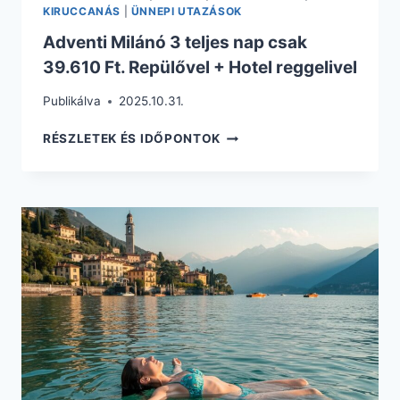
KIRUCCANÁS
|
ÜNNEPI UTAZÁSOK
Adventi Milánó 3 teljes nap csak
39.610 Ft. Repülővel + Hotel reggelivel
Publikálva
2025.10.31.
ADVENTI
RÉSZLETEK ÉS IDŐPONTOK
MILÁNÓ
3
TELJES
NAP
CSAK
39.610
FT.
REPÜLŐVEL
+
HOTEL
REGGELIVEL