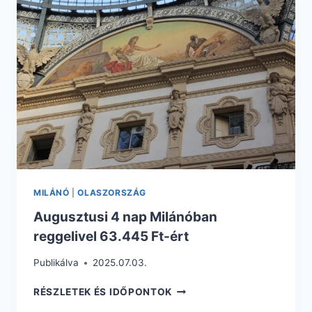
CSAK
42.700
FT.
REPÜLŐVEL
+
HOTEL
REGGELIVEL
MILÁNÓ
|
OLASZORSZÁG
Augusztusi 4 nap Milánóban
reggelivel 63.445 Ft-ért
Publikálva
2025.07.03.
AUGUSZTUSI
RÉSZLETEK ÉS IDŐPONTOK
4