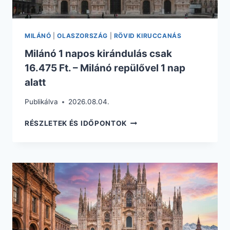
MILÁNÓ
|
OLASZORSZÁG
|
RÖVID KIRUCCANÁS
Milánó 1 napos kirándulás csak
16.475 Ft. – Milánó repülővel 1 nap
alatt
Publikálva
2026.08.04.
MILÁNÓ
RÉSZLETEK ÉS IDŐPONTOK
1
NAPOS
KIRÁNDULÁS
CSAK
16.475
FT.
–
MILÁNÓ
REPÜLŐVEL
1