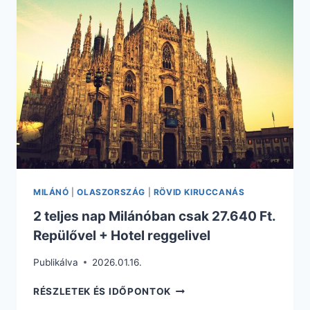
TÓNÁL
CSAK
61.405
FT.
REPÜLŐVEL
+
SZÁLLÁS
REGGELIVEL
MILÁNÓ
|
OLASZORSZÁG
|
RÖVID KIRUCCANÁS
2 teljes nap Milánóban csak 27.640 Ft.
Repülővel + Hotel reggelivel
Publikálva
2026.01.16.
2
RÉSZLETEK ÉS IDŐPONTOK
TELJES