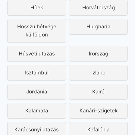
Hírek
Horvátország
Hosszú hétvége
Hurghada
külföldön
Húsvéti utazás
Írország
Isztambul
Izland
Jordánia
Kairó
Kalamata
Kanári-szigetek
Karácsonyi utazás
Kefalónia