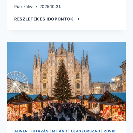
Publikálva
2025.10.31.
SZILVESZTER
RÉSZLETEK ÉS IDŐPONTOK
MILÁNÓBAN
CSAK
87.780
FT.
REPÜLŐVEL
+
4*-
OS
HOTEL
REGGELIVEL
ADVENTI UTAZÁS
|
MILÁNÓ
|
OLASZORSZÁG
|
RÖVID