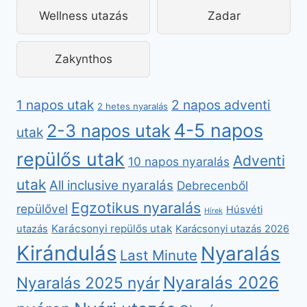
Wellness utazás
Zadar
Zakynthos
2 napos adventi
1 napos utak
2 hetes nyaralás
4-5 napos
2-3 napos utak
utak
repülős utak
Adventi
10 napos nyaralás
utak
All inclusive nyaralás
Debrecenből
Egzotikus nyaralás
repülővel
Húsvéti
Hírek
Karácsonyi repülős utak
utazás
Karácsonyi utazás 2026
Kirándulás
Nyaralás
Last Minute
Nyaralás 2026
Nyaralás 2025 nyár