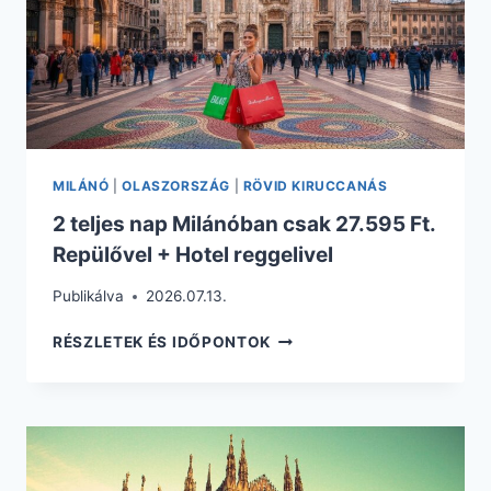
NAP
ALATT
MILÁNÓ
|
OLASZORSZÁG
|
RÖVID KIRUCCANÁS
2 teljes nap Milánóban csak 27.595 Ft.
Repülővel + Hotel reggelivel
Publikálva
2026.07.13.
2
RÉSZLETEK ÉS IDŐPONTOK
TELJES
NAP
MILÁNÓBAN
CSAK
27.595
FT.