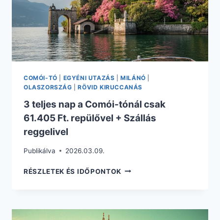
COMÓI-TÓ
|
EGYÉNI UTAZÁS
|
MILÁNÓ
|
OLASZORSZÁG
|
RÖVID KIRUCCANÁS
3 teljes nap a Comói-tónál csak
61.405 Ft. repülővel + Szállás
reggelivel
Publikálva
2026.03.09.
3
RÉSZLETEK ÉS IDŐPONTOK
TELJES
NAP
A
COMÓI-