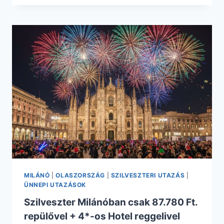
NAP
MILÁNÓBAN
CSAK
27.640
FT.
REPÜLŐVEL
+
HOTEL
REGGELIVEL
MILÁNÓ
|
OLASZORSZÁG
|
SZILVESZTERI UTAZÁS
|
ÜNNEPI UTAZÁSOK
Szilveszter Milánóban csak 87.780 Ft.
repülővel + 4*-os Hotel reggelivel