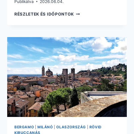
Publikálva
2026.06.04.
BERGAMO
RÉSZLETEK ÉS IDŐPONTOK
1
NAPOS
UTAZÁS
REPÜLŐVEL
12.025
FT.
BERGAMO
|
MILÁNÓ
|
OLASZORSZÁG
|
RÖVID
KIRUCCANÁS