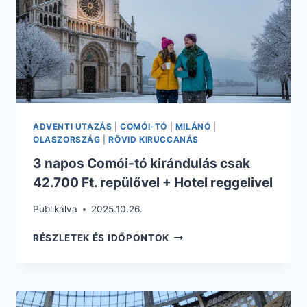
HOTEL
REGGELIVEL
ADVENTI UTAZÁS
|
COMÓI-TÓ
|
MILÁNÓ
|
OLASZORSZÁG
|
RÖVID KIRUCCANÁS
3 napos Comói-tó kirándulás csak
42.700 Ft. repülővel + Hotel reggelivel
Publikálva
2025.10.26.
3
RÉSZLETEK ÉS IDŐPONTOK
NAPOS
COMÓI-
TÓ
KIRÁNDULÁS