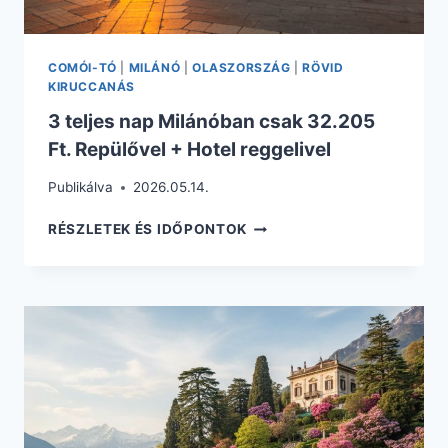
COMÓI-TÓ
|
MILÁNÓ
|
OLASZORSZÁG
|
RÖVID
KIRUCCANÁS
3 teljes nap Milánóban csak 32.205
Ft. Repülővel + Hotel reggelivel
Publikálva
2026.05.14.
3
RÉSZLETEK ÉS IDŐPONTOK
TELJES
NAP
MILÁNÓBAN
CSAK
32.205
FT.
REPÜLŐVEL
+
HOTEL
REGGELIVEL