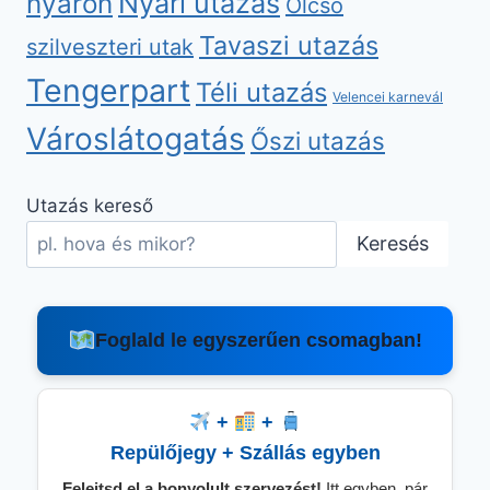
nyáron
Nyári utazás
Olcsó
Tavaszi utazás
szilveszteri utak
Tengerpart
Téli utazás
Velencei karnevál
Városlátogatás
Őszi utazás
Utazás kereső
Keresés
Foglald le egyszerűen csomagban!
+
+
Repülőjegy + Szállás egyben
Felejtsd el a bonyolult szervezést!
Itt egyben, pár