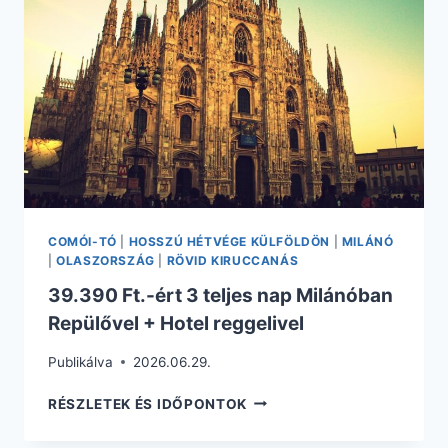
REPÜLŐVEL
+
HOTEL
REGGELIVEL
COMÓI-TÓ
|
HOSSZÚ HÉTVÉGE KÜLFÖLDÖN
|
MILÁNÓ
|
OLASZORSZÁG
|
RÖVID KIRUCCANÁS
39.390 Ft.-ért 3 teljes nap Milánóban
Repülővel + Hotel reggelivel
Publikálva
2026.06.29.
39.390
RÉSZLETEK ÉS IDŐPONTOK
FT.-
ÉRT