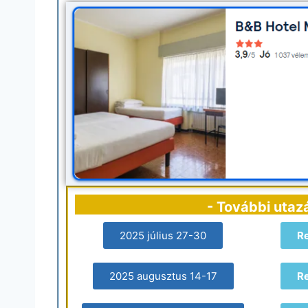
- További utaz
2025 július 27-30
R
2025 augusztus 14-17
R