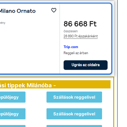
ási tippek Milánóba -
epülőjegy
Szállások reggelivel
epülőjegy
Szállások reggelivel