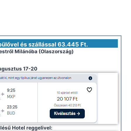
pülővel és szállással 63.445 Ft.
estről
Milánóba (Olaszország)
ugusztus 17-20
elésű Hotel reggelivel: