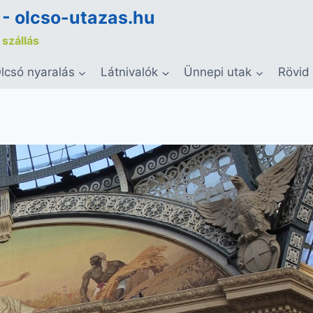
 - olcso-utazas.hu
 szállás
lcsó nyaralás
Látnivalók
Ünnepi utak
Rövid