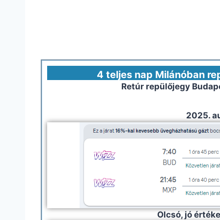
4 teljes nap Milánóban re
Retúr repülőjegy Budap
2025. a
Olcsó, jó érték