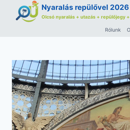
Nyaralás repülővel 2026
Olcsó nyaralás + utazás + repülőjegy +
Rólunk
O