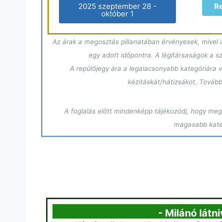
2025 szeptember 28 -
R
október 1
Az árak a megosztás pillanatában érvényesek, mivel a
egy adott időpontra. A légitársaságok a 
A repülőjegy ára a legalacsonyabb kategóriára v
kézitáskát/hátizsákot. Tovább
A foglalás előtt mindenképp tájékozódj, hogy megf
magasabb kateg
- Milánó látn