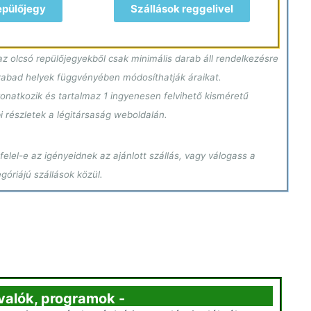
epülőjegy
Szállások reggelivel
z olcsó repülőjegyekből csak minimális darab áll rendelkezésre
szabad helyek függvényében módosíthatják áraikat.
onatkozik és tartalmaz 1 ingyenesen felvihető kisméretű
i részletek a légitársaság weboldalán.
elel-e az igényeidnek az ajánlott szállás, vagy válogass a
óriájú szállások közül.
ivalók, programok -