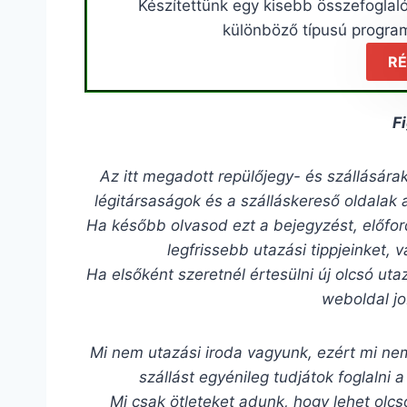
Készítettünk egy kisebb összefoglaló
különböző típusú program
RÉ
F
Az itt megadott repülőjegy- és szállásár
légitársaságok és a szálláskereső oldalak 
Ha később olvasod ezt a bejegyzést, előfo
legfrissebb utazási tippjeinket,
Ha elsőként szeretnél értesülni új olcsó uta
weboldal jo
Mi nem utazási iroda vagyunk, ezért mi nem
szállást egyénileg tudjátok foglalni a
Mi csak ötleteket adunk, hogy lehet olcs