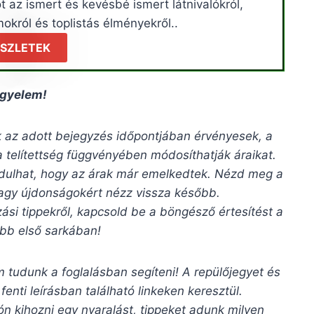
t az ismert és kevésbé ismert látnivalókról,
okról és toplistás élményekről..
SZLETEK
igyelem!
ak az adott bejegyzés időpontjában érvényesek, a
a telítettség függvényében módosíthatják áraikat.
rdulhat, hogy az árak már emelkedtek. Nézd meg a
 vagy újdonságokért nézz vissza később.
zási tippekről, kapcsold be a böngésző értesítést a
bb első sarkában!
 tudunk a foglalásban segíteni! A repülőjegyet és
 fenti leírásban található linkeken keresztül.
ón kihozni egy nyaralást, tippeket adunk milyen