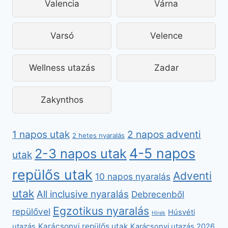
Valencia
Várna
Varsó
Velence
Wellness utazás
Zadar
Zakynthos
2 napos adventi
1 napos utak
2 hetes nyaralás
4-5 napos
2-3 napos utak
utak
repülős utak
Adventi
10 napos nyaralás
utak
All inclusive nyaralás
Debrecenből
Egzotikus nyaralás
repülővel
Húsvéti
Hírek
Karácsonyi repülős utak
utazás
Karácsonyi utazás 2026