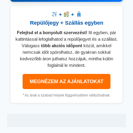
+
+
Repülőjegy + Szállás egyben
Felejtsd el a bonyolult szervezést!
Itt egyben, pár
kattintással lefoglalhatod a repülőjegyet és a szállást.
Válogass
több
akciós időpont
közül, amikkel
nemcsak időt spórolhatsz, de gyakran sokkal
kedvezőbb áron juthatsz hozzájuk, mintha külön
foglalnál le mindent.
MEGNÉZEM AZ AJÁNLATOKAT
* Az árak a szabad helyek függvényében változhatnak.