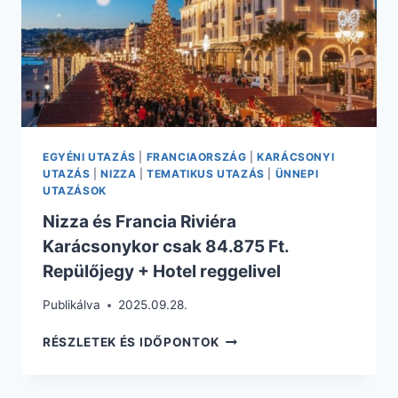
REPÜLŐVEL
+
HOTEL
REGGELIVEL
EGYÉNI UTAZÁS
|
FRANCIAORSZÁG
|
KARÁCSONYI
UTAZÁS
|
NIZZA
|
TEMATIKUS UTAZÁS
|
ÜNNEPI
UTAZÁSOK
Nizza és Francia Riviéra
Karácsonykor csak 84.875 Ft.
Repülőjegy + Hotel reggelivel
Publikálva
2025.09.28.
NIZZA
RÉSZLETEK ÉS IDŐPONTOK
ÉS
FRANCIA
RIVIÉRA