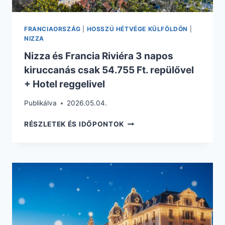
FRANCIAORSZÁG
|
HOSSZÚ HÉTVÉGE KÜLFÖLDÖN
|
NIZZA
Nizza és Francia Riviéra 3 napos
kiruccanás csak 54.755 Ft. repülővel
+ Hotel reggelivel
Publikálva
2026.05.04.
NIZZA
RÉSZLETEK ÉS IDŐPONTOK
ÉS
FRANCIA
RIVIÉRA
3
NAPOS
KIRUCCANÁS
CSAK
54.755
FT.