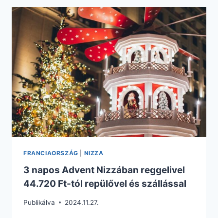
KARÁCSONYKOR
CSAK
84.875
FT.
REPÜLŐJEGY
+
HOTEL
REGGELIVEL
FRANCIAORSZÁG
|
NIZZA
3 napos Advent Nizzában reggelivel
44.720 Ft-tól repülővel és szállással
Publikálva
2024.11.27.