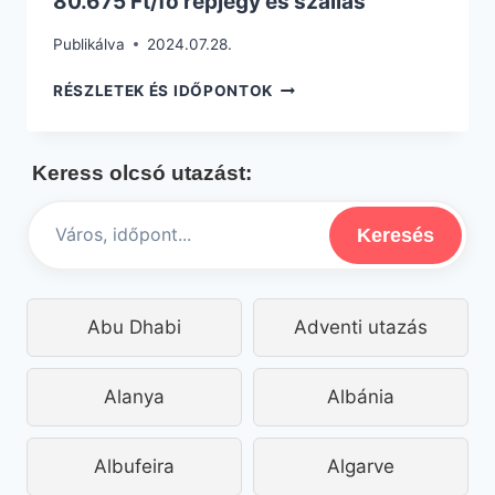
80.675 Ft/fő repjegy és szállás
Publikálva
2024.07.28.
EGY
RÉSZLETEK ÉS IDŐPONTOK
HETES
FRANCIA
RIVIÉRA
Keress olcsó utazást:
NYARALÁS
80.675
FT/FŐ
Keresés
REPJEGY
ÉS
SZÁLLÁS
Abu Dhabi
Adventi utazás
Alanya
Albánia
Albufeira
Algarve