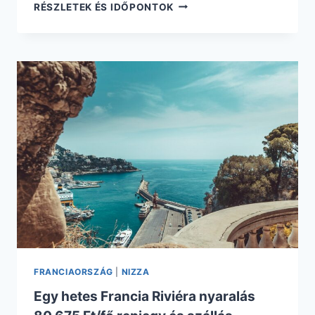
3
RÉSZLETEK ÉS IDŐPONTOK
NAPOS
ADVENT
NIZZÁBAN
REGGELIVEL
44.720
FT-
TÓL
REPÜLŐVEL
ÉS
SZÁLLÁSSAL
FRANCIAORSZÁG
|
NIZZA
Egy hetes Francia Riviéra nyaralás