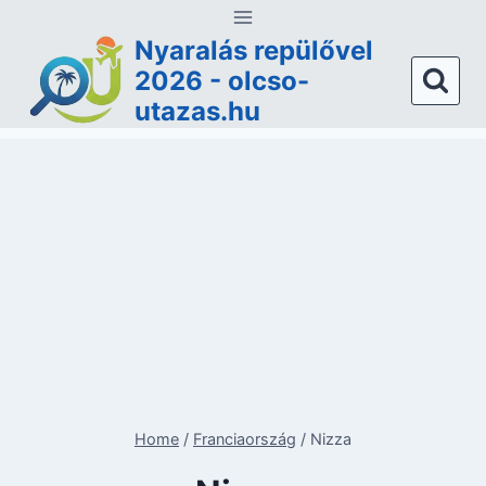
Skip
to
Nyaralás repülővel
content
2026 - olcso-
utazas.hu
Home
/
Franciaország
/
Nizza