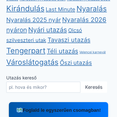
Kirándulás
Nyaralás
Last Minute
Nyaralás 2026
Nyaralás 2025 nyár
nyáron
Nyári utazás
Olcsó
Tavaszi utazás
szilveszteri utak
Tengerpart
Téli utazás
Velencei karnevál
Városlátogatás
Őszi utazás
Utazás kereső
Keresés
Foglald le egyszerűen csomagban!