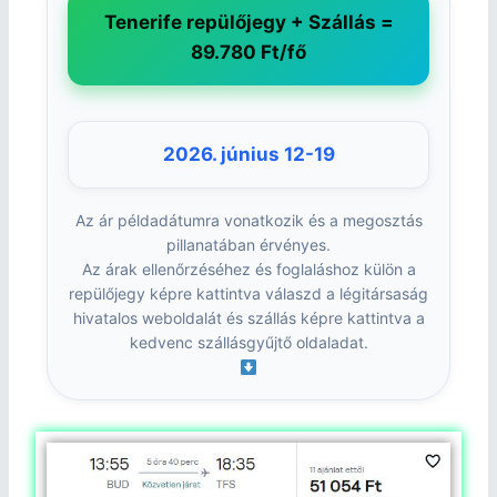
Tenerife repülőjegy + Szállás =
89.780 Ft/fő
2026. június 12-19
Az ár példadátumra vonatkozik és a megosztás
pillanatában érvényes.
Az árak ellenőrzéséhez és foglaláshoz külön a
repülőjegy képre kattintva válaszd a légitársaság
hivatalos weboldalát és szállás képre kattintva a
kedvenc szállásgyűjtő oldaladat.