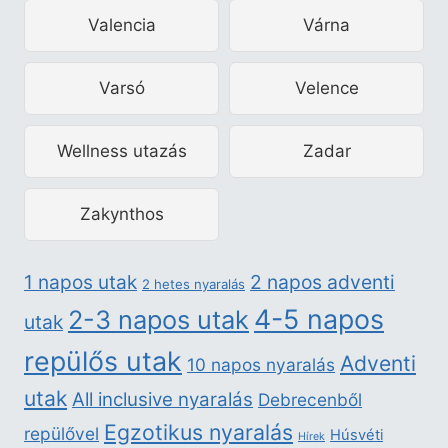
Valencia
Várna
Varsó
Velence
Wellness utazás
Zadar
Zakynthos
2 napos adventi
1 napos utak
2 hetes nyaralás
4-5 napos
2-3 napos utak
utak
repülős utak
Adventi
10 napos nyaralás
utak
All inclusive nyaralás
Debrecenből
Egzotikus nyaralás
repülővel
Húsvéti
Hírek