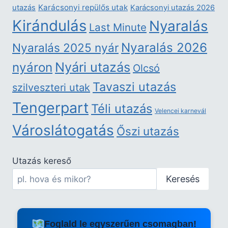
Karácsonyi repülős utak
utazás
Karácsonyi utazás 2026
Kirándulás
Nyaralás
Last Minute
Nyaralás 2026
Nyaralás 2025 nyár
nyáron
Nyári utazás
Olcsó
Tavaszi utazás
szilveszteri utak
Tengerpart
Téli utazás
Velencei karnevál
Városlátogatás
Őszi utazás
Utazás kereső
Keresés
Foglald le egyszerűen csomagban!