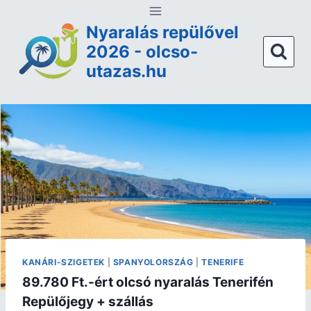
Nyaralás repülővel
2026 - olcso-
utazas.hu
KANÁRI-SZIGETEK
|
SPANYOLORSZÁG
|
TENERIFE
89.780 Ft.-ért olcsó nyaralás Tenerifén
Repülőjegy + szállás