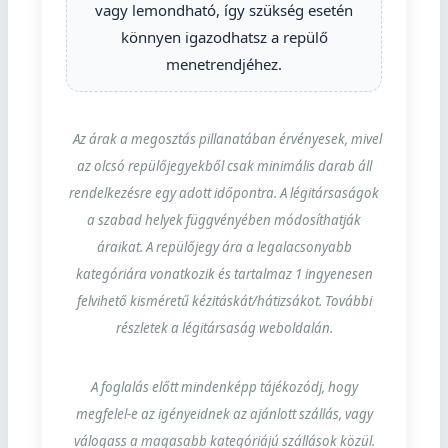
vagy lemondható, így szükség esetén
könnyen igazodhatsz a repülő
menetrendjéhez.
Az árak a megosztás pillanatában érvényesek, mivel
az olcsó repülőjegyekből csak minimális darab áll
rendelkezésre egy adott időpontra. A légitársaságok
a szabad helyek függvényében módosíthatják
áraikat. A repülőjegy ára a legalacsonyabb
kategóriára vonatkozik és tartalmaz 1 ingyenesen
felvihető kisméretű kézitáskát/hátizsákot. További
részletek a légitársaság weboldalán.
A foglalás előtt mindenképp tájékozódj, hogy
megfelel-e az igényeidnek az ajánlott szállás, vagy
válogass a magasabb kategóriájú szállások közül.