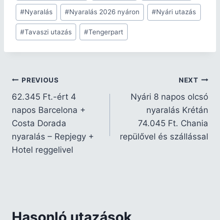
#
Nyaralás
#
Nyaralás 2026 nyáron
#
Nyári utazás
#
Tavaszi utazás
#
Tengerpart
PREVIOUS
NEXT
62.345 Ft.-ért 4
Nyári 8 napos olcsó
napos Barcelona +
nyaralás Krétán
Costa Dorada
74.045 Ft. Chania
nyaralás – Repjegy +
repülővel és szállással
Hotel reggelivel
Hasonló utazások