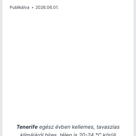
Publikálva
2026.06.01.
Tenerife
egész évben kellemes, tavaszias
klímájáról híres, télen is 20-24 °C körüli