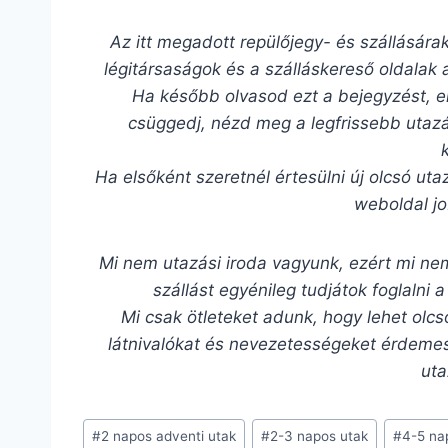
Az itt megadott repülőjegy- és szállásár
légitársaságok és a szálláskereső oldalak 
Ha később olvasod ezt a bejegyzést, e
csüggedj, nézd meg a legfrissebb utazá
Ha elsőként szeretnél értesülni új olcsó uta
weboldal jo
Mi nem utazási iroda vagyunk, ezért mi nem
szállást egyénileg tudjátok foglalni a
Mi csak ötleteket adunk, hogy lehet olcs
látnivalókat és nevezetességeket érdemes
uta
#
2 napos adventi utak
#
2-3 napos utak
#
4-5 na