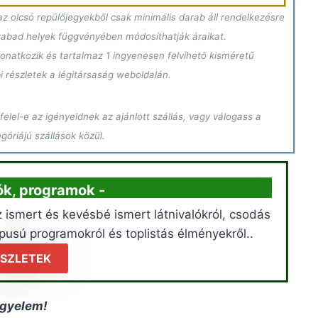
z olcsó repülőjegyekből csak minimális darab áll rendelkezésre
szabad helyek függvényében módosíthatják áraikat.
onatkozik és tartalmaz 1 ingyenesen felvihető kisméretű
i részletek a légitársaság weboldalán.
elel-e az igényeidnek az ajánlott szállás, vagy válogass a
óriájú szállások közül.
lók, programok -
 ismert és kevésbé ismert látnivalókról, csodás
pusú programokról és toplistás élményekről..
SZLETEK
igyelem!