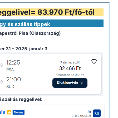
eggelivel= 83.970 Ft/fő-től
gy és szállás tippek
apestről
Pisa (Olaszország)
r 31 – 2025. január 3
 szállás reggelivel: