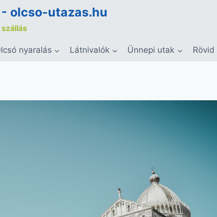
 - olcso-utazas.hu
 szállás
lcsó nyaralás
Látnivalók
Ünnepi utak
Rövid