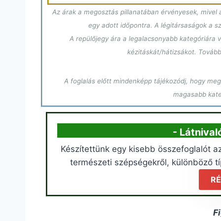
Az árak a megosztás pillanatában érvényesek, mivel a
egy adott időpontra. A légitársaságok a 
A repülőjegy ára a legalacsonyabb kategóriára v
kézitáskát/hátizsákot. Tovább
A foglalás előtt mindenképp tájékozódj, hogy megf
magasabb kateg
- Látniva
Készítettünk egy kisebb összefoglalót az
természeti szépségekről, különböző tí
RÉ
F