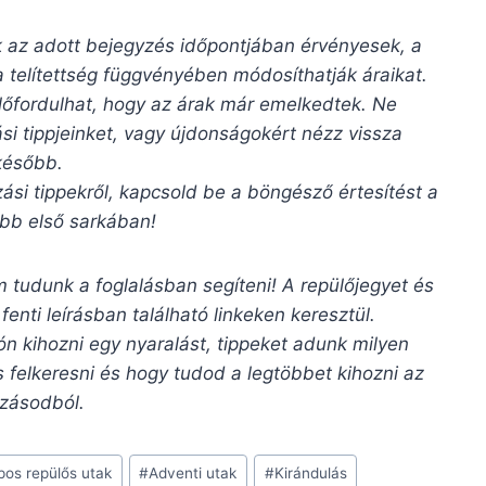
ak az adott bejegyzés időpontjában érvényesek, a
a telítettség függvényében módosíthatják áraikat.
lőfordulhat, hogy az árak már emelkedtek. Ne
si tippjeinket, vagy újdonságokért nézz vissza
később.
zási tippekről, kapcsold be a böngésző értesítést a
bb első sarkában!
 tudunk a foglalásban segíteni! A repülőjegyet és
 fenti leírásban található linkeken keresztül.
ón kihozni egy nyaralást, tippeket adunk milyen
 felkeresni és hogy tudod a legtöbbet kihozni az
zásodból.
pos repülős utak
#
Adventi utak
#
Kirándulás