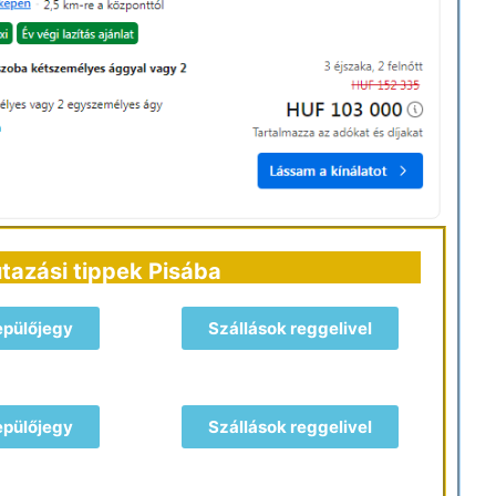
utazási tippek Pisába
epülőjegy
Szállások reggelivel
epülőjegy
Szállások reggelivel