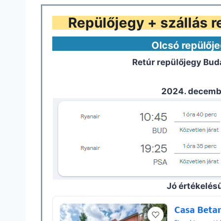
Repülőjegy + szállás r
Olcsó repülője
Retúr repülőjegy Bud
2024. decembe
Jó értékelésű