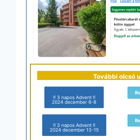
További olcsó 
R
!! 3 napos Advent !!
2024 december 6-8
R
!! 3 napos Advent !!
2024 december 13-15