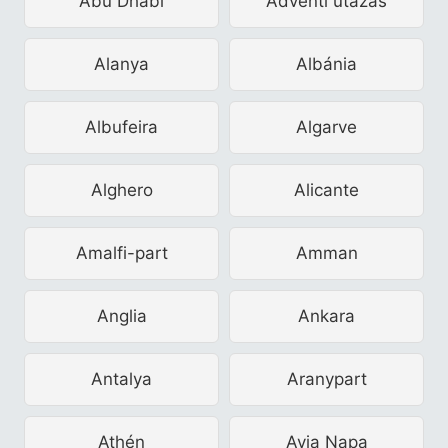
Abu Dhabi
Adventi utazás
Alanya
Albánia
Albufeira
Algarve
Alghero
Alicante
Amalfi-part
Amman
Anglia
Ankara
Antalya
Aranypart
Athén
Ayia Napa