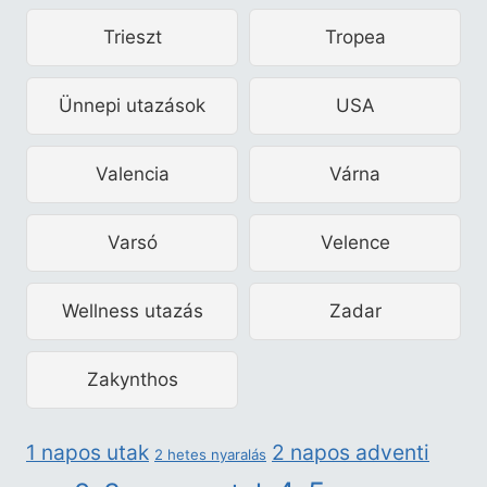
Trieszt
Tropea
Ünnepi utazások
USA
Valencia
Várna
Varsó
Velence
Wellness utazás
Zadar
Zakynthos
2 napos adventi
1 napos utak
2 hetes nyaralás