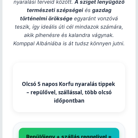
nyaralási terveid között.
A sziget lenyűgöző
természeti szépségei
és
gazdag
történelmi öröksége
egyaránt vonzóvá
teszik, így ideális úti cél mindazok számára,
akik pihenésre és kalandra vágynak.
Komppal Albániába is át tudsz könnyen jutni.
Olcsó 5 napos Korfu nyaralás tippek
– repülővel, szállással, több olcsó
időpontban
Repülőjegy + szállás reggelivel =