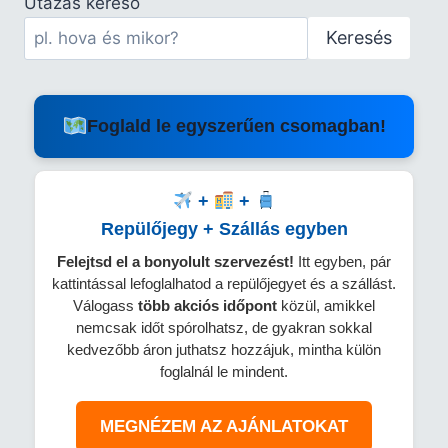
Utazás kereső
Keresés
Foglald le egyszerűen csomagban!
+
+
Repülőjegy + Szállás egyben
Felejtsd el a bonyolult szervezést!
Itt egyben, pár
kattintással lefoglalhatod a repülőjegyet és a szállást.
Válogass
több
akciós időpont
közül, amikkel
nemcsak időt spórolhatsz, de gyakran sokkal
kedvezőbb áron juthatsz hozzájuk, mintha külön
foglalnál le mindent.
MEGNÉZEM AZ AJÁNLATOKAT