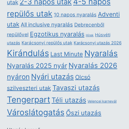
4-5 napos
2-3 napos utak
utak
repülős utak
Adventi
10 napos nyaralás
utak
All inclusive nyaralás
Debrecenből
Egzotikus nyaralás
repülővel
Húsvéti
Hírek
Karácsonyi repülős utak
utazás
Karácsonyi utazás 2026
Kirándulás
Nyaralás
Last Minute
Nyaralás 2026
Nyaralás 2025 nyár
nyáron
Nyári utazás
Olcsó
Tavaszi utazás
szilveszteri utak
Tengerpart
Téli utazás
Velencei karnevál
Városlátogatás
Őszi utazás