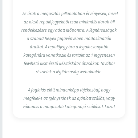
Az árak a megosztás pillanatában érvényesek, mivel
az olcsó repülőjegyekből csak minimális darab áll
rendelkezésre egy adott időpontra. A légitársaságok
a szabad helyek függvényében módosíthatják
áraikat. A repülőjegy ára a legalacsonyabb
kategóriára vonatkozik és tartalmaz 1 ingyenesen
felvihető kisméretű kézitáskát/hátizsákot. További
részletek a légitársaság weboldalán.
A foglalás előtt mindenképp tájékozódj, hogy
megfelel-e az igényeidnek az ajánlott szállás, vagy
válogass a magasabb kategóriájú szállások közül.