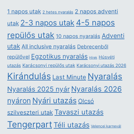
2 napos adventi
1 napos utak
2 hetes nyaralás
4-5 napos
2-3 napos utak
utak
repülős utak
Adventi
10 napos nyaralás
utak
All inclusive nyaralás
Debrecenből
Egzotikus nyaralás
repülővel
Húsvéti
Hírek
Karácsonyi repülős utak
utazás
Karácsonyi utazás 2026
Kirándulás
Nyaralás
Last Minute
Nyaralás 2026
Nyaralás 2025 nyár
nyáron
Nyári utazás
Olcsó
Tavaszi utazás
szilveszteri utak
Tengerpart
Téli utazás
Velencei karnevál