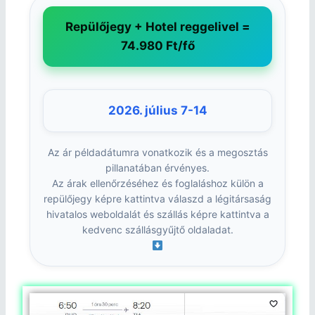
Repülőjegy + Hotel reggelivel =
74.980 Ft/fő
2026. július 7-14
Az ár példadátumra vonatkozik és a megosztás
pillanatában érvényes.
Az árak ellenőrzéséhez és foglaláshoz külön a
repülőjegy képre kattintva válaszd a légitársaság
hivatalos weboldalát és szállás képre kattintva a
kedvenc szállásgyűjtő oldaladat.