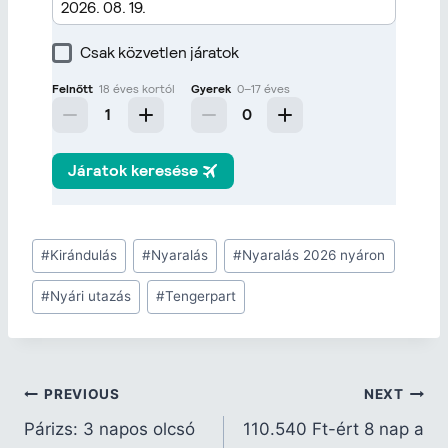
#
Kirándulás
#
Nyaralás
#
Nyaralás 2026 nyáron
#
Nyári utazás
#
Tengerpart
PREVIOUS
NEXT
Párizs: 3 napos olcsó
110.540 Ft-ért 8 nap a