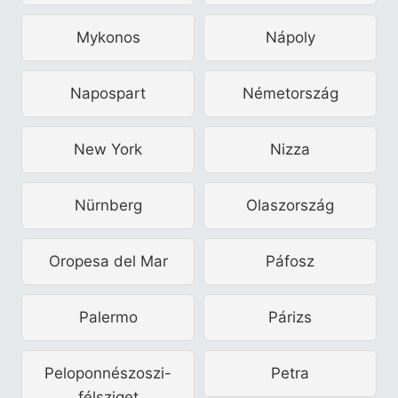
Mykonos
Nápoly
Napospart
Németország
New York
Nizza
Nürnberg
Olaszország
Oropesa del Mar
Páfosz
Palermo
Párizs
Peloponnészoszi-
Petra
félsziget