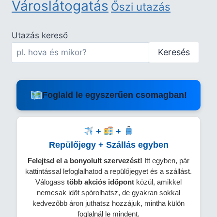
Városlátogatás
Őszi utazás
Utazás kereső
Keresés
Foglald le egyszerűen csomagban!
+
+
Repülőjegy + Szállás egyben
Felejtsd el a bonyolult szervezést!
Itt egyben, pár
kattintással lefoglalhatod a repülőjegyet és a szállást.
Válogass
több
akciós időpont
közül, amikkel
nemcsak időt spórolhatsz, de gyakran sokkal
kedvezőbb áron juthatsz hozzájuk, mintha külön
foglalnál le mindent.