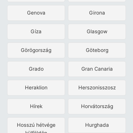
Genova
Girona
Gíza
Glasgow
Görögország
Göteborg
Grado
Gran Canaria
Heraklion
Herszonisszosz
Hírek
Horvátország
Hosszú hétvége
Hurghada
külföldön