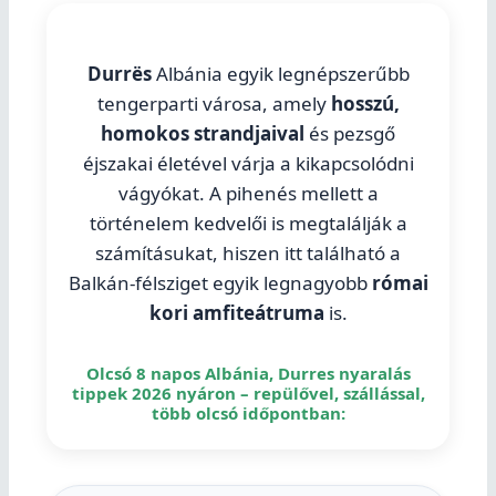
Durrës
Albánia egyik legnépszerűbb
tengerparti városa, amely
hosszú,
homokos strandjaival
és pezsgő
éjszakai életével várja a kikapcsolódni
vágyókat. A pihenés mellett a
történelem kedvelői is megtalálják a
számításukat, hiszen itt található a
Balkán-félsziget egyik legnagyobb
római
kori amfiteátruma
is.
Olcsó 8 napos Albánia, Durres nyaralás
tippek 2026 nyáron – repülővel, szállással,
több olcsó időpontban: