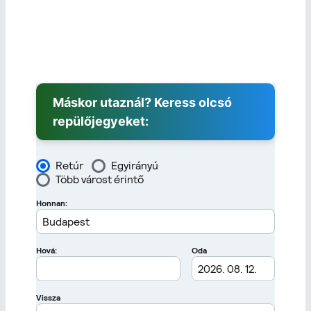
Máskor utaznál? Keress olcsó
repülőjegyeket: