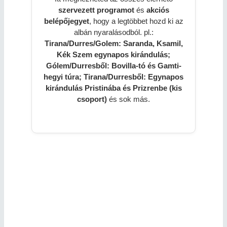
szervezett programot
és
akciós
belépőjegyet
, hogy a legtöbbet hozd ki az
albán nyaralásodból. pl.:
Tirana/Durres/Golem: Saranda, Ksamil,
Kék Szem egynapos kirándulás;
Gólem/Durresből: Bovilla-tó és Gamti-
hegyi túra; Tirana/Durresből: Egynapos
kirándulás Pristinába és Prizrenbe (kis
csoport)
és sok más.