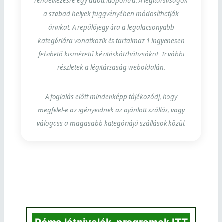
rendelkezésre egy adott időpontra. A légitársaságok
a szabad helyek függvényében módosíthatják
áraikat. A repülőjegy ára a legalacsonyabb
kategóriára vonatkozik és tartalmaz 1 ingyenesen
felvihető kisméretű kézitáskát/hátizsákot. További
részletek a légitársaság weboldalán.
A foglalás előtt mindenképp tájékozódj, hogy
megfelel-e az igényeidnek az ajánlott szállás, vagy
válogass a magasabb kategóriájú szállások közül.
Róma látnivalók, programok ITT