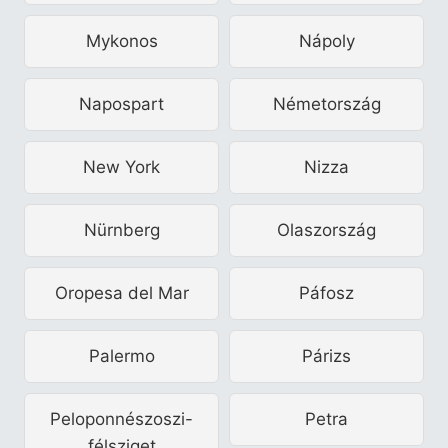
Mykonos
Nápoly
Napospart
Németország
New York
Nizza
Nürnberg
Olaszország
Oropesa del Mar
Páfosz
Palermo
Párizs
Peloponnészoszi-
Petra
félsziget