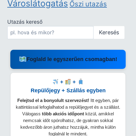
Városlátogatás
Őszi utazás
Utazás kereső
Keresés
Foglald le egyszerűen csomagban!
+
+
Repülőjegy + Szállás egyben
Felejtsd el a bonyolult szervezést!
Itt egyben, pár
kattintással lefoglalhatod a repülőjegyet és a szállást.
Válogass
több
akciós időpont
közül, amikkel
nemcsak időt spórolhatsz, de gyakran sokkal
kedvezőbb áron juthatsz hozzájuk, mintha külön
foglalnál le mindent.