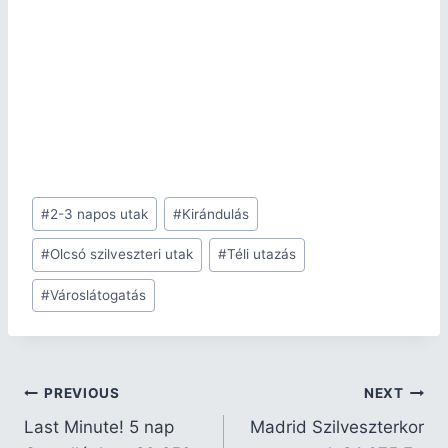
#
2-3 napos utak
#
Kirándulás
#
Olcsó szilveszteri utak
#
Téli utazás
#
Városlátogatás
PREVIOUS
NEXT
Last Minute! 5 nap
Madrid Szilveszterkor