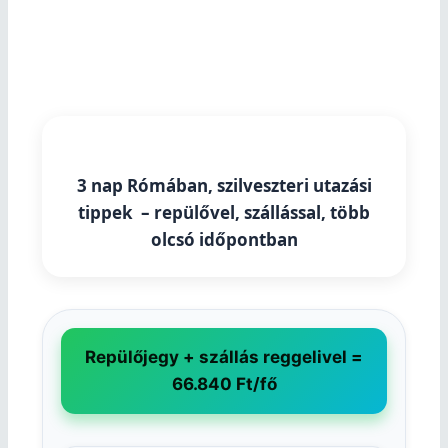
3 nap Rómában, szilveszteri utazási
tippek – repülővel, szállással, több
olcsó időpontban
Repülőjegy + szállás reggelivel =
66.840 Ft/fő