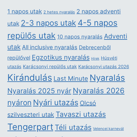
2 napos adventi
1 napos utak
2 hetes nyaralás
4-5 napos
2-3 napos utak
utak
repülős utak
Adventi
10 napos nyaralás
utak
All inclusive nyaralás
Debrecenből
Egzotikus nyaralás
repülővel
Húsvéti
Hírek
Karácsonyi repülős utak
utazás
Karácsonyi utazás 2026
Kirándulás
Nyaralás
Last Minute
Nyaralás 2026
Nyaralás 2025 nyár
nyáron
Nyári utazás
Olcsó
Tavaszi utazás
szilveszteri utak
Tengerpart
Téli utazás
Velencei karnevál