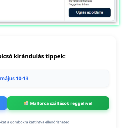
olcsó kirándulás tippek:
 május 10-13
Mallorca szállások reggelivel
sokat a gombokra kattintva ellenőrizheted.