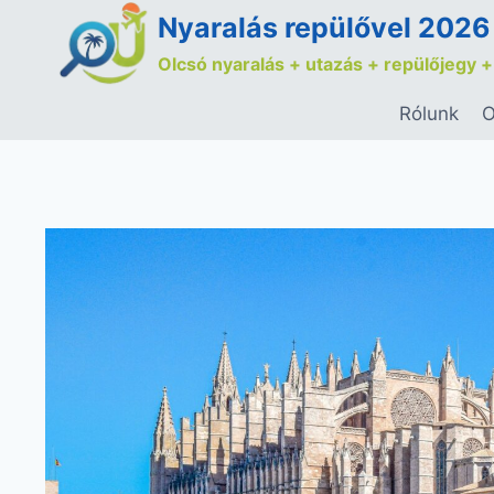
Nyaralás repülővel 2026
Olcsó nyaralás + utazás + repülőjegy +
Rólunk
O