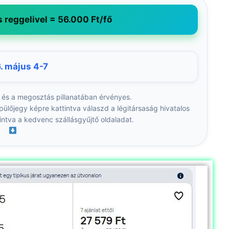
s reggelivel = 56.000 Ft/fő
. május 4-7
 és a megosztás pillanatában érvényes.
pülőjegy képre kattintva válaszd a légitársaság hivatalos
intva a kedvenc szállásgyűjtő oldaladat.