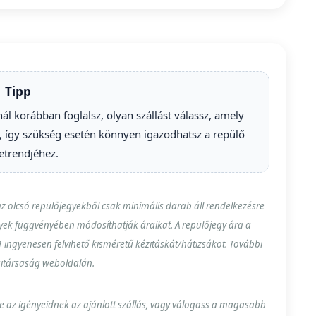
Tipp
l korábban foglalsz, olyan szállást válassz, amely
így szükség esetén könnyen igazodhatsz a repülő
trendjéhez.
z olcsó repülőjegyekből csak minimális darab áll rendelkezésre
lyek függvényében módosíthatják áraikat. A repülőjegy ára a
 ingyenesen felvihető kisméretű kézitáskát/hátizsákot. További
égitársaság weboldalán.
-e az igényeidnek az ajánlott szállás, vagy válogass a magasabb