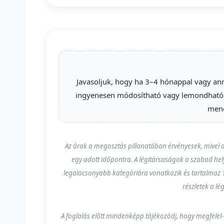
Javasoljuk, hogy ha 3–4 hónappal vagy anná
ingyenesen módosítható vagy lemondható, 
mene
Az árak a megosztás pillanatában érvényesek, mivel a
egy adott időpontra. A légitársaságok a szabad he
legalacsonyabb kategóriára vonatkozik és tartalmaz 1
részletek a l
A foglalás előtt mindenképp tájékozódj, hogy megfelel