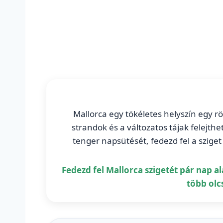
Mallorca egy tökéletes helyszín egy r
strandok és a változatos tájak felejth
tenger napsütését, fedezd fel a sziget r
Fedezd fel Mallorca szigetét pár nap ala
több olc