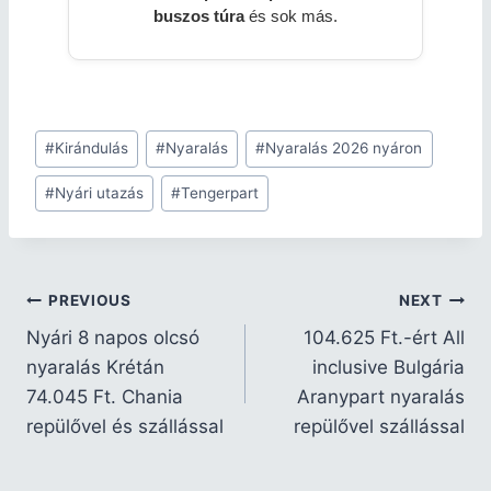
buszos túra
és sok más.
#
Kirándulás
#
Nyaralás
#
Nyaralás 2026 nyáron
#
Nyári utazás
#
Tengerpart
PREVIOUS
NEXT
Nyári 8 napos olcsó
104.625 Ft.-ért All
nyaralás Krétán
inclusive Bulgária
74.045 Ft. Chania
Aranypart nyaralás
repülővel és szállással
repülővel szállással