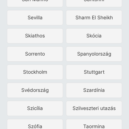
Sevilla
Sharm El Sheikh
Skiathos
Skócia
Sorrento
Spanyolország
Stockholm
Stuttgart
Svédország
Szardínia
Szicília
Szilveszteri utazás
Szófia
Taormina