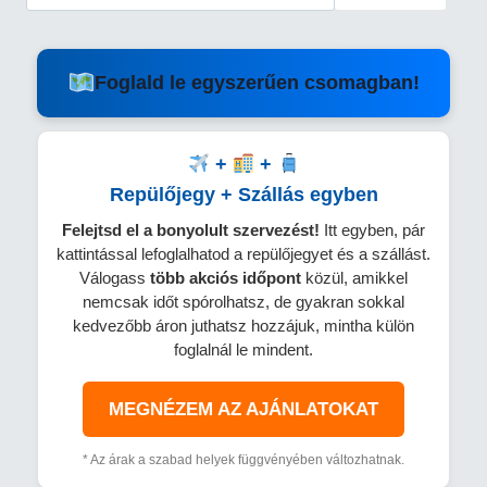
Foglald le egyszerűen csomagban!
+
+
Repülőjegy + Szállás egyben
Felejtsd el a bonyolult szervezést!
Itt egyben, pár
kattintással lefoglalhatod a repülőjegyet és a szállást.
Válogass
több
akciós időpont
közül, amikkel
nemcsak időt spórolhatsz, de gyakran sokkal
kedvezőbb áron juthatsz hozzájuk, mintha külön
foglalnál le mindent.
MEGNÉZEM AZ AJÁNLATOKAT
* Az árak a szabad helyek függvényében változhatnak.