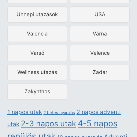
Ünnepi utazások
USA
Valencia
Várna
Varsó
Velence
Wellness utazás
Zadar
Zakynthos
2 napos adventi
1 napos utak
2 hetes nyaralás
4-5 napos
2-3 napos utak
utak
repülős utak
Adventi