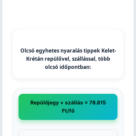
Olcsó egyhetes nyaralás tippek Kelet-
Krétán repülővel, szállással, több
olcsó időpontban:
Repülőjegy + szállás = 78.815
Ft/fő