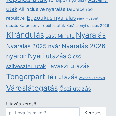
10 napos nyaralás
utak
All inclusive nyaralás
Debrecenből
Egzotikus nyaralás
repülővel
Húsvéti
Hírek
Karácsonyi repülős utak
utazás
Karácsonyi utazás 2026
Kirándulás
Nyaralás
Last Minute
Nyaralás 2026
Nyaralás 2025 nyár
nyáron
Nyári utazás
Olcsó
Tavaszi utazás
szilveszteri utak
Tengerpart
Téli utazás
Velencei karnevál
Városlátogatás
Őszi utazás
Utazás kereső
Keresés