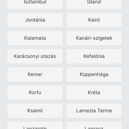
Isztambul
Izland
Jordánia
Kairó
Kalamata
Kanári-szigetek
Karácsonyi utazás
Kefalónia
Kemer
Koppenhága
Korfu
Kréta
Ksamil
Lamezia Terme
Lanzarote
Larnaca