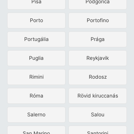
Pisa
Podgorica
Porto
Portofino
Portugália
Prága
Puglia
Reykjavik
Rimini
Rodosz
Róma
Rövid kiruccanás
Salerno
Salou
San Marino
Santorini