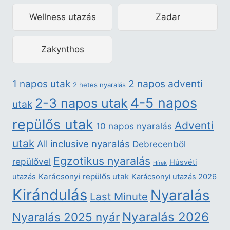
Wellness utazás
Zadar
Zakynthos
2 napos adventi
1 napos utak
2 hetes nyaralás
4-5 napos
2-3 napos utak
utak
repülős utak
Adventi
10 napos nyaralás
utak
All inclusive nyaralás
Debrecenből
Egzotikus nyaralás
repülővel
Húsvéti
Hírek
Karácsonyi repülős utak
utazás
Karácsonyi utazás 2026
Kirándulás
Nyaralás
Last Minute
Nyaralás 2026
Nyaralás 2025 nyár