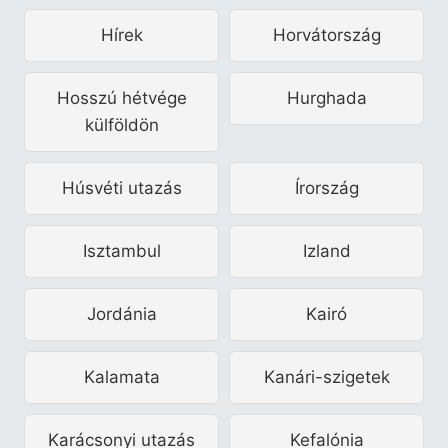
Hírek
Horvátország
Hosszú hétvége
Hurghada
külföldön
Húsvéti utazás
Írország
Isztambul
Izland
Jordánia
Kairó
Kalamata
Kanári-szigetek
Karácsonyi utazás
Kefalónia