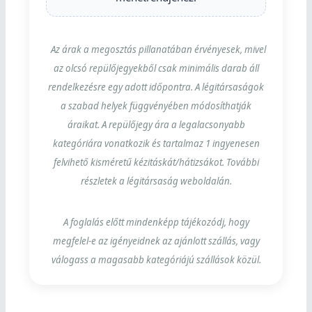
Az árak a megosztás pillanatában érvényesek, mivel
az olcsó repülőjegyekből csak minimális darab áll
rendelkezésre egy adott időpontra. A légitársaságok
a szabad helyek függvényében módosíthatják
áraikat. A repülőjegy ára a legalacsonyabb
kategóriára vonatkozik és tartalmaz 1 ingyenesen
felvihető kisméretű kézitáskát/hátizsákot. További
részletek a légitársaság weboldalán.
A foglalás előtt mindenképp tájékozódj, hogy
megfelel-e az igényeidnek az ajánlott szállás, vagy
válogass a magasabb kategóriájú szállások közül.