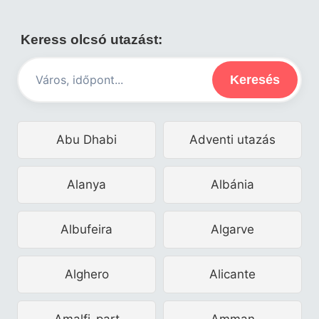
Keress olcsó utazást:
Keresés
Abu Dhabi
Adventi utazás
Alanya
Albánia
Albufeira
Algarve
Alghero
Alicante
Amalfi-part
Amman