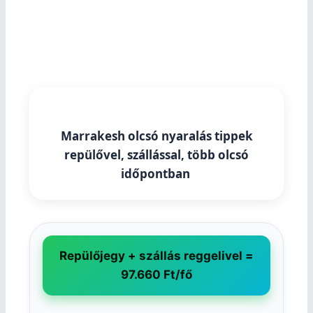
Marrakesh olcsó nyaralás tippek
repülővel, szállással, több olcsó
időpontban
Repülőjegy + szállás reggelivel =
97.660 Ft/fő