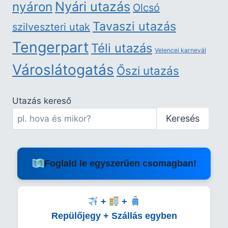
nyáron
Nyári utazás
Olcsó
Tavaszi utazás
szilveszteri utak
Tengerpart
Téli utazás
Velencei karnevál
Városlátogatás
Őszi utazás
Utazás kereső
Keresés
Foglald le egyszerűen csomagban!
+
+
Repülőjegy + Szállás egyben