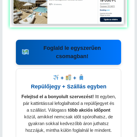
Foglald le egyszerűen
csomagban!
+
+
Repülőjegy + Szállás egyben
Felejtsd el a bonyolult szervezést!
Itt egyben,
pár kattintással lefoglalhatod a repülőjegyet és
a szállást. Válogass
több
akciós időpont
közül, amikkel nemcsak időt spórolhatsz, de
gyakran sokkal kedvezőbb áron juthatsz
hozzájuk, mintha külön foglalnál le mindent.