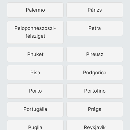
Palermo
Párizs
Peloponnészoszi-
Petra
félsziget
Phuket
Pireusz
Pisa
Podgorica
Porto
Portofino
Portugália
Prága
Puglia
Reykjavik