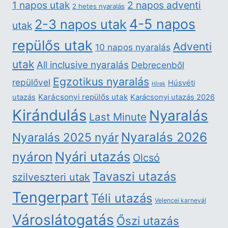
2 napos adventi
1 napos utak
2 hetes nyaralás
4-5 napos
2-3 napos utak
utak
repülős utak
Adventi
10 napos nyaralás
utak
All inclusive nyaralás
Debrecenből
Egzotikus nyaralás
repülővel
Húsvéti
Hírek
Karácsonyi repülős utak
utazás
Karácsonyi utazás 2026
Kirándulás
Nyaralás
Last Minute
Nyaralás 2026
Nyaralás 2025 nyár
nyáron
Nyári utazás
Olcsó
Tavaszi utazás
szilveszteri utak
Tengerpart
Téli utazás
Velencei karnevál
Városlátogatás
Őszi utazás