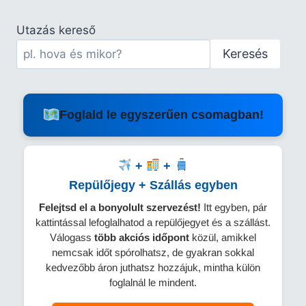
Utazás kereső
Keresés
Foglald le egyszerűen csomagban!
+
+
Repülőjegy + Szállás egyben
Felejtsd el a bonyolult szervezést!
Itt egyben, pár
kattintással lefoglalhatod a repülőjegyet és a szállást.
Válogass
több
akciós időpont
közül, amikkel
nemcsak időt spórolhatsz, de gyakran sokkal
kedvezőbb áron juthatsz hozzájuk, mintha külön
foglalnál le mindent.