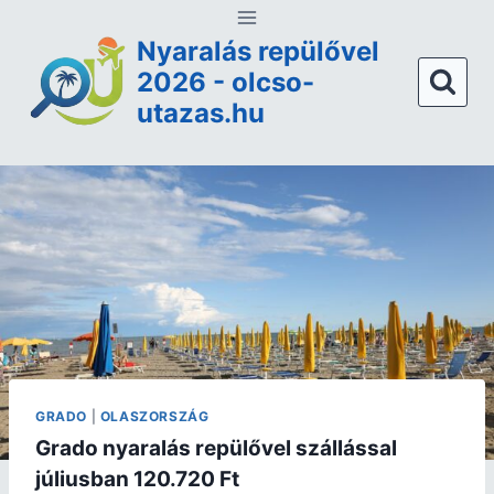
Nyaralás repülővel
2026 - olcso-
utazas.hu
GRADO
|
OLASZORSZÁG
Grado nyaralás repülővel szállással
júliusban 120.720 Ft