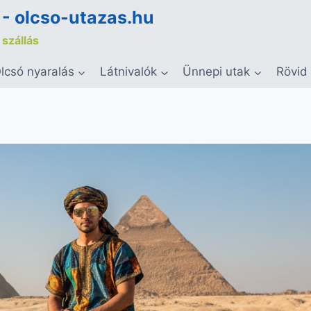
 - olcso-utazas.hu
 szállás
lcsó nyaralás
Látnivalók
Ünnepi utak
Rövid