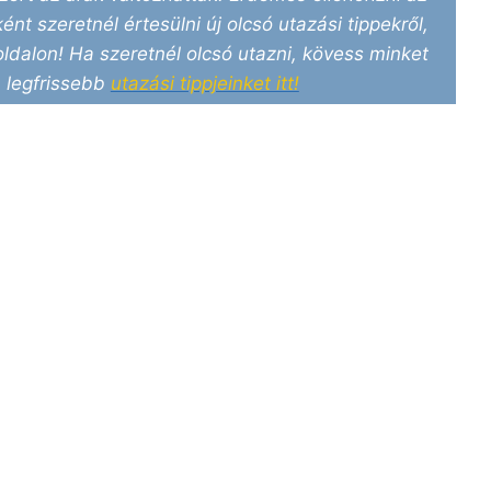
ént szeretnél értesülni új olcsó utazási tippekről,
ldalon! Ha szeretnél olcsó utazni, kövess minket
 legfrissebb
utazási tippjeinket itt!