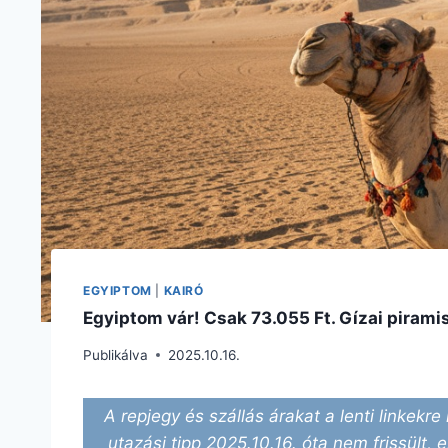
EGYIPTOM
|
KAIRÓ
Egyiptom vár! Csak 73.055 Ft. Gízai piramis
Publikálva
2025.10.16.
A repjegy és szállás árakat a lenti linkekre 
utazási tipp 2025.10.16. óta nem frissült, 