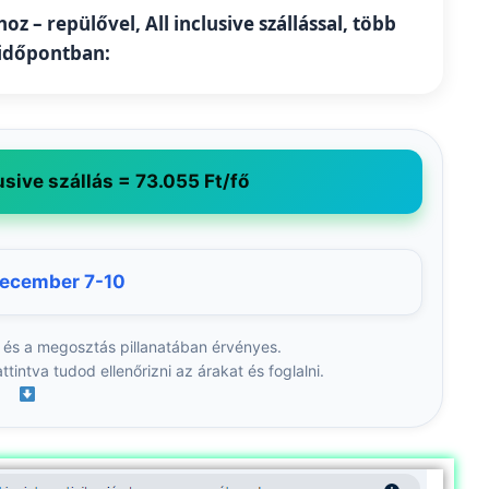
z – repülővel, All inclusive szállással, több
 időpontban:
usive szállás = 73.055 Ft/fő
december 7-10
 és a megosztás pillanatában érvényes.
ttintva tudod ellenőrizni az árakat és foglalni.