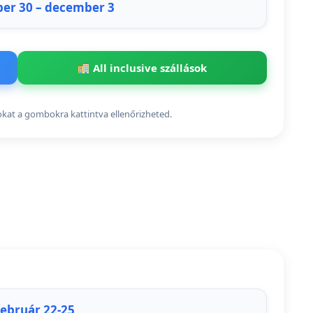
er 30 – december 3
All inclusive szállások
sokat a gombokra kattintva ellenőrizheted.
február 22-25