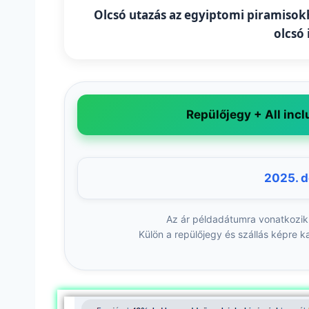
Olcsó utazás az egyiptomi piramisokho
olcsó
Repülőjegy + All incl
2025. 
Az ár példadátumra vonatkozik
Külön a repülőjegy és szállás képre ka