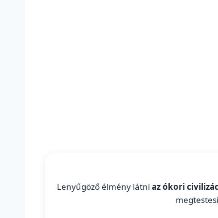
Lenyűgöző élmény látni
az ókori civiliz
megtestesí