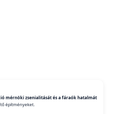
áció mérnöki zsenialitását és a fáraók hatalmát
tő építményeket.