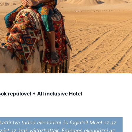
ok repülővel + All inclusive Hotel
kattintva tudod ellenőrizni és foglalni! Mivel ez az
ezért az árak változhattak. Érdemes ellenőrizni az