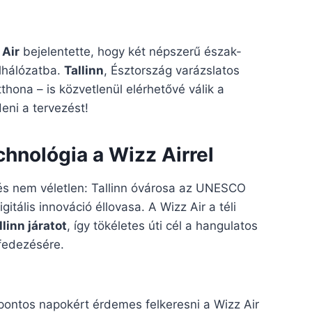
 Air
bejelentette, hogy két népszerű észak-
alhálózatba.
Tallinn
, Észtország varázslatos
thona – is közvetlenül elérhetővé válik a
deni a tervezést!
chnológia a Wizz Airrel
 és nem véletlen: Tallinn óvárosa az UNESCO
tális innováció éllovasa. A Wizz Air a téli
linn járatot
, így tökéletes úti cél a hangulatos
lfedezésére.
ontos napokért érdemes felkeresni a Wizz Air