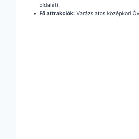
oldalát).
Fő attrakciók:
Varázslatos középkori Ó