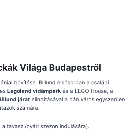
ckák Világa Budapestről
niai bővítése. Billund elsősorban a családi
res
Legoland vidámpark
és a LEGO House, a
llund járat
elindításával a dán város egyszerűen
 utazók számára.
is a tavaszi/nyári szezon indulására).