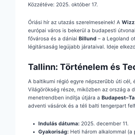
Közzétéve: 2025. október 17.
Óriási hír az utazás szerelmeseinek! A
Wizz
európai város is bekerül a budapesti útvon
fővárosa és a dániai
Billund
– a Legoland ot
légitársaság legújabb járataival. Ideje elkez
Tallinn: Történelem és Te
A baltikumi régió egyre népszerűbb úti cél,
Világörökség része, miközben az ország a digi
menetrendben indítja útjára a
Budapest–Tal
adventi vásárok és a téli balti tengerpart fe
Indulás dátuma:
2025. december 11.
Gyakoriság:
Heti három alkalommal (a p