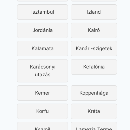
Isztambul
Izland
Jordánia
Kairó
Kalamata
Kanári-szigetek
Karácsonyi
Kefalónia
utazás
Kemer
Koppenhága
Korfu
Kréta
Ksamil
Lamezia Terme