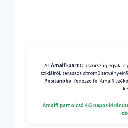
Az
Amalfi-part
Olaszország egyik leg
szikláiról, teraszos citromültetvényeir
Positanóba
, fedezze fel Amalfi szé
ke
Amalfi part olcsó 4-5 napos kirándul
id