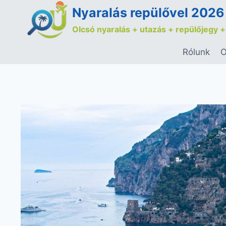
Nyaralás repülővel 2026
Olcsó nyaralás + utazás + repülőjegy +
Rólunk
O