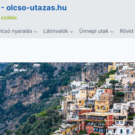
 - olcso-utazas.hu
 szállás
lcsó nyaralás
Látnivalók
Ünnepi utak
Rövid