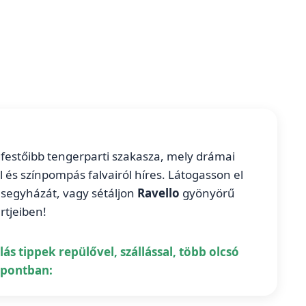
festőibb tengerparti szakasza, mely drámai
ől és színpompás falvairól híres. Látogasson el
kesegyházát, vagy sétáljon
Ravello
gyönyörű
rtjeiben!
ás tippek repülővel, szállással, több olcsó
őpontban: