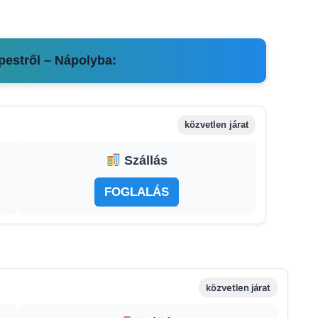
pestről – Nápolyba:
közvetlen járat
Szállás
FOGLALÁS
közvetlen járat