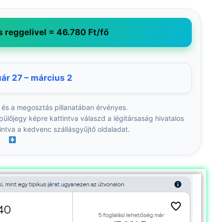
s reggelivel = 46.780 Ft/fő
ár 27 – március 2
 és a megosztás pillanatában érvényes.
pülőjegy képre kattintva válaszd a légitársaság hivatalos
intva a kedvenc szállásgyűjtő oldaladat.