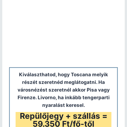
Kiválaszthatod, hogy Toscana melyik
részét szeretnéd meglátogatni. Ha
városnézést szeretnél akkor Pisa vagy
Firenze. Livorno, ha inkább tengerparti
nyaralást keresel.
Repülőjegy + szállás =
59.350 Ft/fő-től