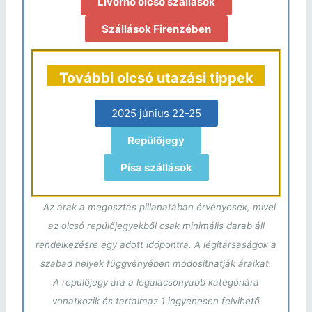
Livorno olcsó szállások
Szállások Firenzében
További olcsó utazási tippek
2025 június 22-25
Repülőjegy
Pisa szállások
Az árak a megosztás pillanatában érvényesek, mivel
az olcsó repülőjegyekből csak minimális darab áll
rendelkezésre egy adott időpontra. A légitársaságok a
szabad helyek függvényében módosíthatják áraikat.
A repülőjegy ára a legalacsonyabb kategóriára
vonatkozik és tartalmaz 1 ingyenesen felvihető