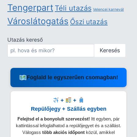
Tengerpart
Téli utazás
Velencei karnevál
Városlátogatás
Őszi utazás
Utazás kereső
Keresés
Foglald le egyszerűen csomagban!
+
+
Repülőjegy + Szállás egyben
Felejtsd el a bonyolult szervezést!
Itt egyben, pár
kattintással lefoglalhatod a repülőjegyet és a szállást.
Válogass
több
akciós időpont
közül, amikkel