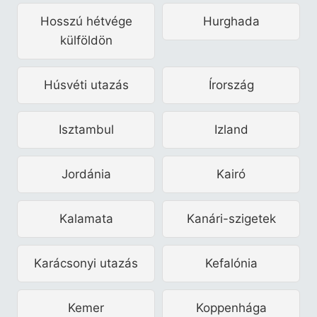
Hosszú hétvége
Hurghada
külföldön
Húsvéti utazás
Írország
Isztambul
Izland
Jordánia
Kairó
Kalamata
Kanári-szigetek
Karácsonyi utazás
Kefalónia
Kemer
Koppenhága