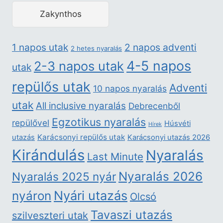
Zakynthos
2 napos adventi
1 napos utak
2 hetes nyaralás
4-5 napos
2-3 napos utak
utak
repülős utak
Adventi
10 napos nyaralás
utak
All inclusive nyaralás
Debrecenből
Egzotikus nyaralás
repülővel
Húsvéti
Hírek
Karácsonyi repülős utak
utazás
Karácsonyi utazás 2026
Kirándulás
Nyaralás
Last Minute
Nyaralás 2026
Nyaralás 2025 nyár
nyáron
Nyári utazás
Olcsó
Tavaszi utazás
szilveszteri utak