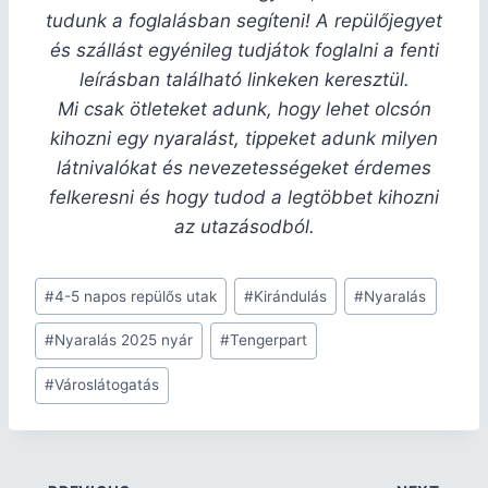
tudunk a foglalásban segíteni! A repülőjegyet
és szállást egyénileg tudjátok foglalni a fenti
leírásban található linkeken keresztül.
Mi csak ötleteket adunk, hogy lehet olcsón
kihozni egy nyaralást, tippeket adunk milyen
látnivalókat és nevezetességeket érdemes
felkeresni és hogy tudod a legtöbbet kihozni
az utazásodból.
#
4-5 napos repülős utak
#
Kirándulás
#
Nyaralás
#
Nyaralás 2025 nyár
#
Tengerpart
#
Városlátogatás