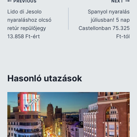
PREVIOUS
NEXT
Lido di Jesolo
Spanyol nyaralás
nyaraláshoz olcsó
júliusban! 5 nap
retúr repülőjegy
Castellonban 75.325
13.858 Ft-ért
Ft-tól
Hasonló utazások