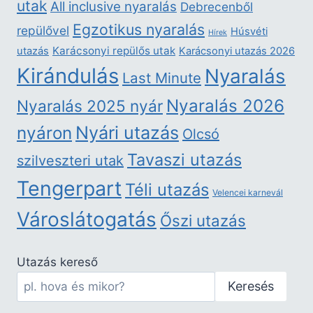
utak
All inclusive nyaralás
Debrecenből
Egzotikus nyaralás
repülővel
Húsvéti
Hírek
Karácsonyi repülős utak
utazás
Karácsonyi utazás 2026
Kirándulás
Nyaralás
Last Minute
Nyaralás 2026
Nyaralás 2025 nyár
nyáron
Nyári utazás
Olcsó
Tavaszi utazás
szilveszteri utak
Tengerpart
Téli utazás
Velencei karnevál
Városlátogatás
Őszi utazás
Utazás kereső
Keresés