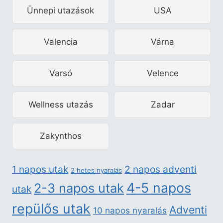
Ünnepi utazások
USA
Valencia
Várna
Varsó
Velence
Wellness utazás
Zadar
Zakynthos
2 napos adventi
1 napos utak
2 hetes nyaralás
4-5 napos
2-3 napos utak
utak
repülős utak
Adventi
10 napos nyaralás