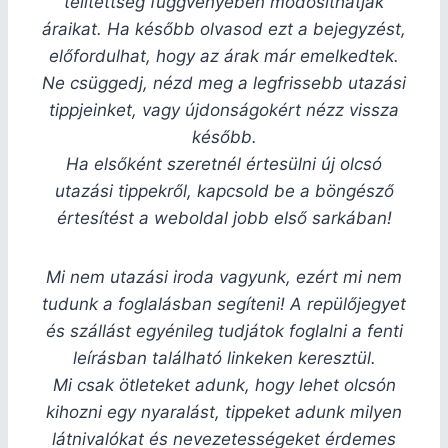
telítettség függvényében módosíthatják
áraikat. Ha később olvasod ezt a bejegyzést,
előfordulhat, hogy az árak már emelkedtek.
Ne csüggedj, nézd meg a legfrissebb utazási
tippjeinket, vagy újdonságokért nézz vissza
később.
Ha elsőként szeretnél értesülni új olcsó
utazási tippekről, kapcsold be a böngésző
értesítést a weboldal jobb első sarkában!
Mi nem utazási iroda vagyunk, ezért mi nem
tudunk a foglalásban segíteni! A repülőjegyet
és szállást egyénileg tudjátok foglalni a fenti
leírásban található linkeken keresztül.
Mi csak ötleteket adunk, hogy lehet olcsón
kihozni egy nyaralást, tippeket adunk milyen
látnivalókat és nevezetességeket érdemes