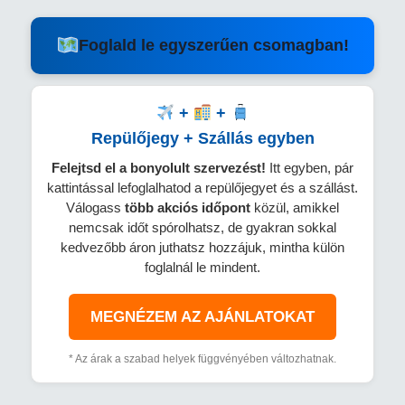
Foglald le egyszerűen csomagban!
+
+
Repülőjegy + Szállás egyben
Felejtsd el a bonyolult szervezést!
Itt egyben, pár
kattintással lefoglalhatod a repülőjegyet és a szállást.
Válogass
több
akciós időpont
közül, amikkel
nemcsak időt spórolhatsz, de gyakran sokkal
kedvezőbb áron juthatsz hozzájuk, mintha külön
foglalnál le mindent.
MEGNÉZEM AZ AJÁNLATOKAT
* Az árak a szabad helyek függvényében változhatnak.