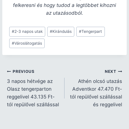
felkeresni és hogy tudod a legtöbbet kihozni
az utazásodból.
#
2-3 napos utak
#
Kirándulás
#
Tengerpart
#
Városlátogatás
PREVIOUS
NEXT
3 napos hétvége az
Athén olcsó utazás
Olasz tengerparton
Adventkor 47.470 Ft-
reggelivel 43.135 Ft-
tól repülővel szállással
tól repülővel szállással
és reggelivel