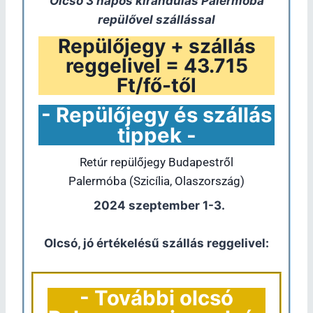
Olcsó 3 napos kirándulás Palermóba
repülővel szállással
Repülőjegy + szállás
reggelivel = 43.715
Ft/fő-től
- Repülőjegy és szállás
tippek -
Retúr repülőjegy Budapestről
Palermóba (Szicília, Olaszország)
2024 szeptember 1-3.
Olcsó, jó értékelésű szállás reggelivel:
- További olcsó