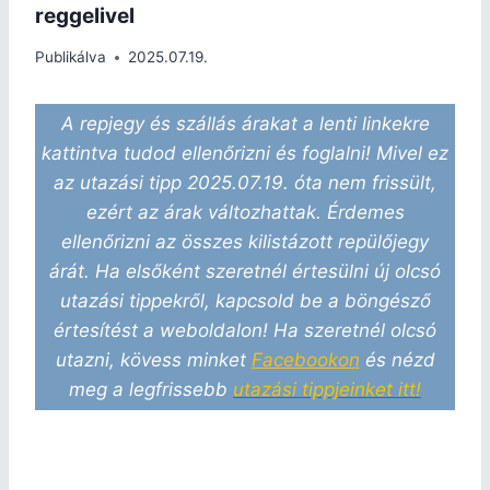
reggelivel
Publikálva
2025.07.19.
A repjegy és szállás árakat a lenti linkekre
kattintva tudod ellenőrizni és foglalni! Mivel ez
az utazási tipp 2025.07.19. óta nem frissült,
ezért az árak változhattak. Érdemes
ellenőrizni az összes kilistázott repülőjegy
árát. Ha elsőként szeretnél értesülni új olcsó
utazási tippekről, kapcsold be a böngésző
értesítést a weboldalon! Ha szeretnél olcsó
utazni, kövess minket
Facebookon
és nézd
meg a legfrissebb
utazási tippjeinket itt!