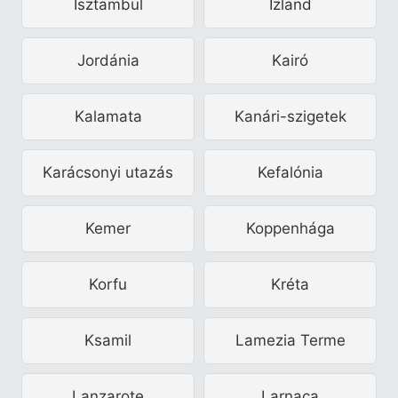
Isztambul
Izland
Jordánia
Kairó
Kalamata
Kanári-szigetek
Karácsonyi utazás
Kefalónia
Kemer
Koppenhága
Korfu
Kréta
Ksamil
Lamezia Terme
Lanzarote
Larnaca