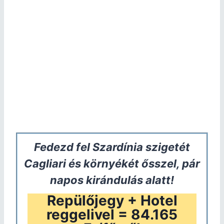
Fedezd fel Szardínia szigetét
Cagliari és környékét ősszel, pár
napos kirándulás alatt!
Repülőjegy + Hotel
reggelivel = 84.165