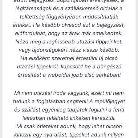
adott bejegyzés időpontjában érvényesek, a
légitársaságok és a szálláskereső oldalak a
telítettség függvényében módosíthatják
áraikat. Ha később olvasod ezt a bejegyzést,
előfordulhat, hogy az árak már emelkedtek.
Nézd meg a legfrissebb utazási tippjeinket,
vagy újdonságokért nézz vissza később.
Ha elsőként szeretnél értesülni új olcsó
utazási tippekről, kapcsold be a böngésző
értesítést a weboldal jobb első sarkában!
Mi nem utazási iroda vagyunk, ezért mi nem
tudunk a foglalásban segíteni! A repülőjegyet
és szállást egyénileg tudjátok foglalni a fenti
leírásban található linkeken keresztül.
Mi csak ötleteket adunk, hogy lehet olcsón
kihozni egy nyaralást, tippeket adunk milyen