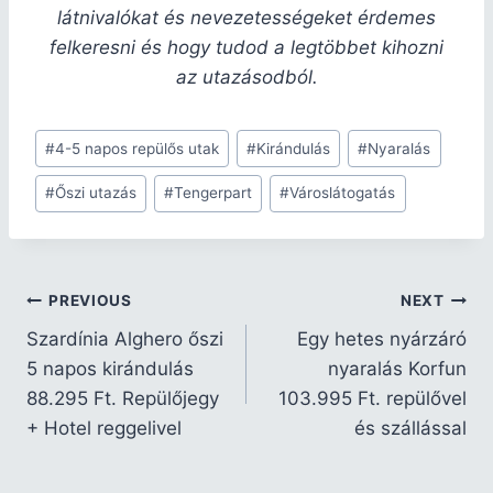
látnivalókat és nevezetességeket érdemes
felkeresni és hogy tudod a legtöbbet kihozni
az utazásodból.
#
4-5 napos repülős utak
#
Kirándulás
#
Nyaralás
#
Őszi utazás
#
Tengerpart
#
Városlátogatás
PREVIOUS
NEXT
Szardínia Alghero őszi
Egy hetes nyárzáró
5 napos kirándulás
nyaralás Korfun
88.295 Ft. Repülőjegy
103.995 Ft. repülővel
+ Hotel reggelivel
és szállással