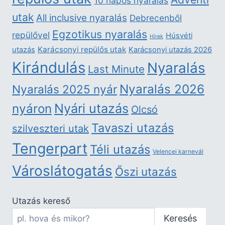
10 napos nyaralás
utak
All inclusive nyaralás
Debrecenből
Egzotikus nyaralás
repülővel
Húsvéti
Hírek
Karácsonyi repülős utak
utazás
Karácsonyi utazás 2026
Kirándulás
Nyaralás
Last Minute
Nyaralás 2026
Nyaralás 2025 nyár
nyáron
Nyári utazás
Olcsó
Tavaszi utazás
szilveszteri utak
Tengerpart
Téli utazás
Velencei karnevál
Városlátogatás
Őszi utazás
Utazás kereső
Keresés