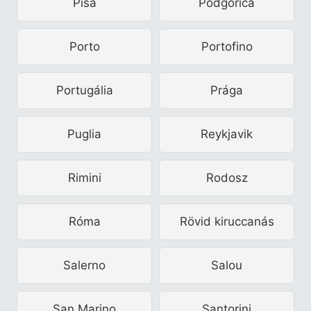
Pisa
Podgorica
Porto
Portofino
Portugália
Prága
Puglia
Reykjavik
Rimini
Rodosz
Róma
Rövid kiruccanás
Salerno
Salou
San Marino
Santorini