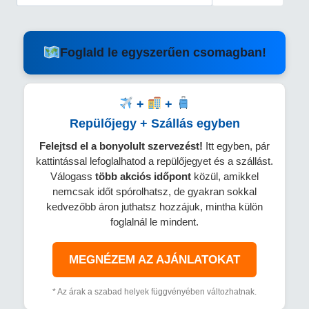
Foglald le egyszerűen csomagban!
+
+
Repülőjegy + Szállás egyben
Felejtsd el a bonyolult szervezést!
Itt egyben, pár
kattintással lefoglalhatod a repülőjegyet és a szállást.
Válogass
több
akciós időpont
közül, amikkel
nemcsak időt spórolhatsz, de gyakran sokkal
kedvezőbb áron juthatsz hozzájuk, mintha külön
foglalnál le mindent.
MEGNÉZEM AZ AJÁNLATOKAT
* Az árak a szabad helyek függvényében változhatnak.