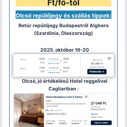
Ft/fő-től
Olcsó repülőjegy és szállás tippek:
Retúr repülőjegy Budapestről
Alghero
(Szardínia, Olaszország)
2025. október 16-20
Olcsó, jó értékelésű Hotel reggelivel
Cagliariban :