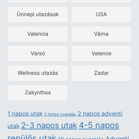
Ünnepi utazások
USA
Valencia
Várna
Varsó
Velence
Wellness utazás
Zadar
Zakynthos
2 napos adventi
1 napos utak
2 hetes nyaralás
4-5 napos
2-3 napos utak
utak
repülős utak
Adventi