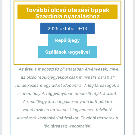
További olcsó utazási tippek
Szardínia nyaraláshoz
2025 október 9-13
Repülőjegy
Szállások reggelivel
Az árak a megosztás pillanatában érvényesek, mivel
az olcsó repülőjegyekből csak minimális darab áll
rendelkezésre egy adott időpontra. A légitársaságok a
szabad helyek függvényében módosíthatják áraikat.
A repülőjegy ára a legalacsonyabb kategóriára
vonatkozik és tartalmaz 1 ingyenesen felvihető
kisméretű kézitáskát/hátizsákot. További részletek a
légitársaság weboldalán.