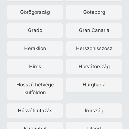
Görögország
Göteborg
Grado
Gran Canaria
Heraklion
Herszonisszosz
Hírek
Horvátország
Hosszú hétvége
Hurghada
külföldön
Húsvéti utazás
Írország
Isztambul
Izland