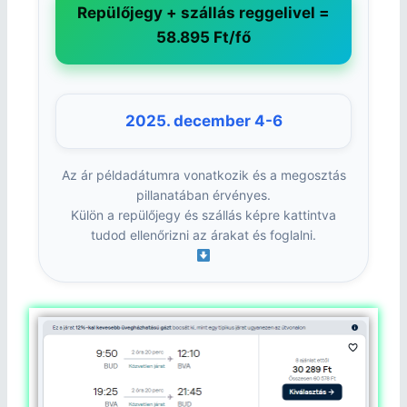
Repülőjegy + szállás reggelivel =
58.895 Ft/fő
2025. december 4-6
Az ár példadátumra vonatkozik és a megosztás
pillanatában érvényes.
Külön a repülőjegy és szállás képre kattintva
tudod ellenőrizni az árakat és foglalni.