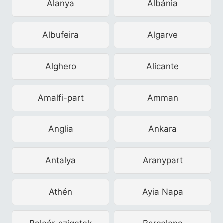
Alanya
Albánia
Albufeira
Algarve
Alghero
Alicante
Amalfi-part
Amman
Anglia
Ankara
Antalya
Aranypart
Athén
Ayia Napa
Baleár-szigetek
Barcelona