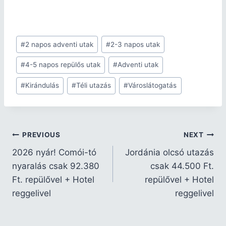
#
2 napos adventi utak
#
2-3 napos utak
#
4-5 napos repülős utak
#
Adventi utak
#
Kirándulás
#
Téli utazás
#
Városlátogatás
PREVIOUS
NEXT
2026 nyár! Comói-tó
Jordánia olcsó utazás
nyaralás csak 92.380
csak 44.500 Ft.
Ft. repülővel + Hotel
repülővel + Hotel
reggelivel
reggelivel