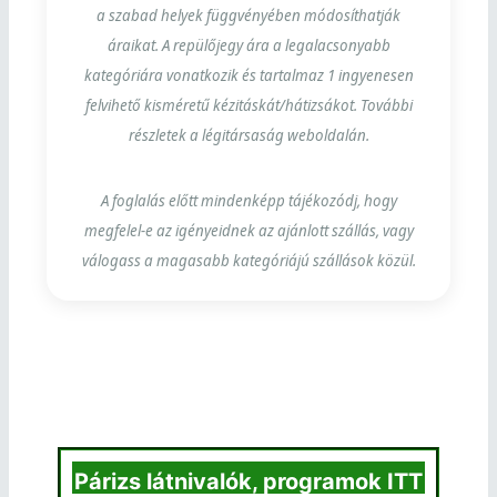
a szabad helyek függvényében módosíthatják
áraikat. A repülőjegy ára a legalacsonyabb
kategóriára vonatkozik és tartalmaz 1 ingyenesen
felvihető kisméretű kézitáskát/hátizsákot. További
részletek a légitársaság weboldalán.
A foglalás előtt mindenképp tájékozódj, hogy
megfelel-e az igényeidnek az ajánlott szállás, vagy
válogass a magasabb kategóriájú szállások közül.
Párizs látnivalók, programok ITT