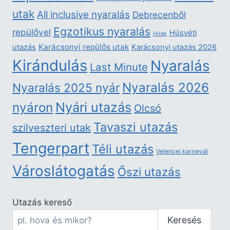
utak
All inclusive nyaralás
Debrecenből
Egzotikus nyaralás
repülővel
Húsvéti
Hírek
Karácsonyi repülős utak
utazás
Karácsonyi utazás 2026
Kirándulás
Nyaralás
Last Minute
Nyaralás 2026
Nyaralás 2025 nyár
nyáron
Nyári utazás
Olcsó
Tavaszi utazás
szilveszteri utak
Tengerpart
Téli utazás
Velencei karnevál
Városlátogatás
Őszi utazás
Utazás kereső
Keresés