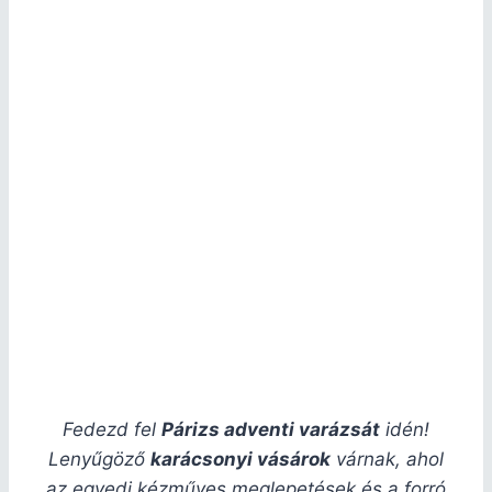
Fedezd fel
Párizs adventi varázsát
idén!
Lenyűgöző
karácsonyi vásárok
várnak, ahol
az egyedi kézműves meglepetések és a forró