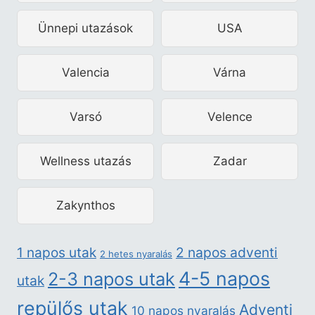
Ünnepi utazások
USA
Valencia
Várna
Varsó
Velence
Wellness utazás
Zadar
Zakynthos
2 napos adventi
1 napos utak
2 hetes nyaralás
4-5 napos
2-3 napos utak
utak
repülős utak
Adventi
10 napos nyaralás