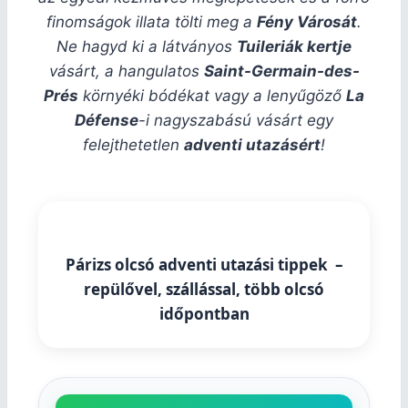
finomságok illata tölti meg a
Fény Városát
.
Ne hagyd ki a látványos
Tuileriák kertje
vásárt, a hangulatos
Saint-Germain-des-
Prés
környéki bódékat vagy a lenyűgöző
La
Défense
-i nagyszabású vásárt egy
felejthetetlen
adventi utazásért
!
Párizs olcsó adventi utazási tippek –
repülővel, szállással, több olcsó
időpontban