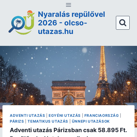
Nyaralás repülővel
2026 - olcso-
utazas.hu
ADVENTI UTAZÁS
|
EGYÉNI UTAZÁS
|
FRANCIAORSZÁG
|
PÁRIZS
|
TEMATIKUS UTAZÁS
|
ÜNNEPI UTAZÁSOK
Adventi utazás Párizsban csak 58.895 Ft.