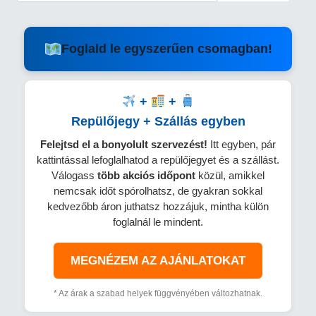
Foglald le egyszerűen csomagban!
+
+
Repülőjegy + Szállás egyben
Felejtsd el a bonyolult szervezést!
Itt egyben, pár
kattintással lefoglalhatod a repülőjegyet és a szállást.
Válogass
több
akciós időpont
közül, amikkel
nemcsak időt spórolhatsz, de gyakran sokkal
kedvezőbb áron juthatsz hozzájuk, mintha külön
foglalnál le mindent.
MEGNÉZEM AZ AJÁNLATOKAT
* Az árak a szabad helyek függvényében változhatnak.