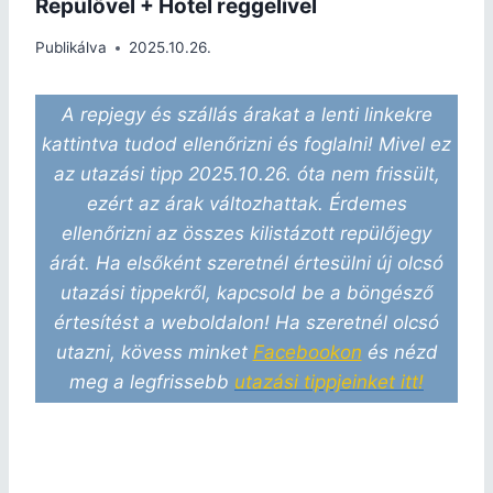
Repülővel + Hotel reggelivel
Publikálva
2025.10.26.
A repjegy és szállás árakat a lenti linkekre
kattintva tudod ellenőrizni és foglalni! Mivel ez
az utazási tipp 2025.10.26. óta nem frissült,
ezért az árak változhattak. Érdemes
ellenőrizni az összes kilistázott repülőjegy
árát. Ha elsőként szeretnél értesülni új olcsó
utazási tippekről, kapcsold be a böngésző
értesítést a weboldalon! Ha szeretnél olcsó
utazni, kövess minket
Facebookon
és nézd
meg a legfrissebb
utazási tippjeinket itt!