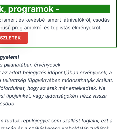
ók, programok -
 ismert és kevésbé ismert látnivalókról, csodás
pusú programokról és toplistás élményekről..
SZLETEK
igyelem!
s pillanatában érvényesek
ak az adott bejegyzés időpontjában érvényesek, a
a telítettség függvényében módosíthatják áraikat.
lőfordulhat, hogy az árak már emelkedtek. Ne
si tippjeinket, vagy újdonságokért nézz vissza
később.
m tudtok repülőjegyet sem szállást foglalni, ezt a
itársaság és a szálláskereső weboldalán tudjátok