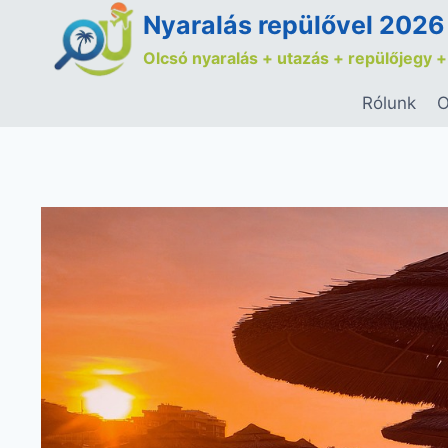
Nyaralás repülővel 2026
Olcsó nyaralás + utazás + repülőjegy +
Rólunk
O