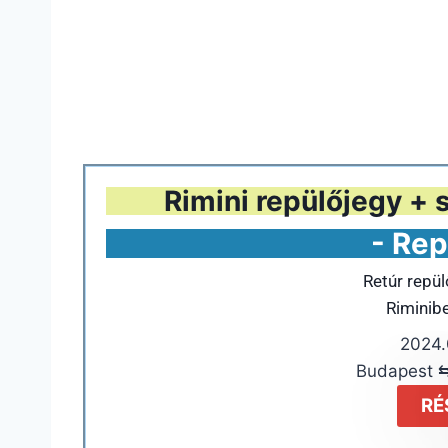
Rimini repülőjegy + s
- Rep
Retúr repü
Riminib
2024.0
Budapest ⇆
RÉ