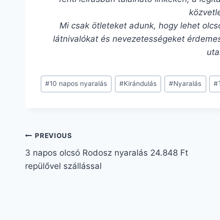
közvetl
Mi csak ötleteket adunk, hogy lehet olcs
látnivalókat és nevezetességeket érdemes
uta
#
10 napos nyaralás
#
Kirándulás
#
Nyaralás
#
PREVIOUS
3 napos olcsó Rodosz nyaralás 24.848 Ft
repülővel szállással