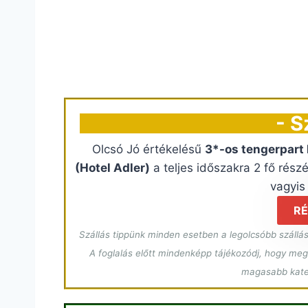
- S
Olcsó Jó értékelésű
3*-os tengerpart k
(Hotel Adler)
a teljes időszakra 2 fő rész
vagyi
RÉ
Szállás tippünk minden esetben a legolcsóbb szállás
A foglalás előtt mindenképp tájékozódj, hogy megf
magasabb kateg