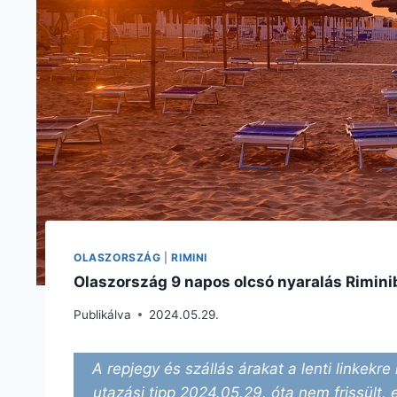
OLASZORSZÁG
|
RIMINI
Olaszország 9 napos olcsó nyaralás Riminib
Publikálva
2024.05.29.
A repjegy és szállás árakat a lenti linkekre 
utazási tipp 2024.05.29. óta nem frissült, 