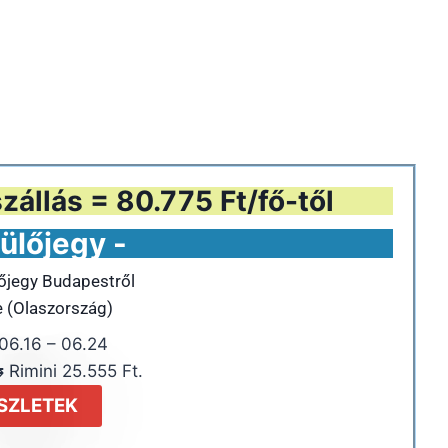
zállás = 80.775 Ft/fő-től
ülőjegy -
lőjegy Budapestről
e (Olaszország)
6.16 – 06.24
 Rimini 25.555 Ft.
SZLETEK