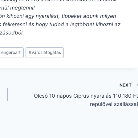
enül megtenni!
ón kihozni egy nyaralást, tippeket adunk milyen
 felkeresni és hogy tudod a legtöbbet kihozni az
zásodból.
Tengerpart
#
Városlátogatás
NEXT
Olcsó 10 napos Ciprus nyaralás 110.180 Ft
repülővel szállással