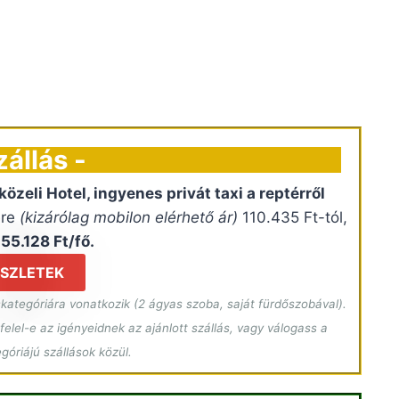
zállás -
özeli Hotel, ingyenes privát taxi a reptérről
ére
(kizárólag mobilon elérhető ár)
110.435 Ft-tól,
s
55.128 Ft/fő.
SZLETEK
kategóriára vonatkozik (2 ágyas szoba, saját fürdőszobával).
elel-e az igényeidnek az ajánlott szállás, vagy válogass a
óriájú szállások közül.