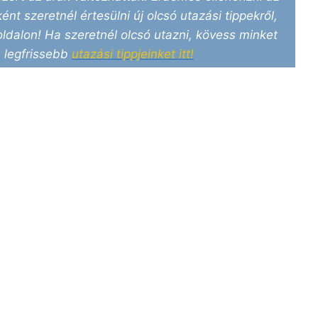
ént szeretnél értesülni új olcsó utazási tippekről,
ldalon! Ha szeretnél olcsó utazni, kövess minket
 legfrissebb
utazási tippjeinket itt!