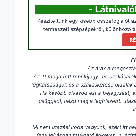
- Látnival
Készítettünk egy kisebb összefoglalót az
természeti szépségekről, különböző tí
RÉ
F
Az árak a megosztá
Az itt megadott repülőjegy- és szállásár
légitársaságok és a szálláskereső oldalak 
Ha később olvasod ezt a bejegyzést, e
csüggedj, nézd meg a legfrissebb utazá
Mi nem utazási iroda vagyunk, ezért itt ne
fenti leírásban található linkeken, a lég