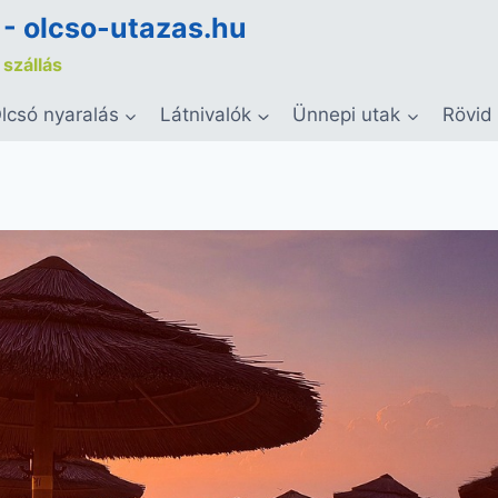
 - olcso-utazas.hu
 szállás
lcsó nyaralás
Látnivalók
Ünnepi utak
Rövid