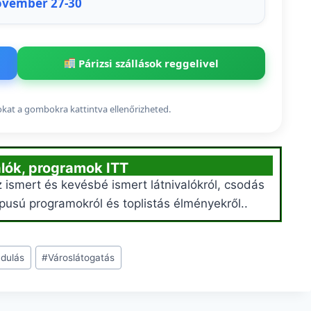
ovember 27-30
Párizsi szállások reggelivel
sokat a gombokra kattintva ellenőrizheted.
valók, programok ITT
 ismert és kevésbé ismert látnivalókról, csodás
pusú programokról és toplistás élményekről..
ndulás
#
Városlátogatás