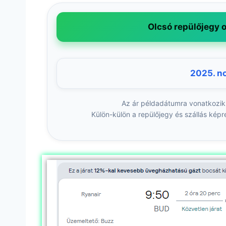
Olcsó repülőjegy o
2025. n
Az ár példadátumra vonatkozik
Külön-külön a repülőjegy és szállás képre 