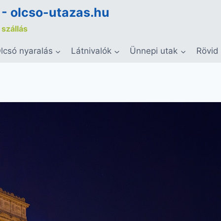
 - olcso-utazas.hu
 szállás
lcsó nyaralás
Látnivalók
Ünnepi utak
Rövid