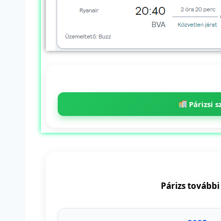
Párizsi s
Párizs további