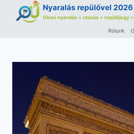
Nyaralás repülővel 2026
Olcsó nyaralás + utazás + repülőjegy +
Rólunk
O