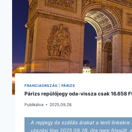
FRANCIAORSZÁG
|
PÁRIZS
Párizs repülőjegy oda-vissza csak 16.658 F
Publikálva
2025.09.28.
A repjegy és szállás árakat a lenti linkekre 
utazási tipp 2025.09.28. óta nem frissült, 