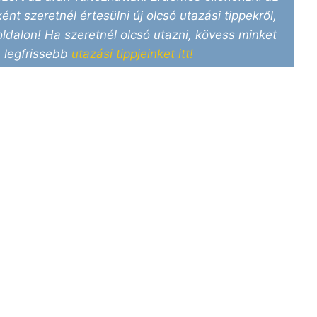
ént szeretnél értesülni új olcsó utazási tippekről,
ldalon! Ha szeretnél olcsó utazni, kövess minket
 legfrissebb
utazási tippjeinket itt!