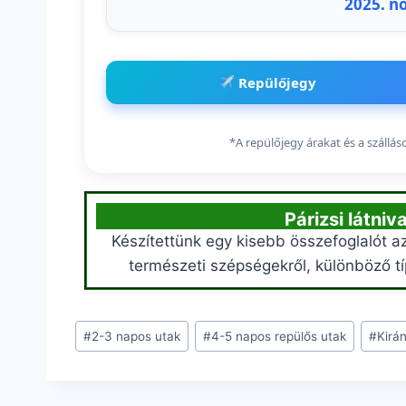
2025. n
Repülőjegy
*A repülőjegy árakat és a szállá
Párizsi látni
Készítettünk egy kisebb összefoglalót az
természeti szépségekről, különböző tí
#
2-3 napos utak
#
4-5 napos repülős utak
#
Kirá