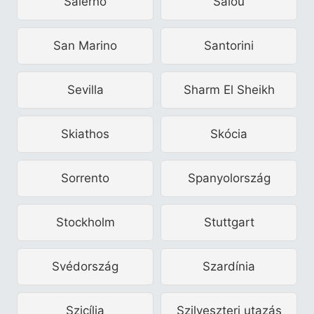
Salerno
Salou
San Marino
Santorini
Sevilla
Sharm El Sheikh
Skiathos
Skócia
Sorrento
Spanyolország
Stockholm
Stuttgart
Svédország
Szardínia
Szicília
Szilveszteri utazás