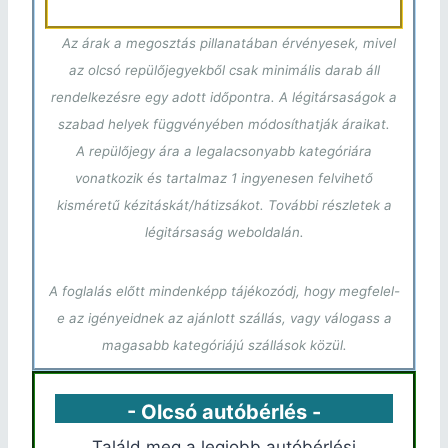
Az árak a megosztás pillanatában érvényesek, mivel
az olcsó repülőjegyekből csak minimális darab áll
rendelkezésre egy adott időpontra. A légitársaságok a
szabad helyek függvényében módosíthatják áraikat.
A repülőjegy ára a legalacsonyabb kategóriára
vonatkozik és tartalmaz 1 ingyenesen felvihető
kisméretű kézitáskát/hátizsákot. További részletek a
légitársaság weboldalán.
A foglalás előtt mindenképp tájékozódj, hogy megfelel-
e az igényeidnek az ajánlott szállás, vagy válogass a
magasabb kategóriájú szállások közül.
- Olcsó autóbérlés -
Találd meg a legjobb autóbérlési