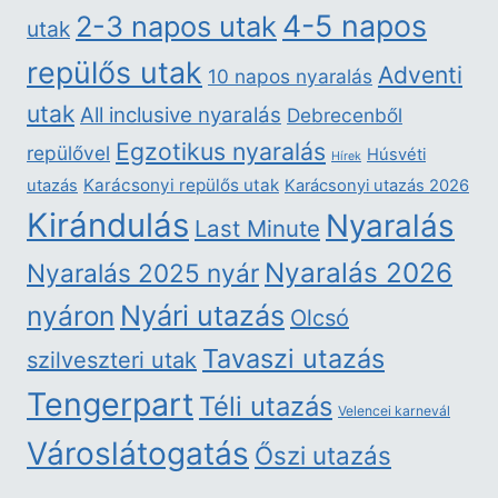
4-5 napos
2-3 napos utak
utak
repülős utak
Adventi
10 napos nyaralás
utak
All inclusive nyaralás
Debrecenből
Egzotikus nyaralás
repülővel
Húsvéti
Hírek
Karácsonyi repülős utak
utazás
Karácsonyi utazás 2026
Kirándulás
Nyaralás
Last Minute
Nyaralás 2026
Nyaralás 2025 nyár
nyáron
Nyári utazás
Olcsó
Tavaszi utazás
szilveszteri utak
Tengerpart
Téli utazás
Velencei karnevál
Városlátogatás
Őszi utazás