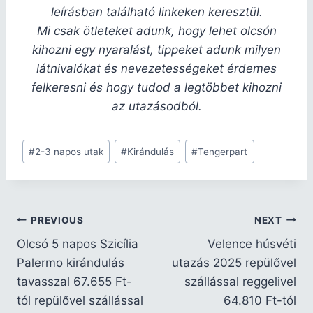
leírásban található linkeken keresztül.
Mi csak ötleteket adunk, hogy lehet olcsón
kihozni egy nyaralást, tippeket adunk milyen
látnivalókat és nevezetességeket érdemes
felkeresni és hogy tudod a legtöbbet kihozni
az utazásodból.
#
2-3 napos utak
#
Kirándulás
#
Tengerpart
PREVIOUS
NEXT
Olcsó 5 napos Szicília
Velence húsvéti
Palermo kirándulás
utazás 2025 repülővel
tavasszal 67.655 Ft-
szállással reggelivel
tól repülővel szállással
64.810 Ft-tól