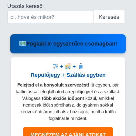
Utazás kereső
Keresés
Foglald le egyszerűen csomagban!
+
+
Repülőjegy + Szállás egyben
Felejtsd el a bonyolult szervezést!
Itt egyben, pár
kattintással lefoglalhatod a repülőjegyet és a szállást.
Válogass
több
akciós időpont
közül, amikkel
nemcsak időt spórolhatsz, de gyakran sokkal
kedvezőbb áron juthatsz hozzájuk, mintha külön
foglalnál le mindent.
MEGNÉZEM AZ AJÁNLATOKAT