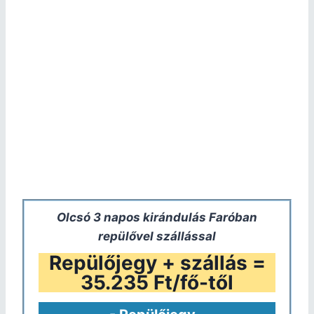
Olcsó 3 napos kirándulás Faróban
repülővel szállással
Repülőjegy + szállás =
35.235 Ft/fő-től