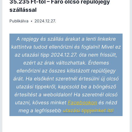
35.235 Ft-tól – Faro olcsó repülőjegy
szállással
Publikálva
2024.12.27.
A repjegy és szállás árakat a lenti linkekre
kattintva tudod ellenőrizni és foglalni! Mivel ez
az utazási tipp 2024.12.27. óta nem frissült,
ezért az árak változhattak. Érdemes
ellenőrizni az összes kilistázott repülőjegy
árát. Ha elsőként szeretnél értesülni új olcsó
utazási tippekről, kapcsold be a böngésző
értesítést a weboldalon! Ha szeretnél olcsó
utazni, kövess minket
Facebookon
és nézd
meg a legfrissebb
utazási tippjeinket itt!