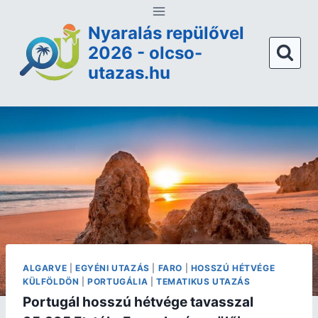
Nyaralás repülővel
2026 - olcso-
utazas.hu
ALGARVE
|
EGYÉNI UTAZÁS
|
FARO
|
HOSSZÚ HÉTVÉGE
KÜLFÖLDÖN
|
PORTUGÁLIA
|
TEMATIKUS UTAZÁS
Portugál hosszú hétvége tavasszal