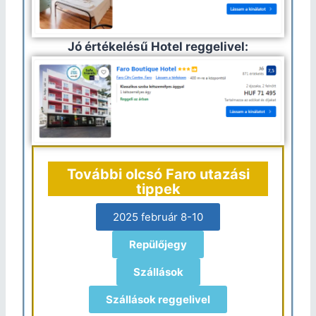
Jó értékelésű Hotel reggelivel:
További olcsó Faro utazási
tippek
2025 február 8-10
Repülőjegy
Szállások
Szállások reggelivel