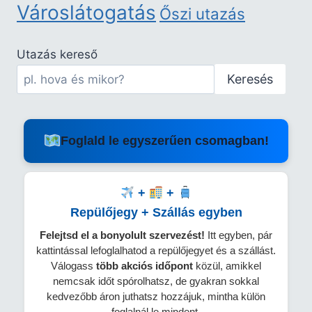
Városlátogatás
Őszi utazás
Utazás kereső
Keresés
Foglald le egyszerűen csomagban!
+
+
Repülőjegy + Szállás egyben
Felejtsd el a bonyolult szervezést!
Itt egyben, pár
kattintással lefoglalhatod a repülőjegyet és a szállást.
Válogass
több
akciós időpont
közül, amikkel
nemcsak időt spórolhatsz, de gyakran sokkal
kedvezőbb áron juthatsz hozzájuk, mintha külön
foglalnál le mindent.