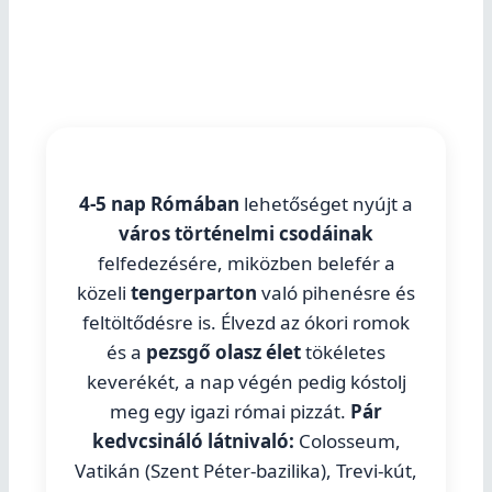
4-5 nap Rómában
lehetőséget nyújt a
város történelmi csodáinak
felfedezésére, miközben belefér a
közeli
tengerparton
való pihenésre és
feltöltődésre is. Élvezd az ókori romok
és a
pezsgő olasz élet
tökéletes
keverékét, a nap végén pedig kóstolj
meg egy igazi római pizzát.
Pár
kedvcsináló látnivaló:
Colosseum,
Vatikán (Szent Péter-bazilika), Trevi-kút,