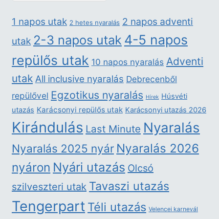
2 napos adventi
1 napos utak
2 hetes nyaralás
4-5 napos
2-3 napos utak
utak
repülős utak
Adventi
10 napos nyaralás
utak
All inclusive nyaralás
Debrecenből
Egzotikus nyaralás
repülővel
Húsvéti
Hírek
Karácsonyi repülős utak
utazás
Karácsonyi utazás 2026
Kirándulás
Nyaralás
Last Minute
Nyaralás 2026
Nyaralás 2025 nyár
nyáron
Nyári utazás
Olcsó
Tavaszi utazás
szilveszteri utak
Tengerpart
Téli utazás
Velencei karnevál