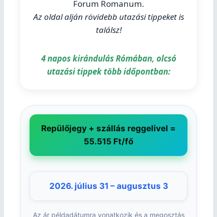
Forum Romanum.
Az oldal alján rövidebb utazási tippeket is
találsz!
4 napos kirándulás Rómában, olcsó
utazási tippek több időpontban:
Repülőjegy + szállás reggelivel =
55.515 Ft/fő
2026. július 31 – augusztus 3
Az ár példadátumra vonatkozik és a megosztás