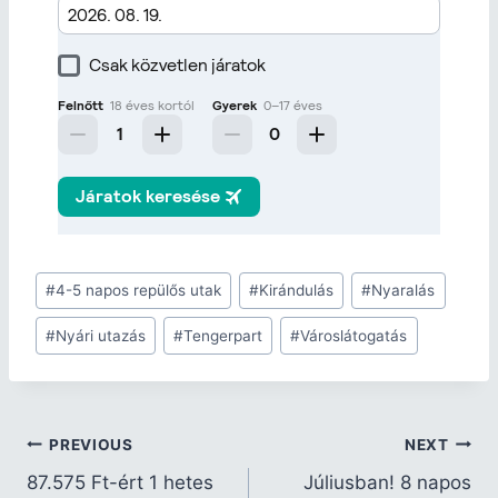
#
4-5 napos repülős utak
#
Kirándulás
#
Nyaralás
#
Nyári utazás
#
Tengerpart
#
Városlátogatás
PREVIOUS
NEXT
87.575 Ft-ért 1 hetes
Júliusban! 8 napos