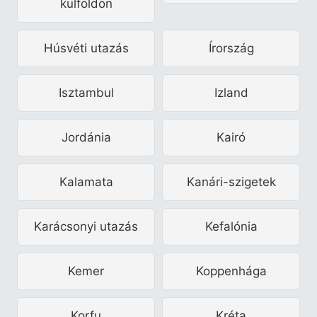
külföldön
Húsvéti utazás
Írország
Isztambul
Izland
Jordánia
Kairó
Kalamata
Kanári-szigetek
Karácsonyi utazás
Kefalónia
Kemer
Koppenhága
Korfu
Kréta