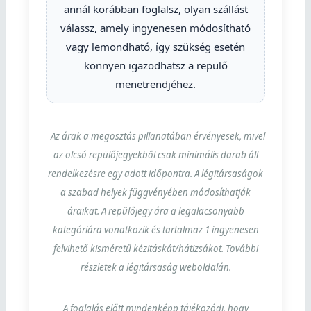
annál korábban foglalsz, olyan szállást
válassz, amely ingyenesen módosítható
vagy lemondható, így szükség esetén
könnyen igazodhatsz a repülő
menetrendjéhez.
Az árak a megosztás pillanatában érvényesek, mivel
az olcsó repülőjegyekből csak minimális darab áll
rendelkezésre egy adott időpontra. A légitársaságok
a szabad helyek függvényében módosíthatják
áraikat. A repülőjegy ára a legalacsonyabb
kategóriára vonatkozik és tartalmaz 1 ingyenesen
felvihető kisméretű kézitáskát/hátizsákot. További
részletek a légitársaság weboldalán.
A foglalás előtt mindenképp tájékozódj, hogy