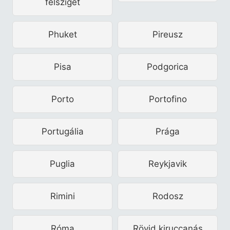
félsziget
Phuket
Pireusz
Pisa
Podgorica
Porto
Portofino
Portugália
Prága
Puglia
Reykjavik
Rimini
Rodosz
Róma
Rövid kiruccanás