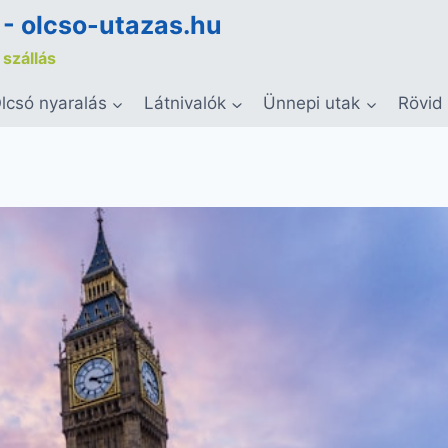
 - olcso-utazas.hu
 szállás
lcsó nyaralás
Látnivalók
Ünnepi utak
Rövid