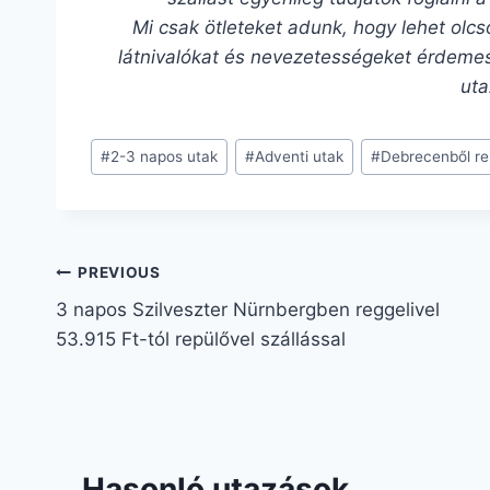
Mi csak ötleteket adunk, hogy lehet olcs
látnivalókat és nevezetességeket érdemes
uta
#
2-3 napos utak
#
Adventi utak
#
Debrecenből re
PREVIOUS
3 napos Szilveszter Nürnbergben reggelivel
53.915 Ft-tól repülővel szállással
Hasonló utazások