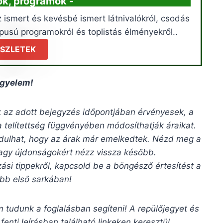
lók, programok -
 ismert és kevésbé ismert látnivalókról, csodás
pusú programokról és toplistás élményekről..
SZLETEK
igyelem!
ak az adott bejegyzés időpontjában érvényesek, a
a telítettség függvényében módosíthatják áraikat.
rdulhat, hogy az árak már emelkedtek. Nézd meg a
 vagy újdonságokért nézz vissza később.
zási tippekről, kapcsold be a böngésző értesítést a
bb első sarkában!
 tudunk a foglalásban segíteni! A repülőjegyet és
 fenti leírásban található linkeken keresztül.