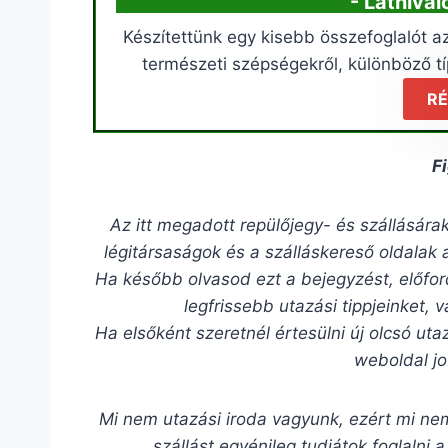
- Látniva
Készítettünk egy kisebb összefoglalót az
természeti szépségekről, különböző tí
RÉ
F
Az itt megadott repülőjegy- és szállásár
légitársaságok és a szálláskereső oldalak 
Ha később olvasod ezt a bejegyzést, előfo
legfrissebb utazási tippjeinket,
Ha elsőként szeretnél értesülni új olcsó uta
weboldal jo
Mi nem utazási iroda vagyunk, ezért mi nem
szállást egyénileg tudjátok foglalni a