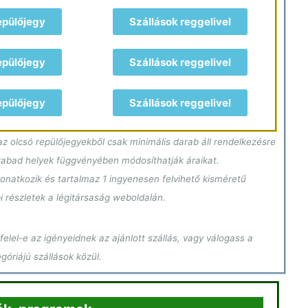
epülőjegy
Szállások reggelivel
epülőjegy
Szállások reggelivel
epülőjegy
Szállások reggelivel
z olcsó repülőjegyekből csak minimális darab áll rendelkezésre
szabad helyek függvényében módosíthatják áraikat.
onatkozik és tartalmaz 1 ingyenesen felvihető kisméretű
i részletek a légitársaság weboldalán.
elel-e az igényeidnek az ajánlott szállás, vagy válogass a
óriájú szállások közül.