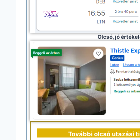
Olcsó, jó értéke
További olcsó utazási 