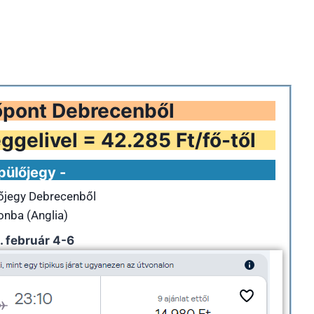
őpont Debrecenből
ggelivel = 42.285 Ft/fő-től
pülőjegy -
lőjegy Debrecenből
nba (Anglia)
 február 4-6