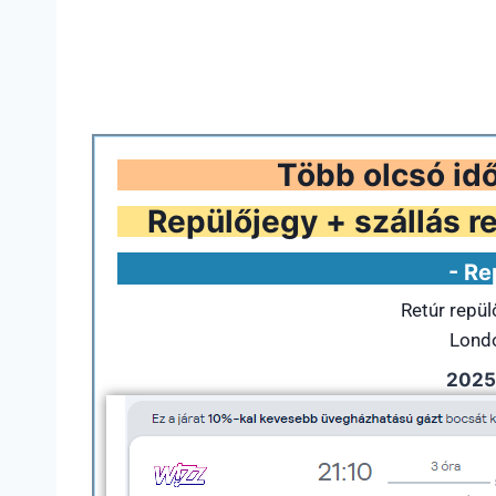
Több olcsó id
Repülőjegy + szállás re
- Re
Retúr repü
Londo
2025.