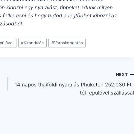
ón kihozni egy nyaralást, tippeket adunk milyen
 felkeresni és hogy tudod a legtöbbet kihozni az
zásodból.
pülővel
#
Kirándulás
#
Városlátogatás
NEXT
14 napos thaiföldi nyaralás Phuketen 252.030 Ft-
tól repülővel szállással