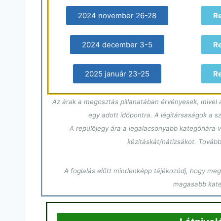
2024 november 26-28
R
2024 december 3-5
R
2025 január 23-25
R
Az árak a megosztás pillanatában érvényesek, mivel a
egy adott időpontra. A légitársaságok a 
A repülőjegy ára a legalacsonyabb kategóriára v
kézitáskát/hátizsákot. Tovább
A foglalás előtt mindenképp tájékozódj, hogy megf
magasabb kateg