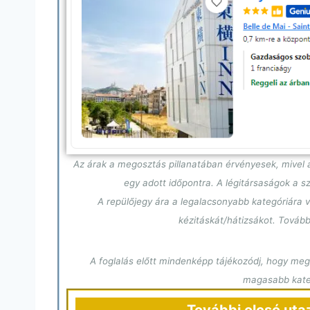
Az árak a megosztás pillanatában érvényesek, mivel a
egy adott időpontra. A légitársaságok a 
A repülőjegy ára a legalacsonyabb kategóriára v
kézitáskát/hátizsákot. Tovább
A foglalás előtt mindenképp tájékozódj, hogy megf
magasabb kateg
További olcsó uta