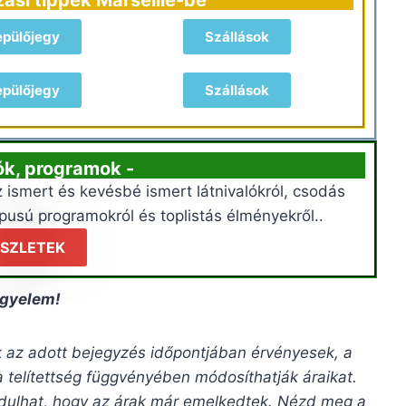
epülőjegy
Szállások
epülőjegy
Szállások
lók, programok -
 ismert és kevésbé ismert látnivalókról, csodás
pusú programokról és toplistás élményekről..
SZLETEK
igyelem!
ak az adott bejegyzés időpontjában érvényesek, a
a telítettség függvényében módosíthatják áraikat.
rdulhat, hogy az árak már emelkedtek. Nézd meg a