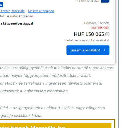
z olcsó repülőjegyekből csak minimális darab áll rendelkezésre
szabad helyek függvényében módosíthatják áraikat.
onatkozik és tartalmaz 1 ingyenesen felvihető kisméretű
i részletek a légitársaság weboldalán.
elel-e az igényeidnek az ajánlott szállás, vagy válogass a
óriájú szállások közül.
zási tippek Marseille-be