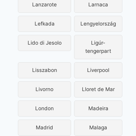
Lanzarote
Larnaca
Lefkada
Lengyelország
Lido di Jesolo
Ligúr-
tengerpart
Lisszabon
Liverpool
Livorno
Lloret de Mar
London
Madeira
Madrid
Malaga
Róma 1 napos
49.325 Ft-é