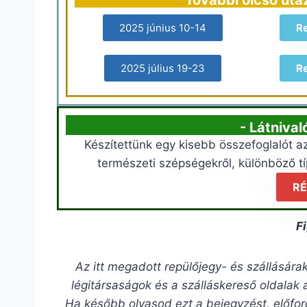
2025 június 10-14
R
2025 július 19-23
R
- Látniva
Készítettünk egy kisebb összefoglalót az
természeti szépségekről, különböző tí
RÉ
F
Az itt megadott repülőjegy- és szállásár
légitársaságok és a szálláskereső oldalak 
Ha később olvasod ezt a bejegyzést, előfo