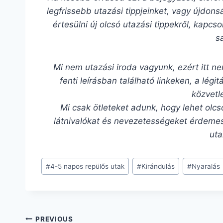
legfrissebb utazási tippjeinket, vagy újdon
értesülni új olcsó utazási tippekről, kapc
s
Mi nem utazási iroda vagyunk, ezért itt ne
fenti leírásban található linkeken, a lég
közvetl
Mi csak ötleteket adunk, hogy lehet olcs
látnivalókat és nevezetességeket érdemes
uta
#
4-5 napos repülős utak
#
Kirándulás
#
Nyaralás
PREVIOUS