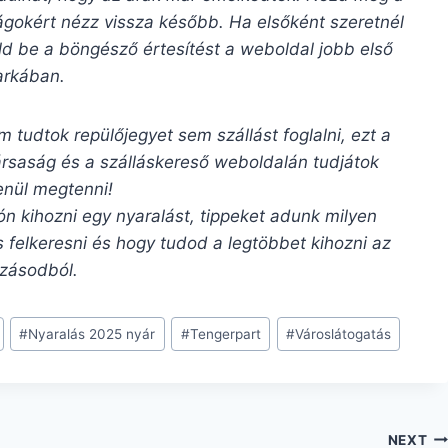
ságokért nézz vissza később. Ha elsőként szeretnél
sold be a böngésző értesítést a weboldal jobb első
arkában.
m tudtok repülőjegyet sem szállást foglalni, ezt a
itársaság és a szálláskereső weboldalán tudjátok
enül megtenni!
ón kihozni egy nyaralást, tippeket adunk milyen
 felkeresni és hogy tudod a legtöbbet kihozni az
zásodból.
#
Nyaralás 2025 nyár
#
Tengerpart
#
Városlátogatás
NEXT