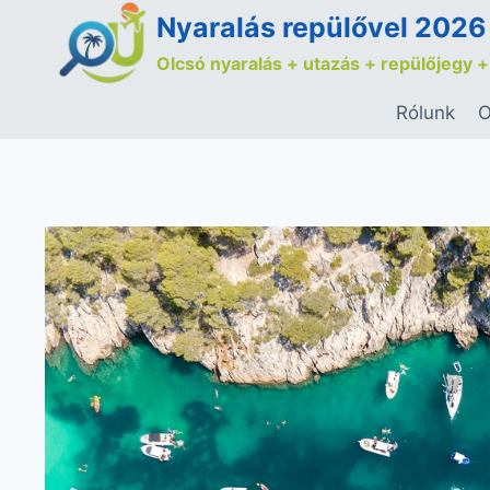
Nyaralás repülővel 2026
Olcsó nyaralás + utazás + repülőjegy +
Rólunk
O