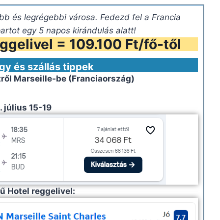
bb és legrégebbi városa. Fedezd fel a Francia
artot egy 5 napos kirándulás alatt!
ggelivel = 109.100 Ft/fő-től
gy és szállás tippek
tről
Marseille-be (Franciaország)
 július 15-19
ű Hotel reggelivel: