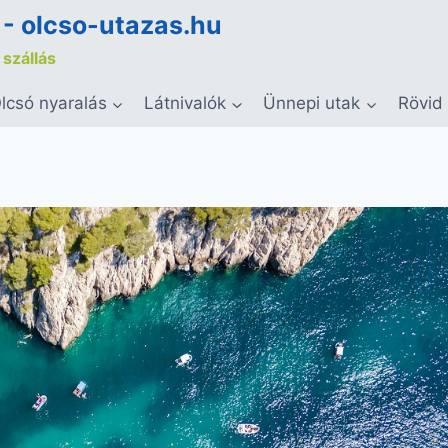
 - olcso-utazas.hu
 szállás
lcsó nyaralás
Látnivalók
Ünnepi utak
Rövid