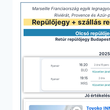
Marseille Franciaország egyik legnagyo
Riviérát, Provence és Azúr-p
Repülőjegy + szállás re
Olcsó repülője
Retúr repülőjegy Budapes
2025.
Jó értékelés