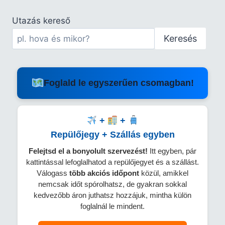
Utazás kereső
Keresés
Foglald le egyszerűen csomagban!
+
+
Repülőjegy + Szállás egyben
Felejtsd el a bonyolult szervezést!
Itt egyben, pár
kattintással lefoglalhatod a repülőjegyet és a szállást.
Válogass
több
akciós időpont
közül, amikkel
nemcsak időt spórolhatsz, de gyakran sokkal
kedvezőbb áron juthatsz hozzájuk, mintha külön
foglalnál le mindent.