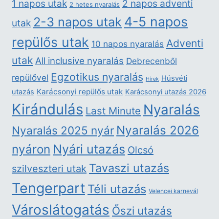
2 napos adventi
1 napos utak
2 hetes nyaralás
4-5 napos
2-3 napos utak
utak
repülős utak
Adventi
10 napos nyaralás
utak
All inclusive nyaralás
Debrecenből
Egzotikus nyaralás
repülővel
Húsvéti
Hírek
Karácsonyi repülős utak
utazás
Karácsonyi utazás 2026
Kirándulás
Nyaralás
Last Minute
Nyaralás 2026
Nyaralás 2025 nyár
nyáron
Nyári utazás
Olcsó
Tavaszi utazás
szilveszteri utak
Tengerpart
Téli utazás
Velencei karnevál
Városlátogatás
Őszi utazás